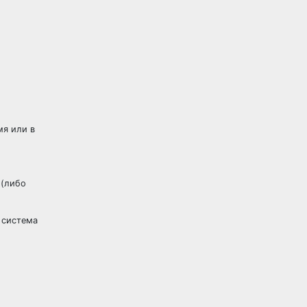
мя или в
 (либо
 система