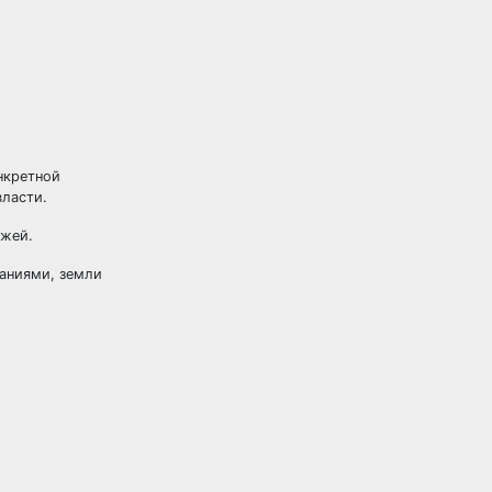
нкретной
власти.
ежей.
аниями, земли