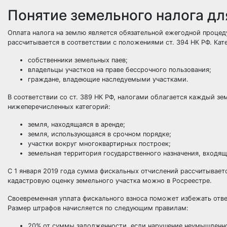
Понятие земельного налога дл
Оплата налога на землю является обязательной ежегодной процед
рассчитывается в соответствии с положениями ст. 394 НК РФ. Кат
собственники земельных паев;
владельцы участков на праве бессрочного пользования;
граждане, владеющие наследуемыми участками.
В соответствии со ст. 389 НК РФ, налогами облагается каждый з
нижеперечисленных категорий:
земля, находящаяся в аренде;
земля, использующаяся в срочном порядке;
участки вокруг многоквартирных построек;
земельная территория государственного назначения, входящ
С 1 января 2019 года сумма фискальных отчислений рассчитывает
кадастровую оценку земельного участка можно в Росреестре.
Своевременная уплата фискального взноса поможет избежать отве
Размер штрафов начисляется по следующим правилам:
20% от суммы задолженности, если нарушение неумышленн