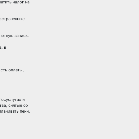
атить налог на
.
ространенные
четную запись.
, в
сть оплаты,
Госуслугах и
ва, снятые со
плачивать пени.