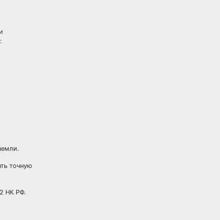
и
:
земли.
ать точную
2 НК РФ.