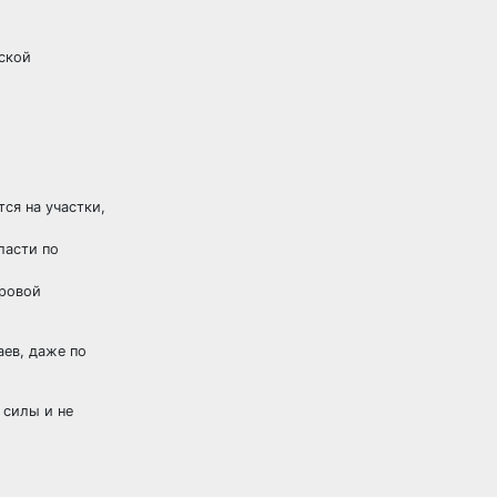
ской
ся на участки,
ласти по
тровой
аев, даже по
 силы и не