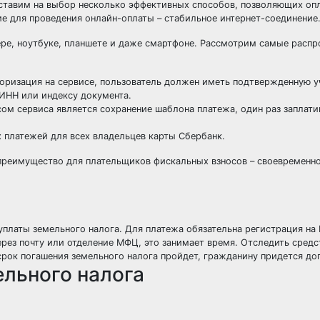
ставим на выбор несколько эффективных способов, позволяющих опл
ие для проведения онлайн-оплаты – стабильное интернет-соединение
ре, ноутбуке, планшете и даже смартфоне. Рассмотрим самые расп
торизация на сервисе, пользователь должен иметь подтвержденную у
 ИНН или индексу документа.
м сервиса является сохранение шаблона платежа, один раз заплатив
 платежей для всех владельцев карты Сбербанк.
преимущество для плательщиков фискальных взносов – своевременно
платы земельного налога. Для платежа обязательна регистрация на 
рез почту или отделение МФЦ, это занимает время. Отследить средст
 срок погашения земельного налога пройдет, гражданину придется до
ельного налога