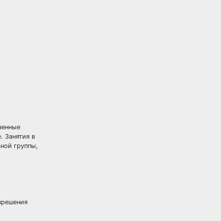
венные
. Занятия в
ной группы,
зрешения