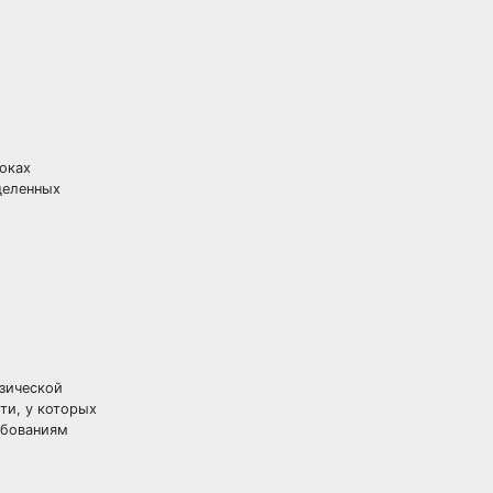
оках
деленных
изической
ти, у которых
ебованиям