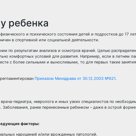
 у ребенка
ь физического и психического состояния
детей
и подростков до 17 ле
аничен в спортивной или социальной деятельности.
нии по результатам анализов и осмотров врачей. Целью распределен
льно комфортных условий для развития. Например, если в
летнем ла
есте с более сильными и выносливыми, то для первых такие занятия
я регламентирован
Приказом Минздрава от 30.12.2003 №621
.
з
врача-педиатра
, невролога и иных узких специалистов по необходи
. Заболевания, ранее перенесенные ребенком – даже в острой форме 
следующие факторы:
нальных нарушений и/или врожденных патологий.