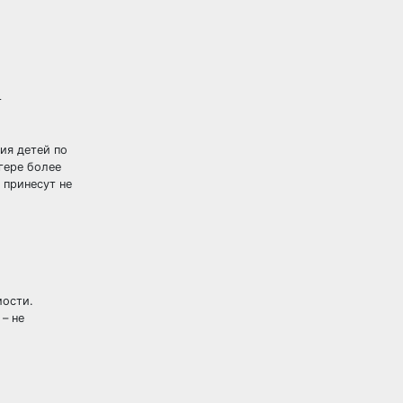
т
ия детей по
гере
более
 принесут не
мости.
– не