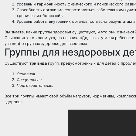
Уровень и гармоничность физического и психического разви
Способность организма сопротивляться заболеваниям (учи
хронических болезней).
Уровень работы внутренних органов, согласно результатам
а
Вы знаете, какие группы здоровья существуют, и что они означают
Слышал что-то краем уха, но не вникал
Да, знаю, у меня ребенок и
узнал(а) о группах здоровья для взрослых
Группы для нездоровых де
Существуют
три вида
групп, предусмотренных для детей с пробле
Основная.
Специальная.
Подготовительная.
Все три группы имеют свой объём нагрузок, нормативы, комплек
здоровья.