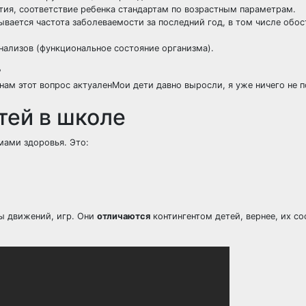
тия, соответствие ребенка стандартам по возрастным параметрам.
тывается
частота заболеваемости
за последний год, в том числе обо
нализов
(функциональное состояние организма).
?
 нам этот вопрос актуален
Мои дети давно выросли, я уже ничего не 
тей в школе
мами здоровья. Это:
сы движений, игр. Они
отличаются
контингентом детей, вернее, их с