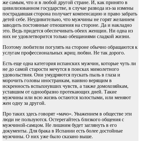
же самым, что и в любой другой стране. И, как принято в
цивилизованном государстве, в случае развода из-за измены
пострадавшая сторона получает компенсацию и право забрать
детей себе. Неудивительно, что мужчины не горят желанием
заводить постоянные отношения на стороне. Да и накладно
это. Ведь придется обеспечивать обеих женщин. Ни одна из
них не удовлетворится только обещаниями сладкой жизни.
Поэтому любители погулять на стороне обычно обращаются к
услугам профессиональных жриц любви. Не так дорого.
Есть еще одна категория испанских мужчин, которые чуть ли
не до самой старости мечутся в поисках мимолетного
удовольствия. Они умудряются пускать пыль в глаза и
морочить головы иностранкам, наивно верящим в
искренность вспыхнувших чувств, а также домохозяйкам,
уставшим от однообразно протекающих дней. Такие
мужчины или всю жизнь остаются холостыми, или меняют
жен одну за другой.
Про таких здесь говорят «мачо». Уважением в обществе эти
люди не пользуются. Остерегайтесь близкого общения с
мужчиной-самцом. Не лишним будет заглянуть в его
документы. Для брака в Испании есть более достойные
мужчины. О них уже было сказано выше.