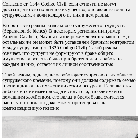
Согласно ст. 1344 Codigo Civil, если супруги не могут
доказать, что это их личное имущество, оно является общим
супружеским, а доли каждого из них в нем равны.
Второй – это режим раздельного супружеского имущества
(Separación de bienes). В некоторых регионах (например
Aragón, Cataluña, Navarra) такой режим является законным, в
остальных же он может быть установлен брачным контрактом
между супругами (ст. 1325 Codigo Civil). Такой режим
означает, что супруги не формируют в браке общего
имущества, а все, что было приобретено или заработано
каждым из них, остается их личной собственностью.
Такой режим, однако, не освобождает супругов от их общего
супружеского бремени, поэтому они должны содержать семью
пропорционально их экономическим ресурсам. Если же кто-
либо из них не имеет дохода в силу того, что занимается
домашним хозяйством, его вклад в бремя брака считается
равным и иногда он даже может претендовать на
компенсационную
пенсию
.