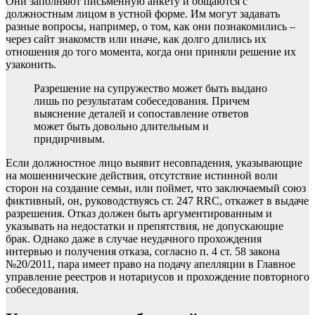
Они заполняют письменную анкету и общаются с
должностным лицом в устной форме. Им могут задавать
разные вопросы, например, о том, как они познакомились –
через сайт знакомств или иначе, как долго длились их
отношения до того момента, когда они приняли решение их
узаконить.
Разрешение на супружество может быть выдано
лишь по результатам собеседования. Причем
выяснение деталей и сопоставление ответов
может быть довольно длительным и
придирчивым.
Если должностное лицо выявит несовпадения, указывающие
на мошеннические действия, отсутствие истинной воли
сторон на создание семьи, или поймет, что заключаемый союз
фиктивный, он, руководствуясь ст. 247 RRC, откажет в выдаче
разрешения. Отказ должен быть аргументированным и
указывать на недостатки и препятствия, не допускающие
брак. Однако даже в случае неудачного прохождения
интервью и получения отказа, согласно п. 4 ст. 58 закона
№20/2011, пара имеет право на подачу апелляции в Главное
управление реестров и нотариусов и прохождение повторного
собеседования.