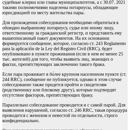
судебные клерки или главы муниципалитетов, а с 30.07. 2021
такими полномочиями наделены нотариусы, обладающие
юрисдикцией по месту жительства пары.
Для прохождения собеседования необходимо обратиться к
обоюдно выбранному нотариусу, судье или иному лицу,
ответственному за гражданский регистр, и представить ему
вышеописанный пакет документов. На их основании
формируется сообщение, которое, согласно ст. 243 Reglamento
para la aplicación de la Ley del Registro Civil (RRC), будет
опубликовано в пункте проживания (если в нем не менее 25
тыс. жителей) для того, чтобы выявить лиц, знающих о
фактах, препятствующих заключению такого брака.
Если пара проживает в бо̀лее крупном населенном пункте (ст.
244 RRC), сообщение не публикуется, однако в этом случае
собеседование также придется пройти и свидетелям
(родственнику или близкому другу), которые подтвердят
отсутствие факторов, препятствующих браку.
Параллельно собеседование проводится и с самой парой. Для
выявления нарушений, согласно ст. 246 RRC, такая процедура
проводится с женихом и невестой по отдельности, строго
конфиденциально.