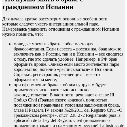
гражданином Испании
Для начала кратко рассмотрим основные особенности,
которые следует учесть интернациональной паре.
Намереваясь узаконить отношения с гражданином Испании,
нужно помнить, что:
молодые могут выбрать любое место для
бракосочетания. Если невеста – россиянка, брак можно
заключить как в России, так и в Испании – все сводится
к тому, где это сделать удобнее. Например, в РФ брак
оформить проще. Однако если место жительства пары –
королевство, логично «расписываться» в Испании.
Справки, регистрация, резиденция – все это
оформляется на месте;
при оформлении брака к обоим супругам будет
применяться исключительно испанское
законодательство. В частности, речь идет о главе III
Codigo Civil (Гражданского кодекса), полностью
посвященной правилам и условиям заключения брака,
главе II Раздела IV закона №20/2011 del Registro Civil «О
гражданском реестре», ст.ст. 238-272 Reglamento para la
aplicación de la Ley del Registro Civil (положения о
применении закона о гражданском реестре),La Instruc. de