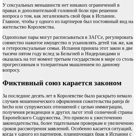
У сексуальных меньшинств нет никаких ограничений в
правах и дополнительной головной боли при решении
вопроса о том, как легализовать свой брак в Испании.
Главное, чтобы у одного из партнеров был постоянный вид на
жительство Королевства.
Однополые пары могут расписываться в ЗАГСе, регулировать
совместно нажитое имущество и усыновлять детей так же, как
и гетеросексуальные семьи. Испания приняла этот закон в две
тысячи пятом году вслед за Бельгией и Нидерландами и
оказалась на тот момент третьим государством в мире со столь
прогрессивным и толерантным мышлением по данному
вопросу.
Фиктивный союз карается законом
За последние десять лет в Королевстве было раскрыто немало
случаев мошеннического оформления сожительства pareja de
hecho или супружеских отношений с целью иммиграции,
получения резиденции и других льгот этой солнечной страны
Европейского Содружества. Это привело к ужесточению
законодательства, более тщательным проверкам и увеличению
сроков рассмотрения заявлений. Особенно касается ситуаций,
когда у одного из партнеров, планирующих брак в Испании с