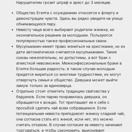
Нарушителям грозит штраф и арест до 3 месяцев.
Общество Египта с осуждением относится к флирту и
демонстрации чувств. Здесь вы редко увидите на улице
обнимающуюся пару.
Невесту чаще всего выбирают родители жениха, но
окончательное решение за молодыми. Пользуются
популярностью также профессиональные свахи.
Мусульманин имеет право жениться на христианке, но их
дети автоматически считаются мусульманами. Такие
союзы нежелательны, но допустимы, а вот брак с
атеисткой невозможен. Межконфессиональные браки в
Египте большая редкость: в таком случае молодым
придется мириться со многими трудностями, их могут
отвергнуть семья и общество. Девушка может выйти
замуж только за единоверца.
Отдельно стоит отметить традицию сватовства у
бедуинов. Если парню понравилась девушка, он
обращается к вождю. Тот приглашает ее к себе с
просьбой сделать чай всем собравшимся. Если
потенциальная невеста преподнесет жениху сладкий чай,
она согласна стать его женой, если нет, это можно
считать отказом. В случае согласия за невесту начинают
торговаться, а чтобы сэкономить, выискивают