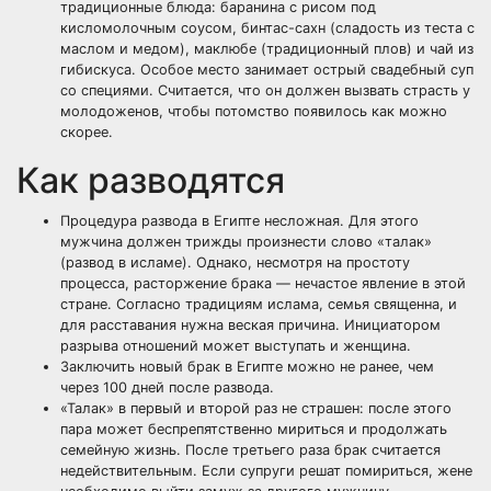
традиционные блюда: баранина с рисом под
кисломолочным соусом, бинтас-сахн (сладость из теста с
маслом и медом), маклюбе (традиционный плов) и чай из
гибискуса. Особое место занимает острый свадебный суп
со специями. Считается, что он должен вызвать страсть у
молодоженов, чтобы потомство появилось как можно
скорее.
Как разводятся
Процедура развода в Египте несложная. Для этого
мужчина должен трижды произнести слово «талак»
(развод в исламе). Однако, несмотря на простоту
процесса, расторжение брака — нечастое явление в этой
стране. Согласно традициям ислама, семья священна, и
для расставания нужна веская причина. Инициатором
разрыва отношений может выступать и женщина.
Заключить новый брак в Египте можно не ранее, чем
через 100 дней после развода.
«Талак» в первый и второй раз не страшен: после этого
пара может беспрепятственно мириться и продолжать
семейную жизнь. После третьего раза брак считается
недействительным. Если супруги решат помириться, жене