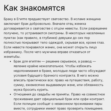
Как знакомятся
Браку в Египте предшествует сватовство. В исламе женщина
заключает брак добровольно. Вначале отец жениха
договаривается о сватовстве с отцом невесты. Если разрешение
получено, то устраиваются смотрины. В некоторых населенных
пунктах (как правило, в глубинке) девушки до сих пор
полностью покрывают тело одеждой, скрывая все, кроме глаз.
Если невесте понравился жених, она может открыть лицо
избраннику. После чего мужчина вправе отказаться от
женитьбы.
Брак для египтян — решение серьезное, а развод —
явление крайне нежелательное. Чтобы избежать
недопонимания в браке, молодые люди часто обсуждают
условия будущего брачного контракта. В него можно
вписать практически все: право на путешествия, работу,
сумму, ежемесячно выдаваемую жене, или обязанность
мужа бросить курить.
Отношения до свадьбы не приняты. Право на совместное
проживание дает официальный брак или орфи-контракт.
Если полиции сообщат о незаконном проживании пары
вместе, сотрудники имеют право проверить помещение.