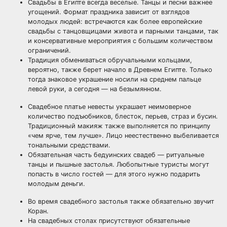
Свадьбы в Египте всегда веселые. Танцы и песни важнее
угощений. Формат праздника зависит от взглядов
молодых людей: встречаются как более европейские
свадьбы с танцовщицами живота и парными танцами, так
и консервативные мероприятия с большим количеством
ограничений.
Традиция обмениваться обручальными кольцами,
вероятно, также берет начало в Древнем Египте. Только
тогда знаковое украшение носили на среднем пальце
левой руки, а сегодня — на безымянном.
Свадебное платье невесты украшает неимоверное
количество подъюбников, блесток, перьев, страз и бусин.
Традиционный макияж также выполняется по принципу
«чем ярче, тем лучше». Лицо неестественно выбеливается
тональными средствами.
Обязательная часть бедуинских свадеб — ритуальные
танцы и пышные застолья. Любопытные туристы могут
попасть в число гостей — для этого нужно подарить
молодым деньги.
Во время свадебного застолья также обязательно звучит
Коран.
На свадебных столах присутствуют обязательные