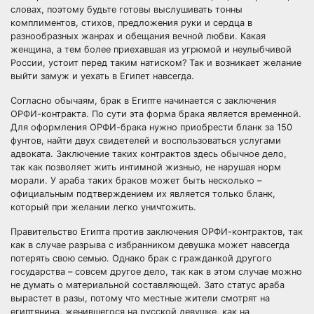
словах, поэтому будьте готовы выслушивать тонны
комплиментов, стихов, предложения руки и сердца в
разнообразных жанрах и обещания вечной любви. Какая
женщина, а тем более приехавшая из угрюмой и неулыбчивой
России, устоит перед таким натиском? Так и возникает желание
выйти замуж и уехать в Египет навсегда.
Согласно обычаям, брак в Египте начинается с заключения
ОРФИ-контракта. По сути эта форма брака является временной.
Для оформления ОРФИ-брака нужно приобрести бланк за 150
фунтов, найти двух свидетелей и воспользоваться услугами
адвоката. Заключение таких контрактов здесь обычное дело,
так как позволяет жить интимной жизнью, не нарушая норм
морали. У араба таких браков может быть несколько –
официальным подтверждением их является только бланк,
который при желании легко уничтожить.
Правительство Египта против заключения ОРФИ-контрактов, так
как в случае разрыва с избранником девушка может навсегда
потерять свою семью. Однако брак с гражданкой другого
государства – совсем другое дело, так как в этом случае можно
не думать о материальной составляющей. Зато статус араба
вырастет в разы, потому что местные жители смотрят на
египтянина, женившегося на русской девушке, как на