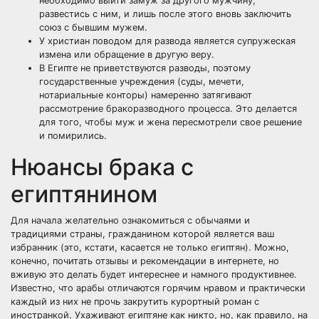
необходимо выйти замуж за другого мужчину,
развестись с ним, и лишь после этого вновь заключить
союз с бывшим мужем.
У христиан поводом для развода является супружеская
измена или обращение в другую веру.
В Египте не приветствуются разводы, поэтому
государственные учреждения (суды, мечети,
нотариальные конторы) намеренно затягивают
рассмотрение бракоразводного процесса. Это делается
для того, чтобы муж и жена пересмотрели свое решение
и помирились.
Нюансы брака с
египтянином
Для начала желательно ознакомиться с обычаями и
традициями страны, гражданином которой является ваш
избранник (это, кстати, касается не только египтян). Можно,
конечно, почитать отзывы и рекомендации в интернете, но
вживую это делать будет интереснее и намного продуктивнее.
Известно, что арабы отличаются горячим нравом и практически
каждый из них не прочь закрутить курортный роман с
иностранкой. Ухаживают египтяне как никто, но, как правило, на