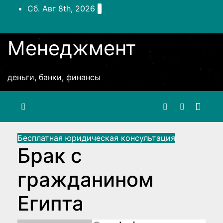
Перейти
Сб. Авг 8th, 2026
к
содержимому
Менеджмент
деньги, банки, финансы
Бесплатная юридическая консультация
Брак с
гражданином
Египта