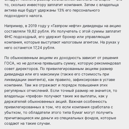
то, сколько инвестору заплатит компания. Затем с владельца
актива еще будут удержаны 13% его персонального
подоходного налога.
Например, в 2019 году у «Газпром нефти» дивиденды на акцию
составляли 19,82 рубля. Их получатель с этой суммы заплатит
ФНС подоходный, его удержит брокер или управляющая
компания, которые выступают налоговым агентом. На руках у
него останется 17,24 рубля.
По обыкновенным акциям их доходность зависит от решения
ГОСА, но не должна превышать сумму, которую рекомендовал
совет директоров. По привилегированным акциям размер
дивиденда или его максимум (также его стоимость при
ликвидации эмитента), как правило, зафиксирован в уставе
компании. Там же отражают и порядок повышения этих
регулярных отчислений. Если точный размер не значится, то
владельцы «префов» получают такие же выплаты, как у
держателей обыкновенных акций. Важная особенность
привилегированных в том, что если компания сработала с
убытком, то обладатели этого типа бумаг могут получить
причитающиеся им деньги из специальных фондов, которые
создают на такие случаи.