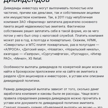
Дивиденды инвестору могут выплачивать полностью или
частично, причем как деньгами, так и собственными акциями
или имуществом компании. Так, в 2011 году непубличная
компания ЗАО «Фармленд» заплатила держателю основного
пакета акций недвижимостью эмитента. Фактически
собственник решил заплатить себе в такой форме, из-за чего
потом у него был спор с налоговой службой. Платить компания
может раз в год, в полгода и поквартально. Скажем, НЛМК,
«Северсталь» и МТС платят поквартально, раз в полугодие —
«АЛРОСА», «Детский мир», «Новатэк», «Норильский никель»,
ежегодно — «Газпром», «Сургутнефтегаз», «Русгидро», «Интер
РАО», «Мечел», X5 Retail.
Особенности выплаты дивидендов по конкретной акции можно
найти в брокерском приложении или на сайте ее эмитента в
разделе «Для акционеров и инвесторов», в уставе или описании
дивидендной политики.
Размер дивидендной выплаты зависит от того, сколько денег
заработала компания и каковы были ее расходы. Чаще всего
правила определения размера дивидендов можно прочитать в
уставе или документе по дивидендной политике эмитента.
Следует помнить размер объявленной выплаты на акцию — это