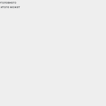
уголовного
м итоге может