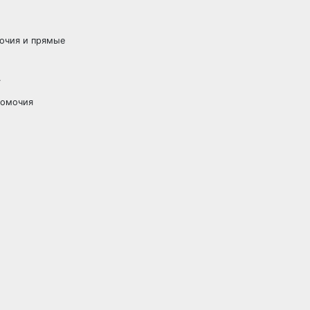
мочия и прямые
.
номочия