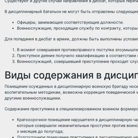
Существуют и другие случаи направления в дисбат, которые переч
В дисциплинарный батальон не могут быть отправлены следующи
Офицеры, занимающие соответствующие должности.
Военнослужащие, проходящие службу по контракту, которы
Для попадания в дисбат в армии, должны быть выполнены условия,
В момент совершения противоправного поступка злоумышле
Преступное деяние получило квалификацию в соответствии с
Военнослужащий, совершивший преступление проходит служ
Виды содержания в дисцип
Помещение осужденных в дисциплинарную воинскую бригаду носит
воспитательным методикам, возможна коррекция поведенческой м
другими военнослужащими.
Содержание преступника в специализированном военном формиров
Краткосрочное помещение нарушителя в дисциплинарную час
которые совершили незначительные проступки против воинск
х месяцев до полугода;
Долгосрочное помещение преступника в дисциплинарную час