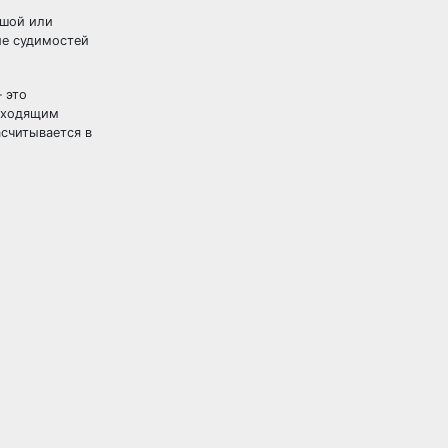
ьшой или
ие судимостей
 это
роходящим
асчитывается в