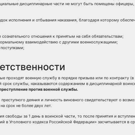
пециальные дисциплинарные части не могут быть помещены офицеры,
док исполнения и отбывания наказания, благодаря которому обеспеч
 сознательного отношения к принятым на себя обязательствам;
к нормальному взаимодействию с другими военнослужащими;
 поступками;
ветственности
ые проходят военную службу в порядке призыва или по контракту (
ый срок службы, наказываются содержанием в дисциплинарной
воинс
о преступление против военной службы.
р преступного деяния и личность виновного свидетельствуют о возм
а срок не более двух лет.
я свободы за 1 день в воинской части, то после принятия и вступлен
ий в Уголовного кодекса Российской Федерации» засчитывается в ср