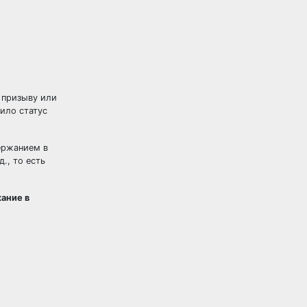
 призыву или
ило статус
держанием в
., то есть
ание в