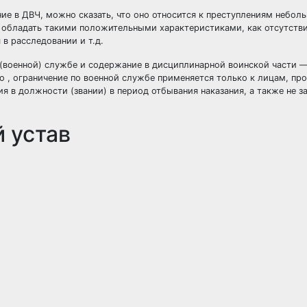
ие в ДВЧ, можно сказать, что оно относится к преступлениям небол
н обладать такими положительными характеристиками, как отсутств
 в расследовании и т.д.
й (военной) службе и содержание в дисциплинарной воинской части —
но , ограничение по военной службе применяется только к лицам, п
 в должности (звании) в период отбывания наказания, а также не з
 устав