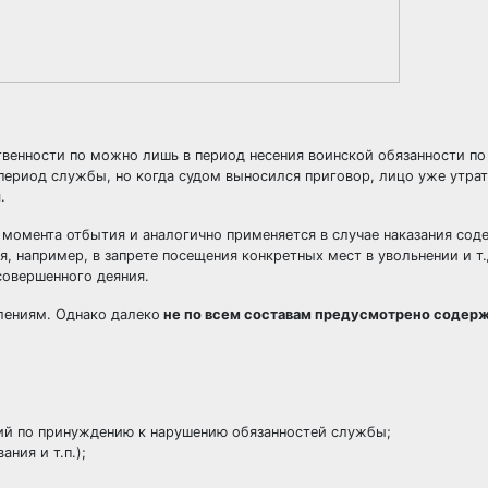
ственности по можно лишь в период несения воинской обязанности по
 период службы, но когда судом выносился приговор, лицо уже утрат
.
с момента отбытия и аналогично применяется в случае наказания со
 например, в запрете посещения конкретных мест в увольнении и т.д
совершенного деяния.
лениям. Однако далеко
не по всем составам предусмотрено содерж
вий по принуждению к нарушению обязанностей службы;
ния и т.п.);