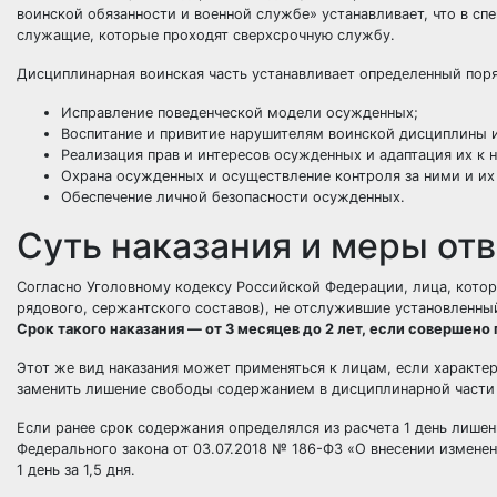
воинской обязанности и военной службе» устанавливает, что в с
служащие, которые проходят сверхсрочную службу.
Дисциплинарная воинская часть устанавливает определенный поря
Исправление поведенческой модели осужденных;
Воспитание и привитие нарушителям воинской дисциплины и
Реализация прав и интересов осужденных и адаптация их 
Охрана осужденных и осуществление контроля за ними и их
Обеспечение личной безопасности осужденных.
Суть наказания и меры от
Согласно Уголовному кодексу Российской Федерации, лица, котор
рядового, сержантского составов), не отслужившие установленн
Срок такого наказания — от 3 месяцев до 2 лет, если совершен
Этот же вид наказания может применяться к лицам, если характе
заменить лишение свободы содержанием в дисциплинарной части н
Если ранее срок содержания определялся из расчета 1 день лишени
Федерального закона от 03.07.2018 № 186-ФЗ «О внесении изменен
1 день за 1,5 дня.