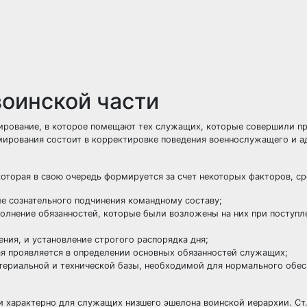
оинской части
ирование, в которое помещают тех служащих, которые совершили пр
рмирования состоит в корректировке поведения военнослужащего и а
которая в свою очередь формируется за счет некоторых факторов, с
ие сознательного подчинения командному составу;
полнение обязанностей, которые были возложены на них при поступл
ия, и установление строгого распорядка дня;
ая проявляется в определении основных обязанностей служащих;
териальной и технической базы, необходимой для нормального обес
и характерно для служащих низшего эшелона воинской иерархии. Ст