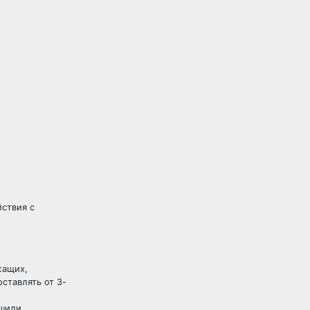
ствия с
жащих,
ставлять от 3-
ршили