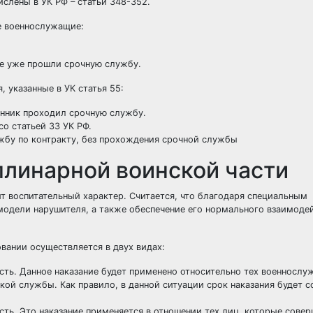
ислены в УК РФ – статьи 348-352.
е военнослужащие:
е уже прошли срочную службу.
 указанные в УК статья 55:
нник проходил срочную службу.
о статьей 33 УК РФ.
бу по контракту, без прохождения срочной службы
линарной воинской части
 воспитательный характер. Считается, что благодаря специальным
одели нарушителя, а также обеспечение его нормального взаимодей
ании осуществляется в двух видах:
ть. Данное наказание будет применено относительно тех военнослу
ой службы. Как правило, в данной ситуации срок наказания будет со
ть. Это наказание применяется в отношении тех лиц, которые сове