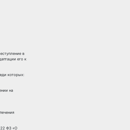
еступление в
даптации его к
реди которых:
ении на
печения
.22 ФЗ «О