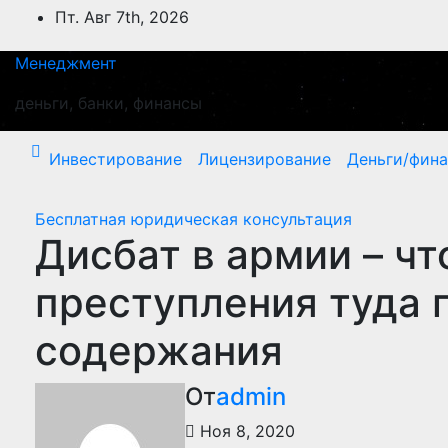
Перейти
Пт. Авг 7th, 2026
к
содержимому
Менеджмент
деньги, банки, финансы
Инвестирование
Лицензирование
Деньги/фин
Бесплатная юридическая консультация
Дисбат в армии – что
преступления туда 
содержания
От
admin
Ноя 8, 2020