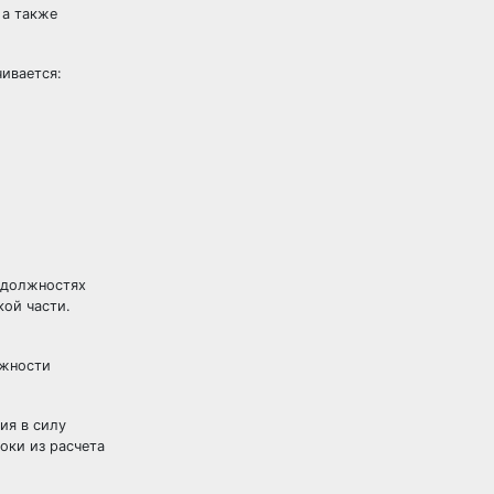
 а также
ивается:
в должностях
кой
части.
ожности
ия в силу
оки из расчета