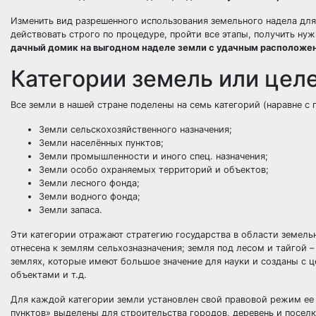
Изменить вид разрешенного использования земельного надела для
действовать строго по процедуре, пройти все этапы, получить н
дачный домик на выгодном наделе земли с удачным расположе
Категории земель или цел
Все земли в нашей стране поделены на семь категорий (наравне с 
Земли сельскохозяйственного назначения;
Земли населённых пунктов;
Земли промышленности и иного спец. назначения;
Земли особо охраняемых территорий и объектов;
Земли лесного фонда;
Земли водного фонда;
Земли запаса.
Эти категории отражают стратегию государства в области земел
отнесена к землям сельхозназначения; земля под лесом и тайгой 
землях, которые имеют большое значение для науки и созданы с 
объектами и т.д.
Для каждой категории земли установлен свой правовой режим ее 
пунктов» выделены для строительства городов, деревень и посел