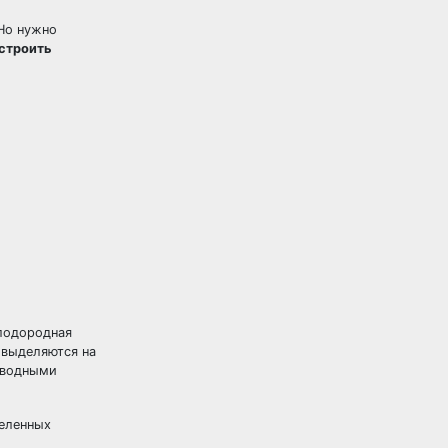
 Но нужно
остроить
плодородная
 выделяются на
с водными
селенных