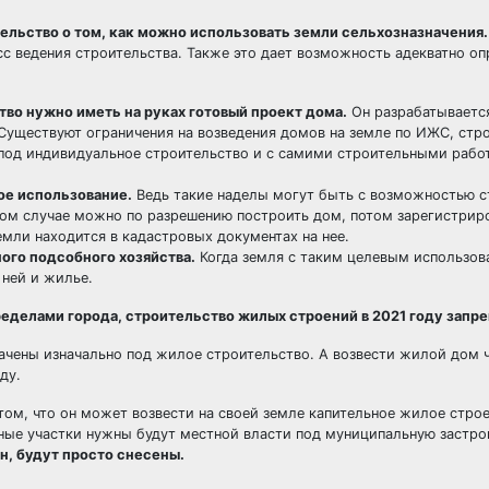
ельство о том, как можно использовать земли сельхозназначения.
сс ведения строительства. Также это дает возможность адекватно о
во нужно иметь на руках готовый проект дома.
Он разрабатываетс
уществуют ограничения на возведения домов на земле по ИЖС, стро
 под индивидуальное строительство и с самими строительными раб
ое использование.
Ведь такие наделы могут быть с возможностью с
ком случае можно по разрешению построить дом, потом зарегистриро
мли находится в кадастровых документах на нее.
ого подсобного хозяйства.
Когда земля с таким целевым использов
 ней и жилье.
ределами города, строительство жилых строений в 2021 году запр
начены изначально под жилое строительство. А возвести жилой дом 
ду.
том, что он может возвести на своей земле капительное жилое стро
чные участки нужны будут местной власти под муниципальную застро
ан, будут просто снесены.