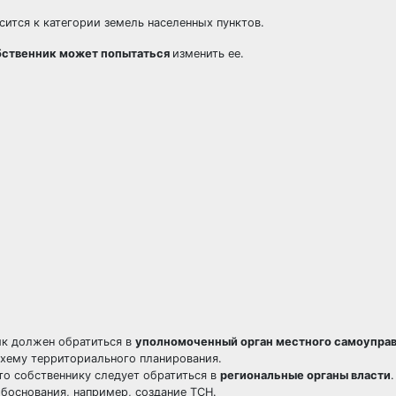
сится к категории
земель населенных пунктов
.
бственник может попытаться
изменить ее
.
ик должен обратиться в
уполномоченный орган местного самоупра
схему территориального планирования.
 то собственнику следует обратиться в
региональные органы власти
.
боснования, например, создание ТСН.