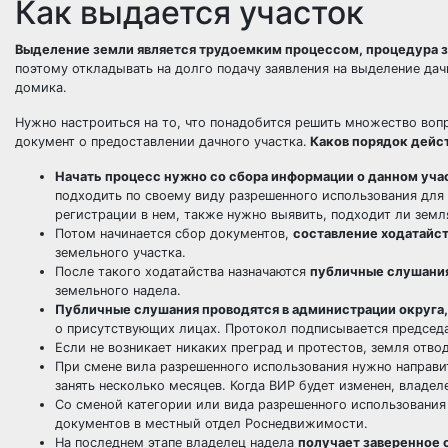
Как выдается участок
Выделение земли является трудоемким процессом, процедура за
поэтому откладывать на долго подачу заявления на выделение дачн
домика.
Нужно настроиться на то, что понадобится решить множество вопр
документ о предоставлении дачного участка.
Каков порядок дейст
Начать процесс нужно со сбора информации о данном уча
подходить по своему виду разрешенного использования для
регистрации в нем, также нужно выявить, подходит ли земл
Потом начинается сбор документов,
составление ходатайс
земельного участка.
После такого ходатайства назначаются
публичные слушани
земельного надела.
Публичные слушания проводятся в администрации округа,
о присутствующих лицах. Протокол подписывается председ
Если не возникает никаких преград и протестов, земля отво
При смене вила разрешенного использования нужно направи
занять несколько месяцев. Когда ВИР будет изменен, владе
Со сменой категории или вида разрешенного использования
документов в местный отдел Роснедвижимости.
На последнем этапе владелец надела
получает заверенное 