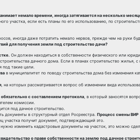
нимает немало времени, иногда затягивается на несколько месяц
ого участка, если есть планы по его использованию, по строительст
осов, иногда даже потратить немало нервов, прежде чем на руки бу
вий для получения земли под строительство дачи?
стке.
Он должен находиться в собственности физического или юриди
 строительства дачного дома. Если в планах строительство жилья, 
я под такие цели.
тва
в муниципалитет по поводу строительства дома без изменения ка
я
, на которых рассматривается вопрос об изменении вида использов
 обязательно с составлением протокола
, в который заносятся вопр
ателем комиссии.
дится под дачное строительство.
ть документы в структурный отдел Росреестра.
Процесс смены ВИР
лец участка получит документ, подтверждающий это.
 нужно изменить кадастровые документы на участок, это можно сдел
свидетельство о праве собственности на землю под дачное строит