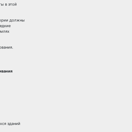
ты в этой
гории должны
редкие
емлях
ования.
ивания
хся зданий