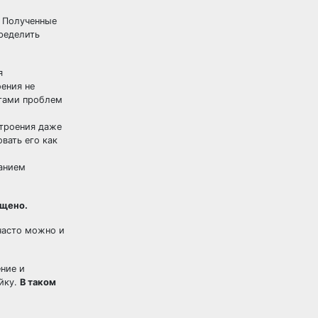
Полученные
пределить
я
ения не
отами проблем
троения даже
вать его как
анием
ещено.
часто можно и
ение и
йку.
В таком