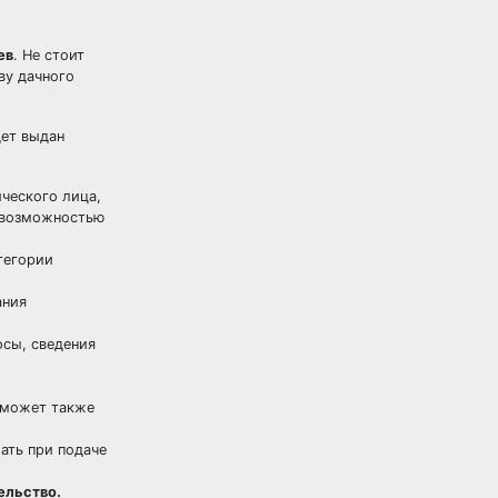
ев
. Не стоит
ву дачного
дет выдан
ческого лица,
с возможностью
тегории
ания
осы, сведения
может также
ать при подаче
ельство.