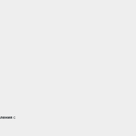
вления
с