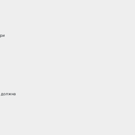
При
е должна