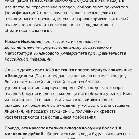
обращаться за деньгами необходимо уже не в сам банк, а в
Агентство по страхованию вкладов, собрав пакет документов
(за информацией о дате начала выплаты возмещения по
вкладам, месте, времени, форме и порядке приема заявлений
вкладчиков о выплате возмещения по вкладам можно
обратиться в сам банк).
Исмаил Исмаилов
, к.ю.н., заместитель декана по
дополнительному профессиональному образованию и
магистратуре Финансового университета при Правительстве
Российской Федерации
.
Однако
даже через АСВ не так-то просто вернуть вложенные
в банк деньги
. Да, при подаче заявления на возврат вклада у
банка с отозванной лицензией такие требования
удовлетворяются в первую очередь. Обычно деньги возврат
вкладов берутся из денег, находящихся в обороте у банка. Если
их не хватает, то временный управляющий выставляет
имущество кредитной организации, у которого была отозвана
лицензия, на продажу (аукцион). С полученных средств
удовлетворяются все оставшиеся требования.
Правда,
это касается только вкладов на сумму более 1,4
миллионов рублей
– более мелкие вклады будут выплачены в