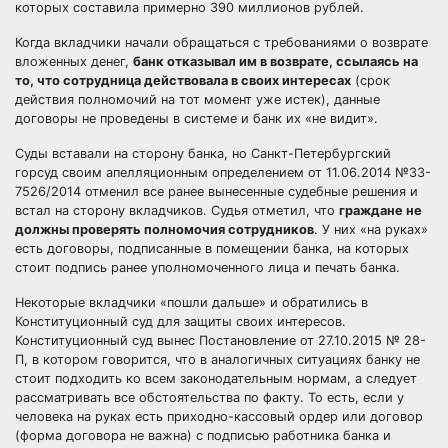
которых составила примерно 390 миллионов рублей.
Когда вкладчики начали обращаться с требованиями о возврате
вложенных денег,
банк отказывал им в возврате, ссылаясь на
то, что сотрудница действовала в своих интересах
(срок
действия полномочий на тот момент уже истек), данные
договоры не проведены в системе и банк их «не видит».
Суды вставали на сторону банка, но Санкт-Петербургский
горсуд своим апелляционным определением от 11.06.2014 №33-
7526/2014 отменил все ранее вынесенные судебные решения и
встал на сторону вкладчиков. Судья отметил, что
граждане не
должны проверять полномочия сотрудников
. У них «на руках»
есть договоры, подписанные в помещении банка, на которых
стоит подпись ранее уполномоченного лица и печать банка.
Некоторые вкладчики «пошли дальше» и обратились в
Конституционный суд для защиты своих интересов.
Конституционный суд вынес Постановление от 27.10.2015 № 28-
П, в котором говорится, что в аналогичных ситуациях банку не
стоит подходить ко всем законодательным нормам, а следует
рассматривать все обстоятельства по факту. То есть, если у
человека на руках есть приходно-кассовый ордер или договор
(форма договора не важна) с подписью работника банка и