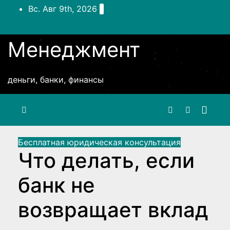
Перейти
Вс. Авг 9th, 2026
к
содержимому
Менеджмент
деньги, банки, финансы
Бесплатная юридическая консультация
Что делать, если
банк не
возвращает вклад