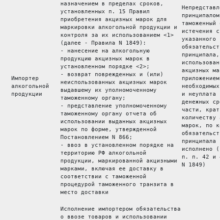
назначением в пределах сроков, 
Непредставл
установленных п. 15 Правил 
принципалом
приобретения акцизных марок для 
таможенный 
маркировки алкогольной продукции и 
истечения с
контроля за их использованием <1>
указанного 
(далее - Правила N 1849): 
обязательст
- нанесение на алкогольную 
принципала,
продукцию акцизных марок в 
использован
установленном порядке <2>; 
акцизных ма
- возврат поврежденных и (или) 
 Импортер 
приложением
неиспользованных акцизных марок 
 алкогольной 
необходимых
выдавшему их уполномоченному 
 продукции 
и неуплата 
таможенному органу; 
денежных ср
- представление уполномоченному 
части, крат
таможенному органу отчета об 
количеству 
использовании выданных акцизных 
марок, по к
марок по форме, утвержденной 
обязательст
Постановлением N 866; 
принципала 
- ввоз в установленном порядке на 
исполнено (
территорию РФ алкогольной 
п. п. 42 и 
продукции, маркированной акцизными 
N 1849)
марками, включая ее доставку в 
соответствии с таможенной 
процедурой таможенного транзита в 
место доставки 
Исполнение импортером обязательства
о ввозе товаров и использовании 