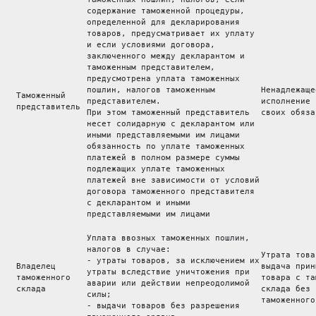
содержание таможенной процедуры, 
определенной для декларирования 
товаров, предусматривает их уплату 
и если условиями договора, 
заключенного между декларантом и 
таможенным представителем, 
предусмотрена уплата таможенных 
пошлин, налогов таможенным 
Ненадлежаще
 Таможенный 
представителем. 
исполнение 
 представитель 
При этом таможенный представитель 
своих обяза
несет солидарную с декларантом или 
иными представляемыми им лицами 
обязанность по уплате таможенных 
платежей в полном размере суммы 
подлежащих уплате таможенных 
платежей вне зависимости от условий
договора таможенного представителя 
с декларантом и иными 
представляемыми им лицами 
Уплата ввозных таможенных пошлин, 
налогов в случае: 
Утрата това
- утраты товаров, за исключением их
 Владелец 
выдача прин
утраты вследствие уничтожения при 
 таможенного 
товара с та
аварии или действии непреодолимой 
 склада 
склада без 
силы; 
таможенного
- выдачи товаров без разрешения 