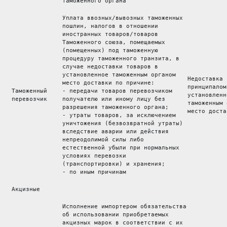
таможенного органа 
Уплата ввозных/вывозных таможенных 
пошлин, налогов в отношении 
иностранных товаров/товаров 
Таможенного союза, помещаемых 
(помещенных) под таможенную 
процедуру таможенного транзита, в 
случае недоставки товаров в 
установленное таможенным органом 
Недоставка 
место доставки по причине: 
принципалом
 Таможенный 
- передачи товаров перевозчиком 
установленн
 перевозчик 
получателю или иному лицу без 
таможенным 
разрешения таможенного органа; 
место доста
- утраты товаров, за исключением 
уничтожения (безвозвратной утраты) 
вследствие аварии или действия 
непреодолимой силы либо 
естественной убыли при нормальных 
условиях перевозки 
(транспортировки) и хранения; 
- по иным причинам 
 Акцизные
Исполнение импортером обязательства
об использовании приобретаемых 
акцизных марок в соответствии с их 