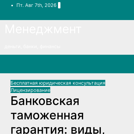
Перейти
Пт. Авг 7th, 2026
к
содержимому
Менеджмент
деньги, банки, финансы
Бесплатная юридическая консультация
Лицензирование
Банковская
таможенная
гарантия: виды,