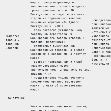
марок, предусматривающего 
выполнение импортером в пределах 
срока, указанного в п. 30
Инструкции о порядке маркировки 
отдельных подакцизных товаров 
Непредставл
акцизными марками <3> (далее - 
принципалом
Инструкция N 1230): 
таможенный 
- ввоз согласно установленному 
истечения с
порядку на территорию РФ 
 Импортер 
указанного 
маркированного товара (табака и 
 табака и 
обязательст
табачной продукции); 
 табачных 
принципала,
- размещение вышеуказанных 
 изделий 
использован
маркированных товаров на складе, 
марок с при
указанном в заявлении на покупку 
необходимых
марок; 
(см. п. п. 
- возврат поврежденных и (или) 
Инструкции 
неиспользованных марок 
уполномоченному таможенному органу,
выдавшему их; 
- представление уполномоченному 
таможенному органу, выдавшему 
марки, отчета об использовании 
марок 
 Процедурные
Уплата ввозных таможенных пошлин, 
налогов в случае: 