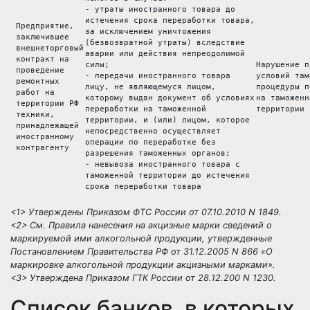
- утраты иностранного товара до 
истечения срока переработки товара,
 Предприятие, 
за исключением уничтожения 
 заключившее 
(безвозвратной утраты) вследствие 
 внешнеторговый
аварии или действия непреодолимой 
 контракт на 
силы; 
Нарушение п
 проведение 
- передачи иностранного товара 
условий там
 ремонтных 
лицу, не являющемуся лицом, 
процедуры п
 работ на 
которому выдан документ об условиях
на таможенн
 территории РФ 
переработки на таможенной 
территории
 техники, 
территории, и (или) лицом, которое 
 принадлежащей 
непосредственно осуществляет 
 иностранному 
операции по переработке без 
 контрагенту 
разрешения таможенных органов; 
- невывоза иностранного товара с 
таможенной территории до истечения 
срока переработки товара 
<1> Утверждены Приказом ФТС России от 07.10.2010 N 1849.
<2> См. Правила нанесения на акцизные марки сведений о
маркируемой ими алкогольной продукции, утвержденные
Постановлением Правительства РФ от 31.12.2005 N 866 «О
маркировке алкогольной продукции акцизными марками».
<3> Утверждена Приказом ГТК России от 28.12.200 N 1230.
Список банков, в которых