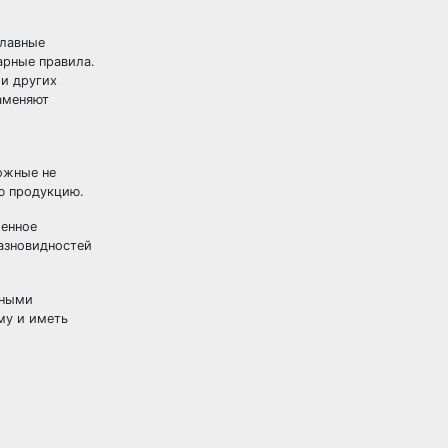
Главные
арные правила.
ли других
аменяют
ожные не
ю продукцию.
ленное
разновидностей
вными
му и иметь