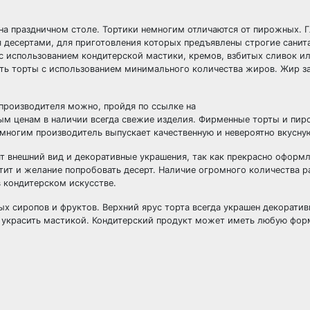
на праздничном столе. Тортики немногим отличаются от пирожных. 
я десертами, для приготовления которых предъявлены строгие санит
с использованием кондитерской мастики, кремов, взбитых сливок и
вать торты с использованием минимального количества жиров. Жир з
 производителя можно, пройдя по ссылке на
ным ценам в наличии всегда свежие изделия. Фирменные торты и пир
многим производитель выпускает качественную и невероятно вкусну
т внешний вид и декоративные украшения, так как прекрасно оформ
тит и желание попробовать десерт. Наличие огромного количества 
 кондитерском искусстве.
ных сиропов и фруктов. Верхний ярус торта всегда украшен декорати
 украсить мастикой. Кондитерский продукт может иметь любую фор