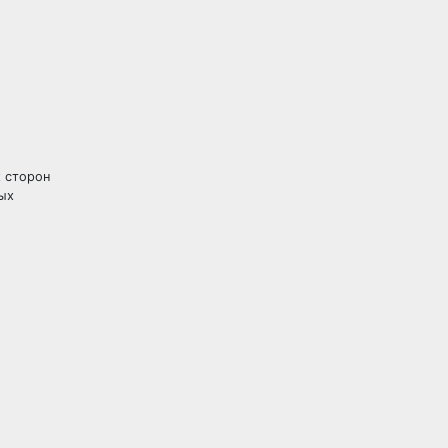
х сторон
ных