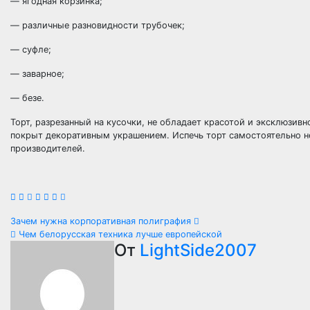
— ягодная корзинка;
— различные разновидности трубочек;
— суфле;
— заварное;
— безе.
Торт, разрезанный на кусочки, не обладает красотой и эксклюзи
покрыт декоративным украшением. Испечь торт самостоятельно не 
производителей.
Навигация
Зачем нужна корпоративная полиграфия
Чем белорусская техника лучше европейской
по
От
LightSide2007
записям