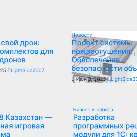
Новости
свой дрон:
Проект системы
комплектов для
пожаротушения:
 дронов
Обеспечение
безопасности объ
025
LightSide2007
Июн 3, 2025
LightSide2
Бизнес и работа
8 Казахстан —
Разработка
ная игровая
программных ре
рма
модули для 1С: к