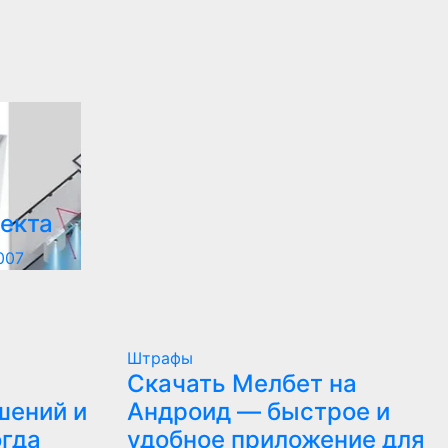
екта
007
Штрафы
Скачать Мелбет на
шений и
Андроид — быстрое и
огда
удобное приложение для