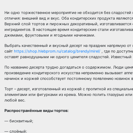
Ни одно торжественное мероприятие не обходится без сладостей 
отличия: внешний вид и вкус. Оба кондитерских продукта являютс
Верхний слой тортов и пирожных декоративный, изготавливается 
ингредиентов. В настоящее время кондитерские стали изготавли
джемами, фруктовыми и ягодными начинками.
Выбрать качественный и вкусный десерт на праздник напрямую от
сайт
https://shop.hlebprom.ru/catalog/brendy/mirel/
, где по доступ
оставят равнодушными ни одного ценителя сладостей. Известный 
По названию десерта трудно догадаться о содержимом. Люди ценя
произведение кондитерского искусства непременно вызывает аппе
начинок и коржей способствует постоянному появлению новинок в
Торт – десерт, изготовленный из коржей с пропиткой из специаль
элементами или фигурками из крема. Можно полить глазурью или
любой вес.
Распространённые виды тортов:
— бисквитный;
— слоёный;