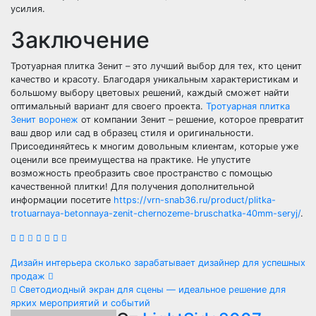
усилия.
Заключение
Тротуарная плитка Зенит – это лучший выбор для тех, кто ценит
качество и красоту. Благодаря уникальным характеристикам и
большому выбору цветовых решений, каждый сможет найти
оптимальный вариант для своего проекта.
Тротуарная плитка
Зенит воронеж
от компании Зенит – решение, которое превратит
ваш двор или сад в образец стиля и оригинальности.
Присоединяйтесь к многим довольным клиентам, которые уже
оценили все преимущества на практике. Не упустите
возможность преобразить свое пространство с помощью
качественной плитки! Для получения дополнительной
информации посетите
https://vrn-snab36.ru/product/plitka-
trotuarnaya-betonnaya-zenit-chernozeme-bruschatka-40mm-seryj/
.
Навигация
Дизайн интерьера сколько зарабатывает дизайнер для успешных
продаж
по
Светодиодный экран для сцены — идеальное решение для
ярких мероприятий и событий