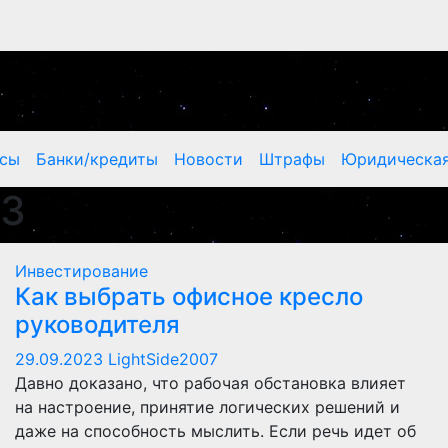
нсы
Банки/кредиты
Новости
Штрафы
Юридическая
23
Инвестирование
Как выбрать офисное кресло
руководителя
29.09.2023
LightSide2007
Давно доказано, что рабочая обстановка влияет
на настроение, принятие логических решений и
даже на способность мыслить. Если речь идет об