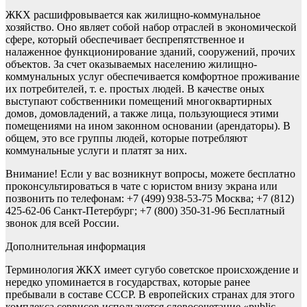
ЖКХ расшифровывается как жилищно-коммунальное
хозяйство. Оно являет собой набор отраслей в экономической
сфере, который обеспечивает беспрепятственное и
налаженное функционирование зданий, сооружений, прочих
объектов. За счет оказываемых населению жилищно-
коммунальных услуг обеспечивается комфортное проживание
их потребителей, т. е. простых людей. В качестве оных
выступают собственники помещений многоквартирных
домов, домовладений, а также лица, пользующиеся этими
помещениями на ином законном основании (арендаторы). В
общем, это все группы людей, которые потребляют
коммунальные услуги и платят за них.
Внимание! Если у вас возникнут вопросы, можете бесплатно
проконсультироваться в чате с юристом внизу экрана или
позвонить по телефонам:
+7 (499) 938-53-75
Москва;
+7 (812)
425-62-06
Санкт-Петербург;
+7 (800) 350-31-96
Бесплатный
звонок для всей России.
Дополнительная информация
Терминология ЖКХ имеет сугубо советское происхождение и
нередко упоминается в государствах, которые ранее
пребывали в составе СССР. В европейских странах для этого
комплекса сервисов используется словосочетание «public