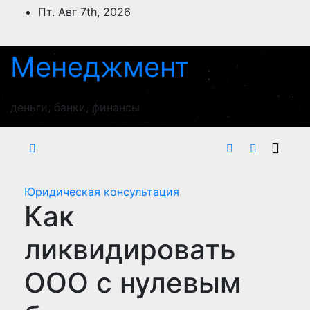
Перейти
Пт. Авг 7th, 2026
к
содержимому
Менеджмент
деньги, банки, финансы
Юридическая консультация
Как
ликвидировать
ООО с нулевым