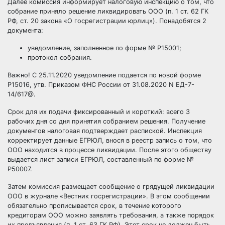
Далее комиссия информирует налоговую инспекцию о том, что
собрание приняло решение ликвидировать ООО (п. 1 ст. 62 ГК
РФ, ст. 20 закона «О госрегистрации юрлиц»). Понадобятся 2
документа:
уведомление, заполненное по форме № Р15001;
протокол собрания.
Важно! С 25.11.2020 уведомление подается по
новой форме
Р15016
, утв. Приказом ФНС России от 31.08.2020 N ЕД-7-
14/617@.
Срок для их подачи фиксированный и короткий: всего 3
рабочих дня со дня принятия собранием решения. Получение
документов налоговая подтверждает распиской. Инспекция
корректирует данные ЕГРЮЛ, внося в реестр запись о том, что
ООО находится в процессе ликвидации. После этого обществу
выдается лист записи ЕГРЮЛ, составленный по форме №
Р50007.
Затем комиссия размещает сообщение о грядущей ликвидации
ООО в журнале «Вестник госрегистрации». В этом сообщении
обязательно прописывается срок, в течение которого
кредиторам ООО можно заявлять требования, а также порядок
их предъявления (п. 1 ст. 63 ГК РФ). Этот срок не должен быть