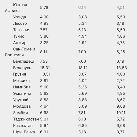
Южная
5,78
6,14
4,51
Африка
Уганда
4,90
3,08
5,59
Лесото
4,93
5,34
3,18
Танзания
7,87
6,13
5,59
Тунис
5,80
4,94
4,86
Алжир
3,25
2,92
4,78
Сан-Томе и
8,11
7.00
5,25
Принсипи
Бангладеш
7,53
7.00
6,19
Беларусь
18.31
18.12
13,53
Грузия
−0,51
3,07
4.00
Мексика
3,81
4.02
2,72
Намибия
5,60
5,35
3,40
Эсватини
5,62
5,69
4,95
Уругвай
8,58
8,88
8,67
Молдова
4,64
5,09
9,68
Замбия
6,98
7,81
10.11
Таджикистан
5.01
6.10
5,72
Казахстан
5,94
6,85
6,68
Шри-Ланка
6,91
3,18
3,77