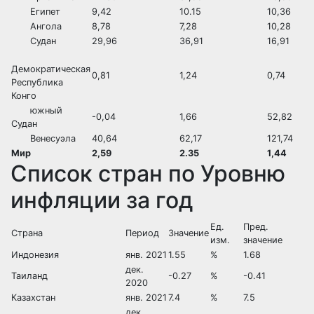
Египет
9,42
10.15
10,36
Ангола
8,78
7,28
10,28
Судан
29,96
36,91
16,91
Демократическая
0,81
1,24
0,74
Республика
Конго
южный
-0,04
1,66
52,82
Судан
Венесуэла
40,64
62,17
121,74
Мир
2,59
2.35
1,44
Список стран по Уровню
инфляции за год
Ед.
Пред.
Страна
Период
Значение
изм.
значение
Индонезия
янв. 2021
1.55
%
1.68
дек.
Таиланд
-0.27
%
-0.41
2020
Казахстан
янв. 2021
7.4
%
7.5
дек.