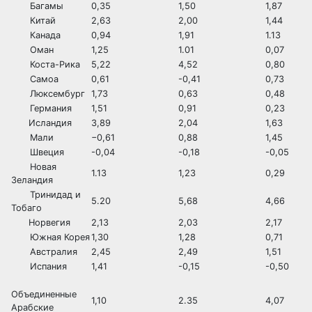
Багамы
0,35
1,50
1,87
Китай
2,63
2,00
1,44
Канада
0,94
1,91
1.13
Оман
1,25
1.01
0,07
Коста-Рика
5,22
4,52
0,80
Самоа
0,61
-0,41
0,73
Люксембург
1,73
0,63
0,48
Германия
1,51
0,91
0,23
Исландия
3,89
2,04
1,63
Мали
−0,61
0,88
1,45
Швеция
-0,04
-0,18
-0,05
Новая
1.13
1,23
0,29
Зеландия
Тринидад и
5.20
5,68
4,66
Тобаго
Норвегия
2,13
2,03
2,17
Южная Корея
1,30
1,28
0,71
Австралия
2,45
2,49
1,51
Испания
1,41
-0,15
-0,50
Объединенные
1,10
2.35
4,07
Арабские