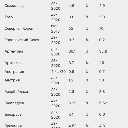
дек.
Свазиленд
4.6
%
4.9
2020
дек.
Того
3.6
%
2.3
2020
июл.
Северная Корея
55
%
70
2013
дек.
Европейский Союз
0.2
%
0.2
2020
дек.
Аргентина
36.1
%
35.8
2020
дек.
Армения
3.7
%
1.6
2020
Австралия
4 кв./20
0.9
%
0.7
дек.
Австрия
1.2
%
1.3
2020
дек.
Азербайджан
2.8
%
2.8
2020
дек.
Бангладеш
5.29
%
5.52
2020
дек.
Беларусь
7.4
%
6.6
2020
дек.
Бразилия
4.52
%
4.31