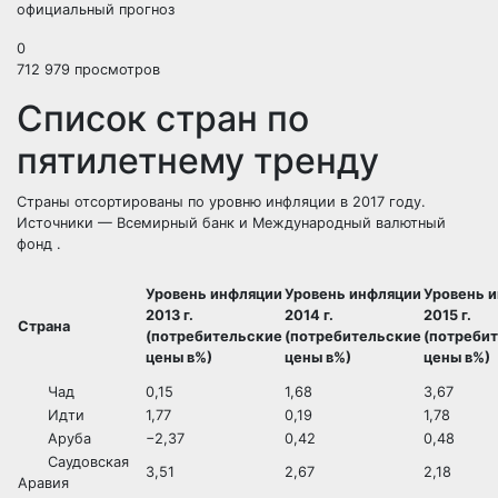
официальный прогноз
0
712 979 просмотров
Список стран по
пятилетнему тренду
Страны отсортированы по уровню инфляции в 2017 году.
Источники —
Всемирный банк
и
Международный валютный
фонд
.
Уровень инфляции
Уровень инфляции
Уровень 
2013 г.
2014 г.
2015 г.
Страна
(потребительские
(потребительские
(потреби
цены в%)
цены в%)
цены в%)
Чад
0,15
1,68
3,67
Идти
1,77
0,19
1,78
Аруба
−2,37
0,42
0,48
Саудовская
3,51
2,67
2,18
Аравия