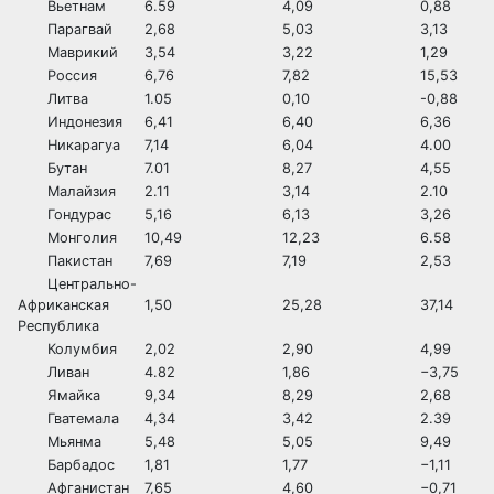
Вьетнам
6.59
4,09
0,88
Парагвай
2,68
5,03
3,13
Маврикий
3,54
3,22
1,29
Россия
6,76
7,82
15,53
Литва
1.05
0,10
-0,88
Индонезия
6,41
6,40
6,36
Никарагуа
7,14
6,04
4.00
Бутан
7.01
8,27
4,55
Малайзия
2.11
3,14
2.10
Гондурас
5,16
6,13
3,26
Монголия
10,49
12,23
6.58
Пакистан
7,69
7,19
2,53
Центрально-
Африканская
1,50
25,28
37,14
Республика
Колумбия
2,02
2,90
4,99
Ливан
4.82
1,86
−3,75
Ямайка
9,34
8,29
2,68
Гватемала
4,34
3,42
2.39
Мьянма
5,48
5,05
9,49
Барбадос
1,81
1,77
−1,11
Афганистан
7,65
4,60
−0,71