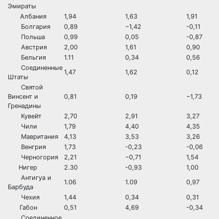
Эмираты
Албания
1,94
1,63
1,91
Болгария
0,89
−1,42
-0,11
Польша
0,99
0,05
-0,87
Австрия
2,00
1,61
0,90
Бельгия
1.11
0,34
0,56
Соединенные
1,47
1,62
0,12
Штаты
Святой
Винсент и
0,81
0,19
−1,73
Гренадины
Кувейт
2,70
2,91
3,27
Чили
1,79
4,40
4,35
Мавритания
4,13
3,53
3,26
Венгрия
1,73
-0,23
-0,06
Черногория
2,21
−0,71
1,54
Нигер
2.30
-0,93
1,00
Антигуа и
1.06
1.09
0,97
Барбуда
Чехия
1,44
0,34
0,31
Габон
0,51
4,69
-0,34
Соединенное