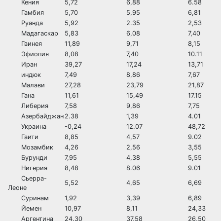
Кения
5,72
6,88
6.58
Гамбия
5,70
5,95
6,81
Руанда
5,92
2.35
2,53
Мадагаскар
5,83
6,08
7,40
Гвинея
11,89
9,71
8,15
Эфиопия
8,08
7,40
10.11
Иран
39,27
17,24
13,71
индюк
7,49
8,86
7,67
Малави
27,28
23,79
21,87
Гана
11,61
15,49
17.15
Либерия
7,58
9,86
7,75
Азербайджан
2.38
1,39
4.01
Украина
-0,24
12.07
48,72
Гаити
8,85
4,57
9.02
Мозамбик
4,26
2,56
3,55
Бурунди
7,95
4,38
5,55
Нигерия
8,48
8.06
9.01
Сьерра-
5,52
4,65
6,69
Леоне
Суринам
1,92
3,39
6,89
Йемен
10,97
8,11
24,33
Аргентина
24.30
37,58
26,50