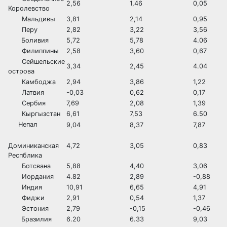
2,56
1,46
0,05
Королевство
Мальдивы
3,81
2,14
0,95
Перу
2,82
3,22
3,56
Боливия
5,72
5,78
4.06
Филиппины
2,58
3,60
0,67
Сейшельские
3,34
2,45
4.04
острова
Камбоджа
2,94
3,86
1,22
Латвия
-0,03
0,62
0,17
Сербия
7,69
2,08
1,39
Кыргызстан
6,61
7,53
6.50
Непал
9,04
8,37
7,87
Доминиканская
4,72
3,05
0,83
Респблика
Ботсвана
5,88
4,40
3,06
Иордания
4.82
2,89
-0,88
Индия
10,91
6,65
4,91
Фиджи
2,91
0,54
1,37
Эстония
2,79
-0,15
-0,46
Бразилия
6.20
6.33
9,03