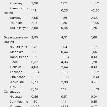
Сингапур
2,36
1.03
-0,52
Сент-Китс и
1.11
0,25
−2,30
Невис
Камерун
2,05
1,86
2,68
Таиланд
2,18
1,89
-0,90
Кот-д’Ивуар
2,58
0,45
1,25
Экваториальная
2,95
4,31
1,68
Гвинея
Финляндия
1,48
1.04
-0,21
Марокко
1,89
0,44
1,56
Кабо-Верде
1,51
-0,24
0,13
Лаос
6,37
4,36
1,28
Панама
4,03
2,64
0,13
Гренада
-0,04
-0,98
-0,52
Зимбабве
1,63
-0,21
−2,41
Армения
5,79
2,98
3,73
Эль
0,79
1.11
-0,73
Сальвадор
Франция
0,86
0,51
0,04
Сан-Марино
1,60
1.11
0,15
Греция
-0,92
-1,31
−1,74