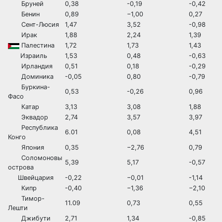
Бруней
0,38
-0,19
-0,42
Бенин
0,89
−1,00
0,27
Сент-Люсия
1,47
3,52
-0,98
Ирак
1,88
2,24
1,39
Палестина
1,72
1,73
1,43
Израиль
1,53
0,48
-0,63
Ирландия
0,51
0,18
-0,29
Доминика
-0,05
0,80
-0,79
Буркина-
0,53
-0,26
0,96
Фасо
Катар
3,13
3,08
1,88
Эквадор
2,74
3,57
3,97
Республика
6.01
0,08
4,51
Конго
Япония
0,35
−2,76
0,79
Соломоновы
5,39
5,17
-0,57
острова
Швейцария
-0,22
−0,01
-1,14
Кипр
-0,40
−1,36
−2,10
Тимор-
11.09
0,73
0,55
Лешти
Джибути
2,71
1,34
-0,85