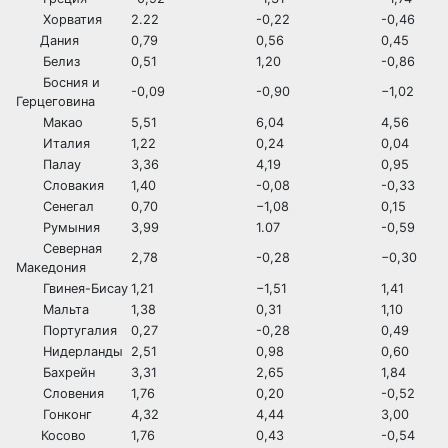
Хорватия
2.22
-0,22
-0,46
Дания
0,79
0,56
0,45
Белиз
0,51
1,20
-0,86
Босния и
-0,09
-0,90
−1,02
Герцеговина
Макао
5,51
6,04
4,56
Италия
1,22
0,24
0,04
Палау
3,36
4,19
0,95
Словакия
1,40
-0,08
-0,33
Сенегал
0,70
−1,08
0,15
Румыния
3,99
1.07
-0,59
Северная
2,78
-0,28
−0,30
Македония
Гвинея-Бисау
1,21
−1,51
1,41
Мальта
1,38
0,31
1,10
Португалия
0,27
-0,28
0,49
Нидерланды
2,51
0,98
0,60
Бахрейн
3,31
2,65
1,84
Словения
1,76
0,20
-0,52
Гонконг
4,32
4,44
3,00
Косово
1,76
0,43
-0,54