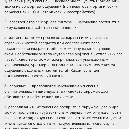
1) агнозия (неузнавание) — неспособность узнать и объяснить
значение сенсорных ощущений (при некоторых органических
поражениях ЦНС и истерических расстройствах).
2) расстройства сенсорного синтеза — нарушение восприятия
окружающего и собственной личности
а) элементарные — проявляются нарушением узнавания
отдельных частей предмета или собственного тела
(психосенсорным расстройством — нарушение ощущения
схемы собственного тела (аутометаморфопсия), отдельных его
частей; свое тело может восприниматься уменьшенным,
увеличенным, чрезмерно легким или тяжелым, изменяется
ощущение отдельных частей тела). Характерны для
органических поражений мозга.
б) сложные — проявляются нарушением узнавания
отличительных (индивидуальных) свойств окружающей
обстановки и собственной личности:
1. дереализация- искаженное восприятие окружающего мира,
может проявляться субъективным ощущением отчужденности
внешнего мира; окружение представляется потерявшим цвет и
жизнь кажется отдаленным, искусственным или сценой, на
которой люди разыгрывают придуманные роли.