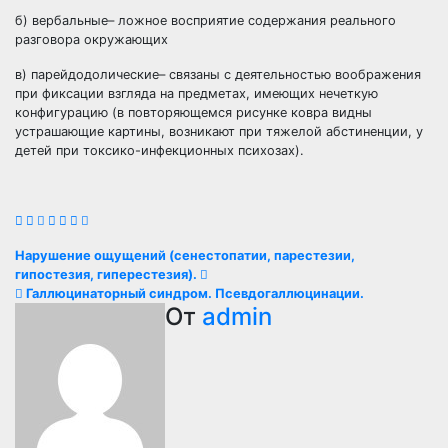
б) вербальные– ложное восприятие содержания реального
разговора окружающих
в) парейдодолические– связаны с деятельностью воображения
при фиксации взгляда на предметах, имеющих нечеткую
конфигурацию (в повторяющемся рисунке ковра видны
устрашающие картины, возникают при тяжелой абстиненции, у
детей при токсико-инфекционных психозах).
Навигация
Нарушение ощущений (сенестопатии, парестезии,
гипостезия, гиперестезия).
по
Галлюцинаторный синдром. Псевдогаллюцинации.
От
admin
записям