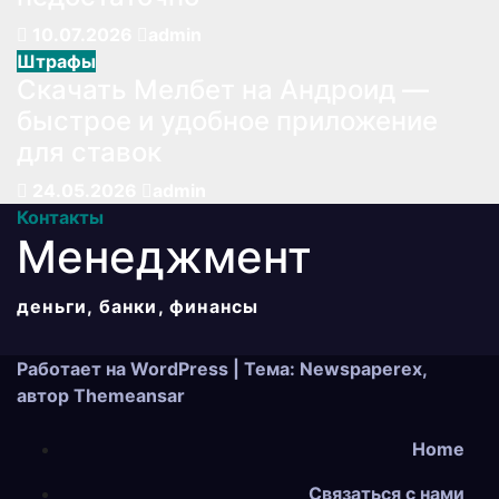
10.07.2026
admin
Штрафы
Скачать Мелбет на Андроид —
быстрое и удобное приложение
для ставок
24.05.2026
admin
Контакты
Менеджмент
деньги, банки, финансы
Работает на WordPress
|
Тема: Newspaperex,
автор
Themeansar
Home
Связаться с нами