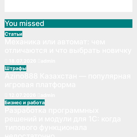
Авг 15, 2019
admin
You missed
Статьи
Механика или автомат: чем
отличаются и что выбрать новичку
18.07.2026
admin
Штрафы
Azino888 Казахстан — популярная
игровая платформа
12.07.2026
admin
Бизнес и работа
Разработка программных
решений и модули для 1С: когда
типового функционала
недостаточно