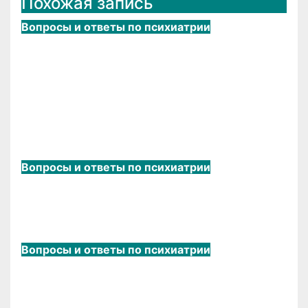
Похожая запись
Вопросы и ответы по психиатрии
Тревожно-фобические
расстройства. Понятие
агарофобии. Простая фобия,
социальная фобия, паническое
расстройство.
Авг 15, 2019
admin
Вопросы и ответы по психиатрии
Стабилизаторы настроения
(нормотимики).
Авг 15, 2019
admin
Вопросы и ответы по психиатрии
Нейролептический синдром.
Экстренная помощь.