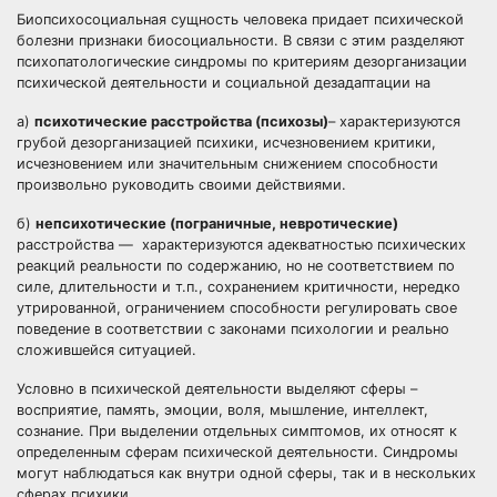
Биопсихосоциальная сущность человека придает психической
болезни признаки биосоциальности. В связи с этим разделяют
психопатологические синдромы по критериям дезорганизации
психической деятельности и социальной дезадаптации на
а)
психотические расстройства (психозы)
– характеризуются
грубой дезорганизацией психики, исчезновением критики,
исчезновением или значительным снижением способности
произвольно руководить своими действиями.
б)
непсихотические (пограничные, невротические)
расстройства — характеризуются адекватностью психических
реакций реальности по содержанию, но не соответствием по
силе, длительности и т.п., сохранением критичности, нередко
утрированной, ограничением способности регулировать свое
поведение в соответствии с законами психологии и реально
сложившейся ситуацией.
Условно в психической деятельности выделяют сферы –
восприятие, память, эмоции, воля, мышление, интеллект,
сознание. При выделении отдельных симптомов, их относят к
определенным сферам психической деятельности. Синдромы
могут наблюдаться как внутри одной сферы, так и в нескольких
сферах психики.