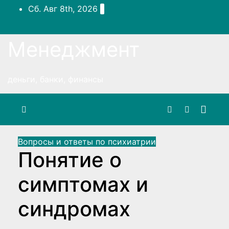
Перейти
Сб. Авг 8th, 2026
к
содержимому
Менеджмент
деньги, банки, финансы
Вопросы и ответы по психиатрии
Понятие о
симптомах и
синдромах