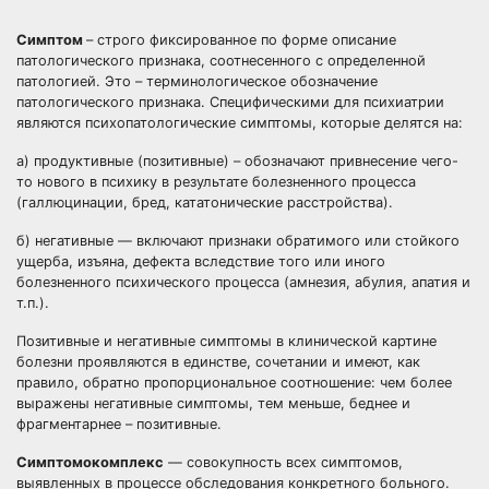
Симптом
– строго фиксированное по форме описание
патологического признака, соотнесенного с определенной
патологией. Это – терминологическое обозначение
патологического признака. Специфическими для психиатрии
являются психопатологические симптомы, которые делятся на:
а) продуктивные (позитивные) – обозначают привнесение чего-
то нового в психику в результате болезненного процесса
(галлюцинации, бред, кататонические расстройства).
б) негативные — включают признаки обратимого или стойкого
ущерба, изъяна, дефекта вследствие того или иного
болезненного психического процесса (амнезия, абулия, апатия и
т.п.).
Позитивные и негативные симптомы в клинической картине
болезни проявляются в единстве, сочетании и имеют, как
правило, обратно пропорциональное соотношение: чем более
выражены негативные симптомы, тем меньше, беднее и
фрагментарнее – позитивные.
Симптомокомплекс
— совокупность всех симптомов,
выявленных в процессе обследования конкретного больного.