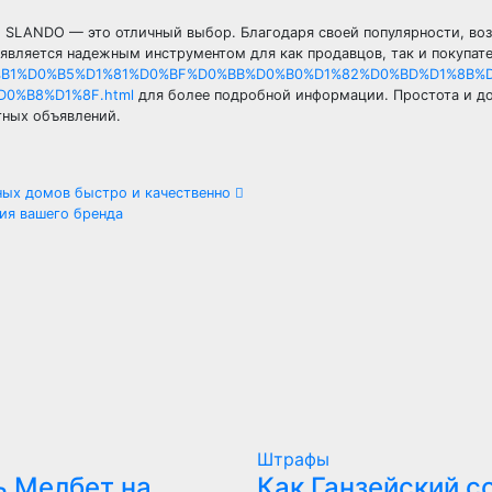
, SLANDO — это отличный выбор. Благодаря своей популярности, в
 является надежным инструментом для как продавцов, так и покупат
%D0%B1%D0%B5%D1%81%D0%BF%D0%BB%D0%B0%D1%82%D0%BD%D1%8B%
0%B8%D1%8F.html
для более подробной информации. Простота и д
ных объявлений.
ных домов быстро и качественно
ия вашего бренда
Штрафы
ь Мелбет на
Как Ганзейский с