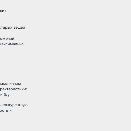
шних
.
 старых вещей
ложений.
 максимально
 лаконичном
арактеристики:
и б/у.
ь конкурентную
ость и