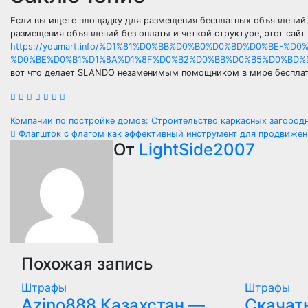
Если вы ищете площадку для размещения бесплатных объявлений
размещения объявлений без оплаты и четкой структуре, этот сайт
https://youmart.info/%D1%81%D0%BB%D0%B0%D0%BD%D0%BE-
%D0%BE%D0%B1%D1%8A%D1%8F%D0%B2%D0%BB%D0%B5%D0%BD%D
вот что делает SLANDO незаменимым помощником в мире бесплат
Навигация
Компании по постройке домов: Строительство каркасных загород
Флагшток с флагом как эффективный инструмент для продвижен
по
От
LightSide2007
записям
Похожая запись
Штрафы
Штрафы
Azino888 Казахстан —
Скачат