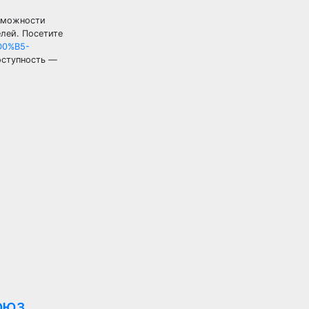
озможности
елей. Посетите
D0%B5-
оступность —
оюз