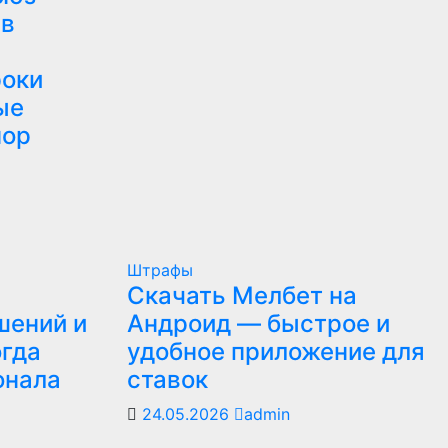
 в
роки
ые
пор
Штрафы
Скачать Мелбет на
шений и
Андроид — быстрое и
огда
удобное приложение для
онала
ставок
24.05.2026
admin