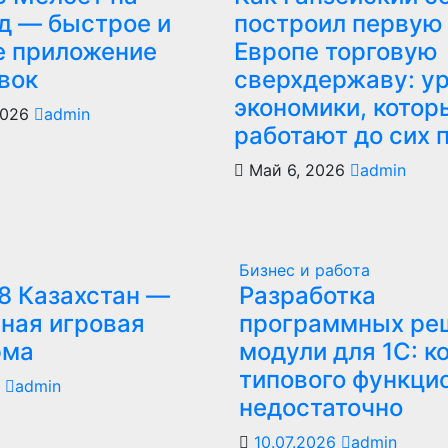
д — быстрое и
построил первую
е приложение
Европе торговую
вок
сверхдержаву: у
экономики, котор
2026
admin
работают до сих 
Май 6, 2026
admin
Бизнес и работа
8 Казахстан —
Разработка
ная игровая
программных ре
рма
модули для 1С: к
типового функци
6
admin
недостаточно
10.07.2026
admin