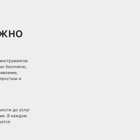
ужно
 инструментов
но бесплатно,
ъявление,
 простым и
мости до услуг
фии. В каждом
уется