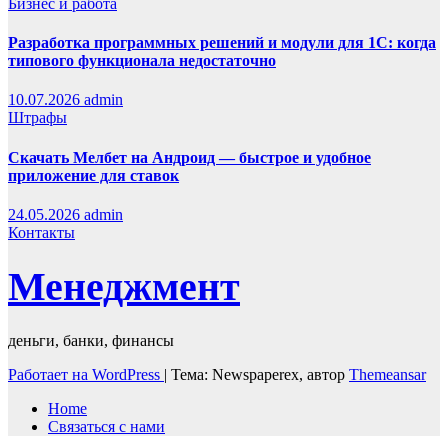
Бизнес и работа
Разработка программных решений и модули для 1С: когда
типового функционала недостаточно
10.07.2026
admin
Штрафы
Скачать Мелбет на Андроид — быстрое и удобное
приложение для ставок
24.05.2026
admin
Контакты
Менеджмент
деньги, банки, финансы
Работает на WordPress
|
Тема: Newspaperex, автор
Themeansar
Home
Связаться с нами