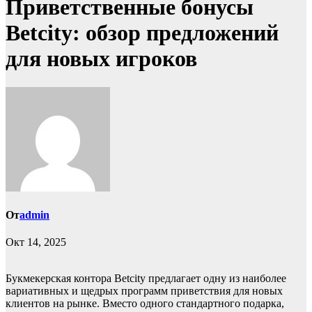
Приветственные бонусы
Betcity: обзор предложений
для новых игроков
От
admin
Окт 14, 2025
Букмекерская контора Betcity предлагает одну из наиболее
вариативных и щедрых программ приветствия для новых
клиентов на рынке. Вместо одного стандартного подарка,