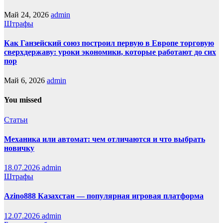
Май 24, 2026
admin
Штрафы
Как Ганзейский союз построил первую в Европе торговую
сверхдержаву: уроки экономики, которые работают до сих
пор
Май 6, 2026
admin
You missed
Статьи
Механика или автомат: чем отличаются и что выбрать
новичку
18.07.2026
admin
Штрафы
Azino888 Казахстан — популярная игровая платформа
12.07.2026
admin