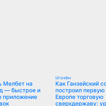
Штрафы
ь Мелбет на
Как Ганзейский с
д — быстрое и
построил первую
е приложение
Европе торговую
вок
сверхдержаву: у