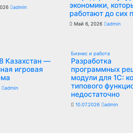
экономики, котор
2026
admin
работают до сих 
Май 6, 2026
admin
Бизнес и работа
8 Казахстан —
Разработка
ная игровая
программных ре
рма
модули для 1С: к
типового функци
6
admin
недостаточно
10.07.2026
admin