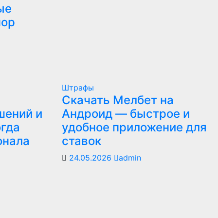
ые
пор
Штрафы
Скачать Мелбет на
шений и
Андроид — быстрое и
огда
удобное приложение для
онала
ставок
24.05.2026
admin