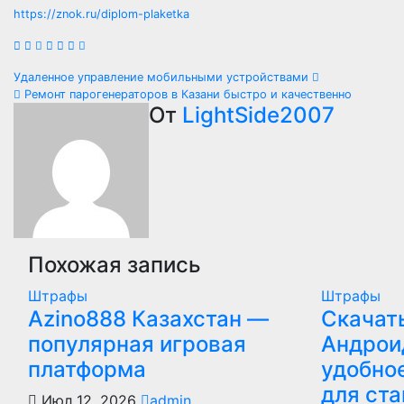
https://znok.ru/diplom-plaketka
Навигация
Удаленное управление мобильными устройствами
Ремонт парогенераторов в Казани быстро и качественно
по
От
LightSide2007
записям
Похожая запись
Штрафы
Штрафы
Azino888 Казахстан —
Скачат
популярная игровая
Андрои
платформа
удобно
для ста
Июл 12, 2026
admin