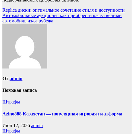
Навигация
Replica диски: оптимальное сочетание стиля и доступности
Автомобильные аукционы: как приобрести качественный
по
автомобиль из-за рубежа
записям
От
admin
Похожая запись
Штрафы
Azino888 Казахстан — популярная игровая платформа
Июл 12, 2026
admin
Штрафы