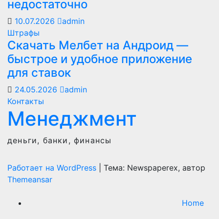
недостаточно
10.07.2026
admin
Штрафы
Скачать Мелбет на Андроид —
быстрое и удобное приложение
для ставок
24.05.2026
admin
Контакты
Менеджмент
деньги, банки, финансы
Работает на WordPress
|
Тема: Newspaperex, автор
Themeansar
Home