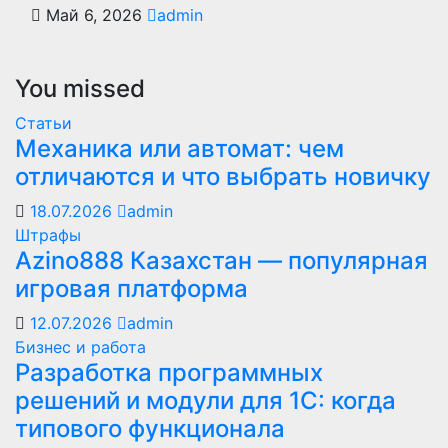
Май 6, 2026
admin
You missed
Статьи
Механика или автомат: чем
отличаются и что выбрать новичку
18.07.2026
admin
Штрафы
Azino888 Казахстан — популярная
игровая платформа
12.07.2026
admin
Бизнес и работа
Разработка программных
решений и модули для 1С: когда
типового функционала