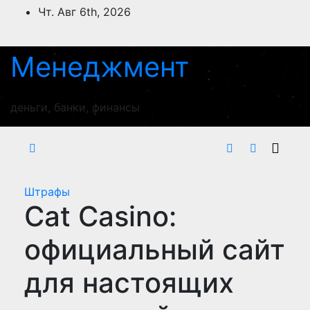
Перейти
Чт. Авг 6th, 2026
к
содержимому
Менеджмент
деньги, банки, финансы
Штрафы
Cat Casino:
официальный сайт
для настоящих