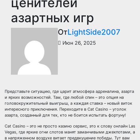
ценителей
азартных игр
От
LightSide2007
Июн 26, 2025
Представьте ситуацию, где царит атмосфера адреналина, азарта
и ярких возможностей. Там, где любой спин – это опция на
головокружительный выигрыш, а каждая ставка – новый виток
интересного приключения. Переходите в Cat Casino – уголок
азарта, созданный для тех, кто не боится испытать фортуну!
Cat Casino – это не просто казино сервис, это к слову онлайн Las
Vegas, где яркие огни слотов манят заманчивыми джекпотами, а
в напряженном воздухе витает предвкушение победы. Тут вам