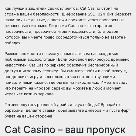
Как лучший защитник своих клиентов, Cat Casino стоит на
страже вашей безопасности. Шифрование SSL 1024-бит бережет
ваши личные данные, а платежи проходят через проверенные
финансовые системы. Лицензия Curacao – это гарантия
прозрачности, прозрачной игры и надежности, благодаря
которой вы имеете право сосредоточиться только на азарте и
победах.
Разные сложности не смогут помешать вам наслаждаться
любимыми видеослотами! Если основной веб-ресурс временно
недоступен, Cat Casino зеркало обеспечит бесперебойный
доступ к игровому сервису. Вы сможете войти в свой аккаунт,
продолжить игру и воспользоваться соответствующими
привилегиями казино, где бы вы ни находились. Имейте ввиду,
что перейти на игровой сервис вы можете в любой момент
через кет казино зеркало.
Готовы ощутить реальный драйв и вкус победы? Вращайте
барабаны, делайте ставки, обыгрывайте дилеров – и пусть фарт
будет на вашей стороне!
Cat Casino – ваш пропуск