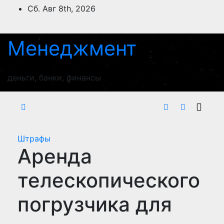
Перейти
Сб. Авг 8th, 2026
к
содержимому
Менеджмент
деньги, банки, финансы
Штрафы
Аренда
телескопического
погрузчика для