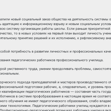
делили новый социальный заказ общества на деятельность системы о
ить адаптацию к информационному взрыву и новым социальным усло
и всю систему организации работы школы. Если раньше приоритетной
чество, то в новых условиях на первый план выходит личность учен
оятельному принятию решений и их исполнению, к рефлексивному ан
 собой потребность в развитии личностных и профессиональных каче
ования педагогических работников профессионального училища.
урой умственного труда, умении преодолевать проблемы, самостоят
сиональным.
орческого подхода преподавателей и мастеров производственного о
фессиональной подготовки рабочих, а, следовательно, и уровень пр
е квалификации педагогических работников — составная часть госуд
аботников в системе профобразования в настоящее время не соответ
ного обучения не имеют педагогического образования, слабо владе
скими технологиями. Педагогические работники училищ нуждаются в
Профессионально-педагогический потенциал работника училища вкл