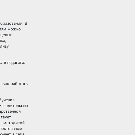
бразования. В
виям можно
 целью
ика,
ализу
ств педагога.
ельно работать
бучения
оизводительных
арственной
ствует
ют методикой
 постоянном
ючает в себя