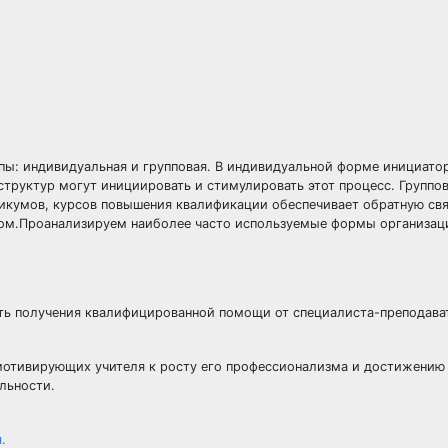
пы: индивидуальная и групповая. В индивидуальной форме инициато
структур могут инициировать и стимулировать этот процесс. Группо
тикумов, курсов повышения квалификации обеспечивает обратную св
гом.Проанализируем наиболее часто используемые формы организац
ь получения квалифицированной помощи от специалиста-преподават
 мотивирующих учителя к росту его профессионализма и достижению
льности.
.