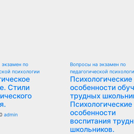
 экзамен по
Вопросы на экзамен по
ской психологии
педагогической психолог
гическое
Психологические
е. Стили
особенности обу
гического
трудных школьни
я.
Психологические
особенности
20
admin
воспитания труд
школьников.