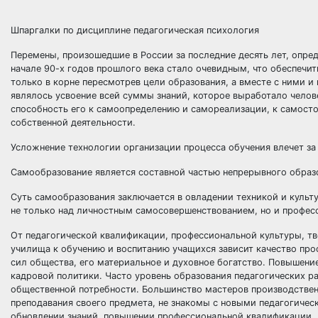
Шпаргалки по дисциплине педагогическая психология
Перемены, произошедшие в России за последние десять лет, опре
начале 90-х годов прошлого века стало очевидным, что обеспеч
только в корне пересмотрев цели образования, а вместе с ними 
являлось усвоение всей суммы знаний, которое выработало челове
способность его к самоопределению и самореализации, к самост
собственной деятельности.
Усложнение технологии организации процесса обучения влечет за
Самообразование является составной частью непрерывного образ
Суть самообразования заключается в овладении техникой и культ
не только над личностным самосовершенствованием, но и профес
От педагогической квалификации, профессиональной культуры, тв
училища к обучению и воспитанию учащихся зависит качество про
сил общества, его материальное и духовное богатство. Повышени
кадровой политики. Часто уровень образования педагогических р
общественной потребности. Большинство мастеров производствен
преподавания своего предмета, не знакомы с новыми педагогиче
обновлении знаний, повышении профессиональной квалификации. 