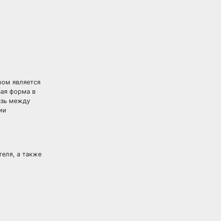
ром является
вая форма в
язь между
ии
еля, а также