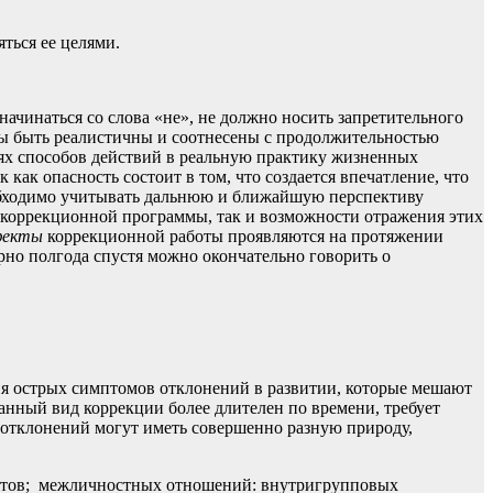
ться ее целями.
ачинаться со слова «не», не должно носить запретительного
ны быть реалистичны и соотнесены с продолжительностью
ях способов действий в реальную практику жизненных
 как опасность состоит в том, что создается впечатление, что
бходимо учитывать дальнюю и ближайшую перспективу
ю коррекционной программы, так и возможности отражения этих
фекты
коррекционной работы проявляются на протяжении
рно полгода спустя можно окончательно говорить о
тия острых симптомов отклонений в развитии, которые мешают
нный вид коррекции более длителен по времени, требует
 отклонений могут иметь совершенно разную природу,
ектов; межличностных отношений: внутригрупповых