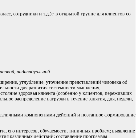
сс, сотрудники и т.д.);· в открытой группе для клиентов со
иповой, индивидуальной.
ширение, углубление, уточнение представлений человека об
ельности для развития системности мышления,
стояние здоровья клиента (особенно у клиентов, переживших
ьное распределение нагрузки в течение занятия, дня, недели,
 различными компонентами действий и поэтапное формирование
та, его интересов, обучаемости, типичных проблем; выявление
ития различных действий; составление программы