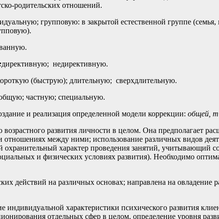
тско-родительских отношений.
уальную; групповую: в закрытой естественной группе (семья, кла
пповую).
ванную.
:
директивную; недирективную.
ороткую (быструю); длительную; сверхдлительную.
общую; частную; специальную.
здание и реализация определенной модели коррекции:
общей, т
 возрастного развития личности в целом. Она предполагает рас
 и отношениях между ними; использование различных видов деят
й охранительный характер проведения занятий, учитывающий со
циальных и физических условиях развития). Необходимо оптимал
ских действий на различных основах; направлена на овладение
ие индивидуальной характеристики психического развития клиен
ионирования отдельных сфер в целом, определение уровня разв