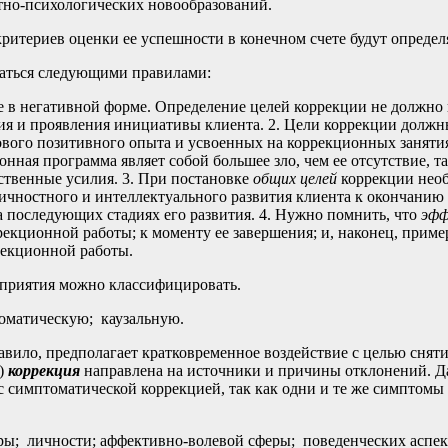
стно-психологических новообразований.
итериев оценки ее успешности в конечном счете будут определя
ваться следующими правилами:
 в негативной форме. Определение целей коррекции не должно н
ия и проявления инициативы клиента. 2. Цели коррекции долж
вого позитивного опыта и усвоенных на коррекционных заняти
ная программа являет собой большее зло, чем ее отсутствие, так
ественные усилия. 3. При постановке
общих целей
коррекции нео
личностного и интеллектуального развития клиента к окончани
а последующих стадиях его развития. 4. Нужно помнить, что
эф
рекционной работы; к моменту ее завершения; и, наконец, приме
рекционной работы.
оприятия можно классифицировать.
оматическую; каузальную.
равило, предполагает кратковременное воздействие с целью сня
)
коррекция
направлена на источники и причины отклонений. Да
с симптоматической коррекцией, так как одни и те же симптомы
ры; личности; аффективно-волевой сферы; поведенческих асп