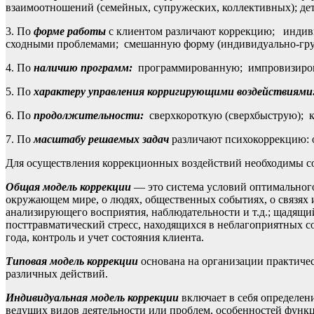
взаимоотношений (семейных, супружеских, коллективных); де
3. По
форме работы
с клиентом различают коррекцию; индивид
сходными проблемами; смешанную форму (индивидуально-гру
4. По
наличию программ:
программированную; импровизиро
5. По
характеру управления корригирующими воздействиями
6. По
продолжительности:
сверхкороткую (сверхбыструю); к
7. По
масштабу решаемых задач
различают психокоррекцию: 
Для осуществления коррекционных воздействий необходимы со
Общая модель коррекции
— это система условий оптимального
окружающем мире, о людях, общественных событиях, о связях
анализирующего восприятия, наблюдательности и т.д.; щадящи
посттравматический стресс, находящихся в неблагоприятных со
года, контроль и учет состояния клиента.
Типовая модель коррекции
основана на организации практиче
различных действий.
Индивидуальная модель коррекции
включает в себя определен
ведущих видов деятельности или проблем, особенностей функц