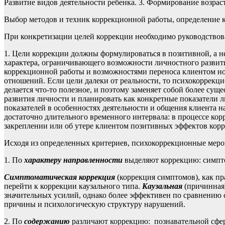
Развитие видов деятельности ребенка. 3. Формирование возра
Выбор методов и техник коррекционной работы, определение кр
При конкретизации целей коррекции необходимо руководство
1. Цели коррекции должны формулироваться в позитивной, а не
характера, ограничивающего возможности личностного развит
коррекционной работы и возможностями переноса клиентом но
отношений. Если цели далеки от реальности, то психокоррекцион
делается что-то полезное, и поэтому заменяет собой более сущ
развития личности и планировать как конкретные показатели 
показателей в особенностях деятельности и общения клиента н
достаточно длительного временного интервала: в процессе кор
закреплении или об утере клиентом позитивных эффектов кор
Исходя из определенных критериев, психокоррекционные мер
1. По
характеру направленности
выделяют коррекцию: симпт
Симптоматическая коррекция
(коррекция симптомов), как п
перейти к коррекции каузального типа.
Каузальная
(причинная
значительных усилий, однако более эффективен по сравнению 
причины и психологическую структуру нарушений.
2. По
содержанию
различают коррекцию: познавательной сфе