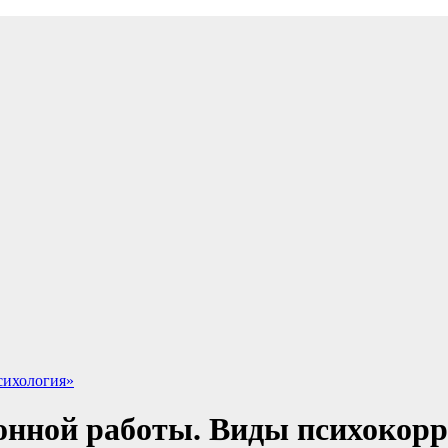
сихология»
онной работы. Виды психокорр