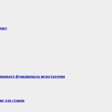
ичку
типового функционала недостаточно
ие для ставок