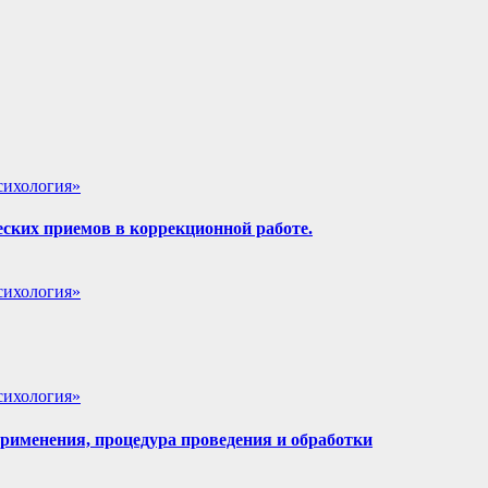
сихология»
ских приемов в коррекционной работе.
сихология»
сихология»
рименения, процедура проведения и обработки