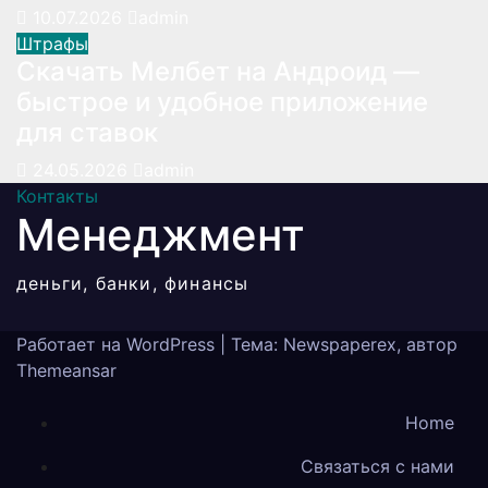
10.07.2026
admin
Штрафы
Скачать Мелбет на Андроид —
быстрое и удобное приложение
для ставок
24.05.2026
admin
Контакты
Менеджмент
деньги, банки, финансы
Работает на WordPress
|
Тема: Newspaperex, автор
Themeansar
Home
Связаться с нами