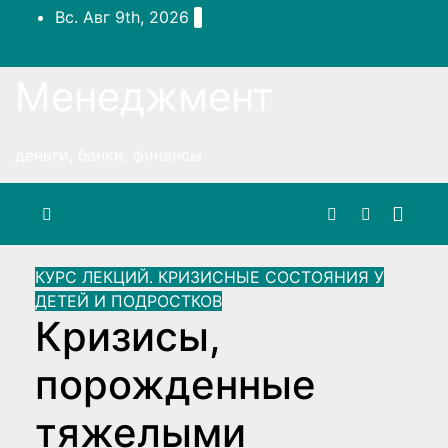
Перейти
Вс. Авг 9th, 2026
к
содержимому
Менеджмент
деньги, банки, финансы
КУРС ЛЕКЦИЙ. КРИЗИСНЫЕ СОСТОЯНИЯ У
ДЕТЕЙ И ПОДРОСТКОВ
Кризисы,
порожденные
тяжелыми