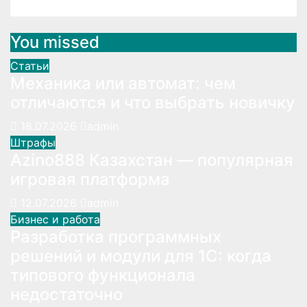
You missed
Статьи
Механика или автомат: чем
отличаются и что выбрать новичку
18.07.2026
admin
Штрафы
Azino888 Казахстан — популярная
игровая платформа
12.07.2026
admin
Бизнес и работа
Разработка программных
решений и модули для 1С: когда
типового функционала
недостаточно