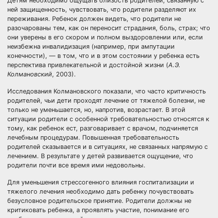
Детям необходимо ощущать близость родителей, связанную с
ней защищенность, чувствовать, что родители разделяют их
переживания. Ребенок должен видеть, что родители не
разочарованы тем, как он переносит страдания, боль, страх; что
они уверены в его скором и полном выздоровлении или, если
неизбежна инвалидизация (например, при ампутации
конечности), — в том, что и в этом состоянии у ребенка есть
перспектива привлекательной и достойной жизни (
А.Э.
Колмановский
, 2003).
Исследования Колмановского показали, что часто критичность
родителей, чьи дети проходят лечение от тяжелой болезни, не
только не уменьшается, но, напротив, возрастает. В этой
ситуации родители с особенной требовательностью относятся к
тому, как ребенок ест, разговаривает с врачом, подчиняется
лечебным процедурам. Повышенная требовательность
родителей сказывается и в ситуациях, не связанных напрямую с
лечением. В результате у детей развивается ощущение, что
родители почти все время ими недовольны.
Для уменьшения стрессогенного влияния госпитализации и
тяжелого лечения необходимо дать ребенку почувствовать
безусловное родительское принятие. Родители должны не
критиковать ребенка, а проявлять участие, понимание его