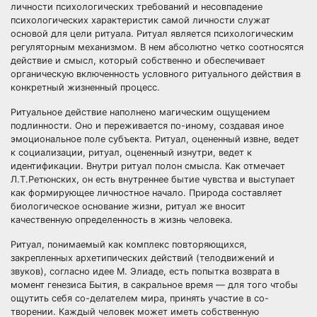
личности психологических требований и несовпадение
психологических характеристик самой личности служат
основой для цели ритуала. Ритуал является психологическим
регуляторным механизмом. В нем абсолютно четко соотносятся
действие и смысл, который собственно и обеспечивает
органическую включенность условного ритуального действия в
конкретный жизненный процесс.
Ритуальное действие наполнено магическим ощущением
подлинности. Оно и переживается по-иному, создавая иное
эмоциональное поле субъекта. Ритуал, оцененный извне, ведет
к социализации, ритуал, оцененный изнутри, ведет к
идентификации. Внутри ритуал полон смысла. Как отмечает
Л.Т.Ретюнских, он есть внутреннее бытие чувства и выступает
как формирующее личностное начало. Природа составляет
биологическое основание жизни, ритуал же вносит
качественную определенность в жизнь человека.
Ритуал, понимаемый как комплекс повторяющихся,
закрепленных архетипических действий (телодвижений и
звуков), согласно идее М. Элиаде, есть попытка возврата в
момент генезиса Бытия, в сакральное время — для того чтобы
ощутить себя со-делателем мира, принять участие в со-
творении. Каждый человек может иметь собственную