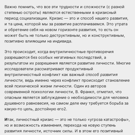
Важно помнить, что все эти трудности и сложности (с разной
степенью остроты) являются естественными в кризисный
период социализации. Кризис — это и способ нашего развития,
и та цена, которой мы за развитие расплачиваемся. Это утрата
и обретение себя на новом горизонте развития, то есть он
может быть не только деструктивным, но и конструктивным,
позитивно влияющим на индивида.
Это происходит, когда внутриличностные противоречия
разрешаются без особых негативных последствий, а
результатом их разрешения является развитие личности. Многие
исследователи рассматривают продуктивный
внутриличностный конфликт как важный
способ развития
личности,
ведь именно через конфликт происходит становление
всей психической жизни личности. Один из авторов
современной психологии личности, В. Франкл, отметил, что
опасным является заблуждение о необходимости для человека
душевного равновесия, на самом деле ему требуется борьба за
какую–то цель, достойную его2.
И
так, личностный кризис — это не только «угроза катастрофы»,
но и возможность изменения, перехода на новую ступень
развития личности, источник силы. И в этом его позитивный