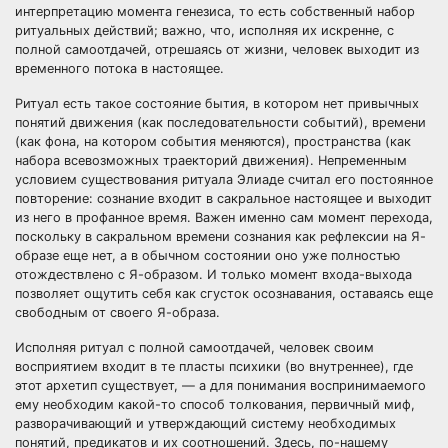
интерпретацию момента генезиса, то есть собственный набор
ритуальных действий; важно, что, исполняя их искренне, с
полной самоотдачей, отрешаясь от жизни, человек выходит из
временного потока в настоящее.
Ритуал есть такое состояние бытия, в котором нет привычных
понятий движения (как последовательности событий), времени
(как фона, на котором события меняются), пространства (как
набора всевозможных траекторий движения). Непременным
условием существования ритуала Элиаде считал его постоянное
повторение: сознание входит в сакральное настоящее и выходит
из него в профанное время. Важен именно сам момент перехода,
поскольку в сакральном времени сознания как рефлексии на Я-
образе еще нет, а в обычном состоянии оно уже полностью
отождествлено с Я-образом. И только момент входа-выхода
позволяет ощутить себя как сгусток осознавания, оставаясь еще
свободным от своего Я-образа.
Исполняя ритуал с полной самоотдачей, человек своим
восприятием входит в те пласты психики (во внутреннее), где
этот архетип существует, — а для понимания воспринимаемого
ему необходим какой-то способ толкования, первичный миф,
разворачивающий и утверждающий систему необходимых
понятий, предикатов и их соотношений. Здесь, по-нашему