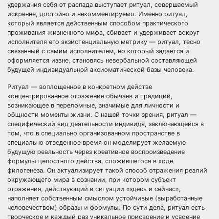
удержания себя от распада выступает ритуал, совершаемый
искренне, достойно и некомментируемо. Именно ритуал,
который является действенным способом практического
проживания жизненного мифа, сбивает и удерживает вокруг
исполнителя его экзистенциальную метрику — ритуал, тесно
связанный с самим исполнителем, но который задается и
оформляется извне, становясь невербальной составляющей
будущей индивидуальной аксиоматической базы человека.
Ритуал — воплощенное в конкретном действе
концентрированное отражение обычаев и традиций,
возникающее в переломные, значимые для личности и
общности моменты жизни. С нашей точки зрения, ритуал —
специфический вид деятельности индивида, заключающейся в
том, что в специально организованном пространстве в
специально отведенное время он моделирует желаемую
будущую реальность через креативное воспроизведение
формулы целостного действа, сложившегося в ходе
филогенеза. Он актуализирует такой способ отражения реалий
окружающего мира в сознании, при котором субъект
отражения, действующий в ситуации «здесь и сейчас»,
наполняет собственным смыслом устойчивые (выработанные
человечеством) образы и формулы. По сути дела, ритуал есть
творческое и каждый раз уникальное присвоение и усвоение