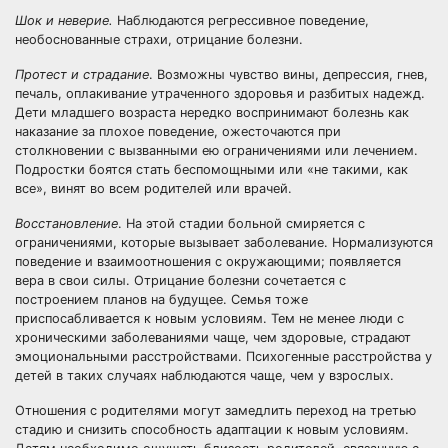
Шок и неверие.
Наблюдаются регрессивное поведение,
необоснованные страхи, отрицание болезни.
Протест и страдание
. Возможны чувство вины, депрессия, гнев,
печаль, оплакивание утраченного здоровья и разбитых надежд.
Дети младшего возраста нередко воспринимают болезнь как
наказание за плохое поведение, ожесточаются при
столкновении с вызванными ею ограничениями или лечением.
Подростки боятся стать беспомощными или «не такими, как
все», винят во всем родителей или врачей.
Восстановление
. На этой стадии больной смиряется с
ограничениями, которые вызывает заболевание. Нормализуются
поведение и взаимоотношения с окружающими; появляется
вера в свои силы. Отрицание болезни сочетается с
построением планов на будущее. Семья тоже
приспосабливается к новым условиям. Тем не менее люди с
хроническими заболеваниями чаще, чем здоровые, страдают
эмоциональными расстройствами. Психогенные расстройства у
детей в таких случаях наблюдаются чаще, чем у взрослых.
Отношения с родителями могут замедлить переход на третью
стадию и снизить способность адаптации к новым условиям.