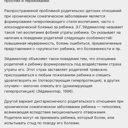
проблем и переживаний.
Распространенной проблемой родительско-детских отношений
при хроническом соматическом заболевании является
формирование гиперопекающего стиля воспитания, часто с
ипохондрической боязнью за ребенка. Э.Г.Эйдемиллер называет
такой тип воспитания фобией утраты ребенка. Он указывает на
наличие в поведении родителей следующих особенностей:
повышенная неуверенность, боязнь ошибиться, преувеличенные
представления о «хрупкости» ребенка, его болезненности и пр.
Эйдемиллер объясняет такое поведение тем, что отношение
родителей к ребенку формировалось под воздействием страха
утраты его. Этот страх заставляет родителей тревожно
прислушиваться к любым пожеланиям ребенка и спешить
удовлетворить их (потворствующая гиперпротекция), в других
случаях— мелочно опекать его (доминирующая
гиперпротекция) (
Эйдемиллер
, 1996).
Другой вариант дисгармоничного родительского отношения при
хроническом соматическом заболевании ребенка — гипоопека,
возникающая вследствие эмоционального отвержения.
Родители могут не принимать ребенка, который болен, или
испытывать стыд по поводу его болезни.