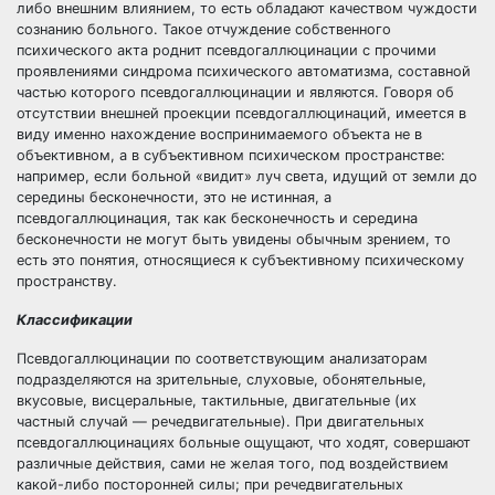
либо внешним влиянием, то есть обладают качеством чуждости
сознанию больного. Такое отчуждение собственного
психического акта роднит псевдогаллюцинации с прочими
проявлениями синдрома психического автоматизма, составной
частью которого псевдогаллюцинации и являются. Говоря об
отсутствии внешней проекции псевдогаллюцинаций, имеется в
виду именно нахождение воспринимаемого объекта не в
объективном, а в субъективном психическом пространстве:
например, если больной «видит» луч света, идущий от земли до
середины бесконечности, это не истинная, а
псевдогаллюцинация, так как бесконечность и середина
бесконечности не могут быть увидены обычным зрением, то
есть это понятия, относящиеся к субъективному психическому
пространству.
Классификации
Псевдогаллюцинации по соответствующим анализаторам
подразделяются на зрительные, слуховые, обонятельные,
вкусовые, висцеральные, тактильные, двигательные (их
частный случай — речедвигательные). При двигательных
псевдогаллюцинациях больные ощущают, что ходят, совершают
различные действия, сами не желая того, под воздействием
какой-либо посторонней силы; при речедвигательных