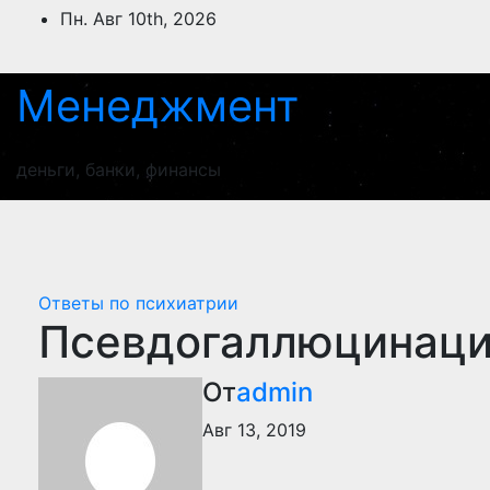
Перейти
Пн. Авг 10th, 2026
к
содержимому
Менеджмент
деньги, банки, финансы
Ответы по психиатрии
Псевдогаллюцинац
От
admin
Авг 13, 2019