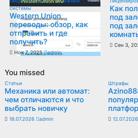
Лицензирование
Платежные
Лицензиро
Как пол
системы
Western Union
под зал
переводы: обзор, как
под зал
отправить и где
комнат
получить?
Сен 3, 2
Ноя 7, 2025
admin
You missed
Статьи
Штрафы
Механика или автомат:
Azino88
чем отличаются и что
популяр
выбрать новичку
платфо
18.07.2026
admin
12.07.202