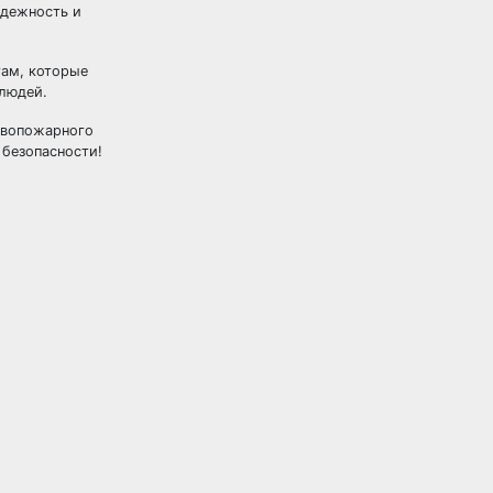
адежность и
гам, которые
 людей.
тивопожарного
безопасности!