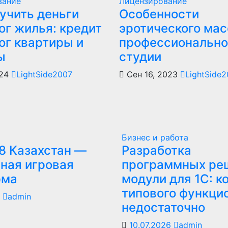
вание
Лицензирование
учить деньги
Особенности
ог жилья: кредит
эротического мас
ог квартиры и
профессионально
ы
студии
024
LightSide2007
Сен 16, 2023
LightSide
Бизнес и работа
8 Казахстан —
Разработка
ная игровая
программных ре
рма
модули для 1С: к
типового функци
6
admin
недостаточно
10.07.2026
admin