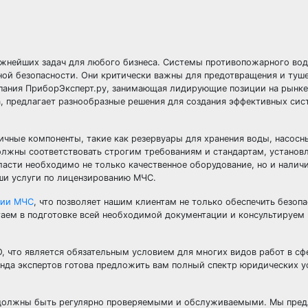
важнейших задач для любого бизнеса. Системы противопожарного во
ной безопасности. Они критически важны для предотвращения и туш
пания ПриборЭксперт.ру, занимающая лидирующие позиции на рынке
, предлагает разнообразные решения для создания эффективных сис
ичные компоненты, такие как резервуары для хранения воды, насосн
олжны соответствовать строгим требованиям и стандартам, устано
ласти необходимо не только качественное оборудование, но и налич
ши услуги по лицензированию МЧС.
зии МЧС
, что позволяет нашим клиентам не только обеспечить безоп
аем в подготовке всей необходимой документации и консультируем 
, что является обязательным условием для многих видов работ в сф
да экспертов готова предложить вам полный спектр юридических ус
 должны быть регулярно проверяемыми и обслуживаемыми. Мы пред