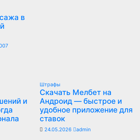
сажа в
й
2007
Штрафы
Скачать Мелбет на
шений и
Андроид — быстрое и
огда
удобное приложение для
онала
ставок
24.05.2026
admin