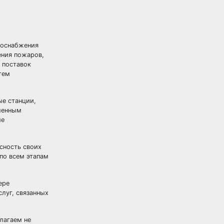
доснабжения
ения пожаров,
 поставок
тем
ые станции,
вленным
ие
асность своих
по всем этапам
ере
луг, связанных
лагаем не