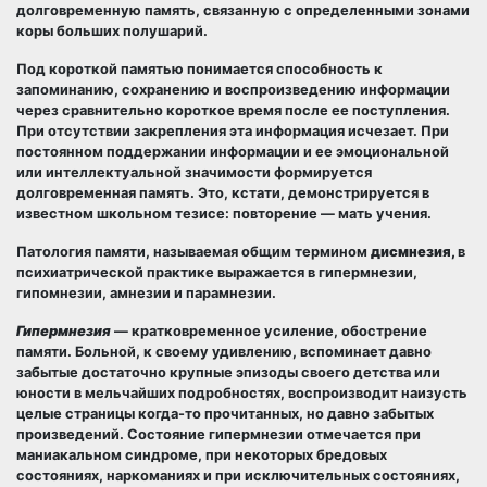
долговременную память, связанную с определенными зонами
коры больших полушарий.
Под короткой памятью понимается способность к
запоминанию, сохранению и воспроизведению информации
через сравнительно короткое время после ее поступления.
При отсутствии закрепления эта информация исчезает. При
постоянном поддержании информации и ее эмоциональной
или интеллектуальной значимости формируется
долговременная память. Это, кстати, демонстрируется в
известном школьном тезисе: повторение — мать учения.
Патология памяти, называемая общим термином
дисмнезия,
в
психиатрической практике выражается в гипермнезии,
гипомнезии, амнезии и парамнезии.
Гипермнезия
— кратковременное усиление, обострение
памяти. Больной, к своему удивлению, вспоминает давно
забытые достаточно крупные эпизоды своего детства или
юности в мельчайших подробностях, воспроизводит наизусть
целые страницы когда-то прочитанных, но давно забытых
произведений. Состояние гипермнезии отмечается при
маниакальном синдроме, при некоторых бредовых
состояниях, наркоманиях и при исключительных состояниях,