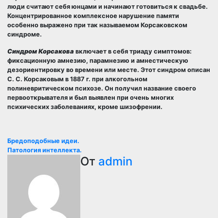
люди считают себя юнцами и начинают готовиться к свадьбе.
Концентрированное комплексное нарушение памяти
особенно выражено при так называемом Корсаковском
синдроме.
Синдром Корсакова
включает в себя триаду симптомов:
фиксационную амнезию, парамнезию и амнестическую
дезориентировку во времени или месте. Этот синдром описан
С. С. Корсаковым в 1887 г. при алкогольном
полиневритическом психозе. Он получил название своего
первооткрывателя и был выявлен при очень многих
психических заболеваниях, кроме шизофрении.
Навигация
Бредоподобные идеи.
Патология интеллекта.
по
От
admin
записям