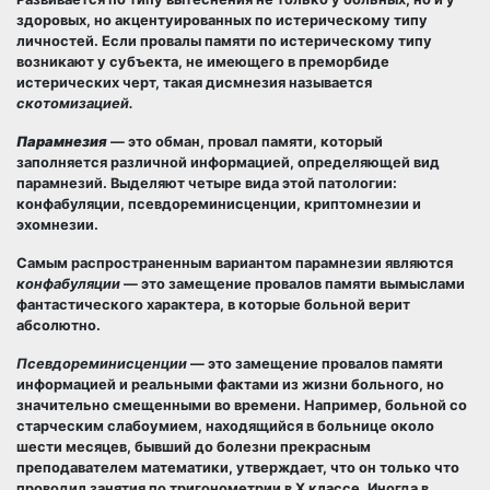
здоровых, но акцентуированных по истерическому типу
личностей. Если провалы памяти по истерическому типу
возникают у субъекта, не имеющего в преморбиде
истерических черт, такая дисмнезия называется
скотомизацией.
Парамнезия
— это обман, провал памяти, который
заполняется различной информацией, определяющей вид
парамнезий. Выделяют четыре вида этой патологии:
конфабуляции, псевдореминисценции, криптомнезии и
эхомнезии.
Самым распространенным вариантом парамнезии являются
конфабуляции
— это замещение провалов памяти вымыслами
фантастического характера, в которые больной верит
абсолютно.
Псевдореминисценции
— это замещение провалов памяти
информацией и реальными фактами из жизни больного, но
значительно смещенными во времени. Например, больной со
старческим слабоумием, находящийся в больнице около
шести месяцев, бывший до болезни прекрасным
преподавателем математики, утверждает, что он только что
проводил занятия по тригонометрии в X классе. Иногда в