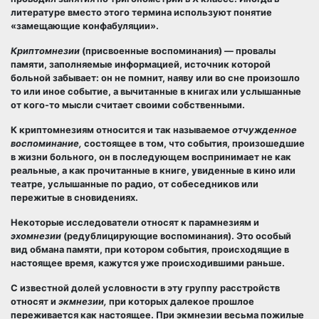
литературе вместо этого термина используют понятие
«замещающие конфабуляции».
Криптомнезии
(присвоенные воспоминания) — провалы
памяти, заполняемые информацией, источник которой
больной забывает: он не помнит, наяву или во сне произошло
то или иное событие, а вычитанные в книгах или услышанные
от кого-то мысли считает своими собственными.
К криптомнезиям относится и так называемое
отчужденное
воспоминание,
состоящее в том, что события, произошедшие
в жизни больного, он в последующем воспринимает не как
реальные, а как прочитанные в книге, увиденные в кино или
театре, услышанные по радио, от собеседников или
пережитые в сновидениях.
Некоторые исследователи относят к парамнезиям и
эхомнезии
(редублицирующие воспоминания). Это особый
вид обмана памяти, при котором события, происходящие в
настоящее время, кажутся уже происходившими раньше.
С известной долей условности в эту группу расстройств
относят и
экмнезии,
при которых далекое прошлое
переживается как настоящее. При экмнезии весьма пожилые