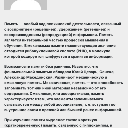
Память — особый вид психической деятельности, связанный
с восприятием (рецепцией), удержанием (ретенцией) и
воспроизведением (репродукцией) информации. Память
является интегральной частью процессов мышления и
обучения. В механизмах памяти главенствующее значение
отводится рибонуклеиновой кислоте (РНК), в молекуле
которой кодируется, шифруется и хранится информация.
Возможности памяти безграничны. Известно, что
феноменальной памятью обладали Юлий Цезарь, Сенека,
Александр Македонский. Различают механическую и
смысловую память. Механическая, память — это способность
запоминать тот или иной материал независимо от его
содержания. Смысловая, или ассоциативная, память
характеризуется тем, что элементы запоминаемого
связываются между собой ассоциативно, т. е. вступают во
внутренние связи с прежней или бывшей ранее информацией.
При изучении памяти выделяют также короткую
(кратковременную) память, связанную с гиппокампом, и