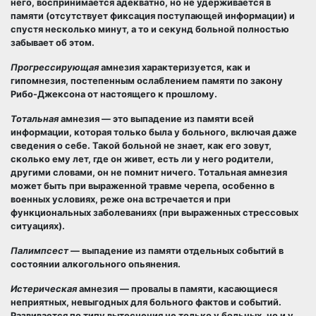
него, воспринимается адекватно, но не удерживается в
памяти (отсутствует фиксация поступающей информации) и
спустя несколько минут, а то и секунд больной полностью
забывает об этом.
Прогрессирующая
амнезия характеризуется, как и
гипомнезия, постепенным ослаблением памяти по закону
Рибо-Джексона от настоящего к прошлому.
Тотальная
амнезия — это выпадение из памяти всей
информации, которая только была у больного, включая даже
сведения о себе. Такой больной не знает, как его зовут,
сколько ему лет, где он живет, есть ли у него родители,
другими словами, он не помнит ничего. Тотальная амнезия
может быть при выраженной травме черепа, особенно в
военных условиях, реже она встречается и при
функциональных заболеваниях (при выраженных стрессовых
ситуациях).
Палимпсест
— выпадение из памяти отдельных событий в
состоянии алкогольного опьянения.
Истерическая
амнезия — провалы в памяти, касающиеся
неприятных, невыгодных для больного фактов и событий.
Развивается по типу вытеснения не только у больных, но и у