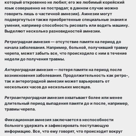
который откровенно не любил; его же любимый корейский
язык совершенно не пострадал; в данном случае можно
говорить лишь о частичной амнезии). Амнезии могут
подвергнуться также приобретенные специальные знания и
умения, например способность рисовать или водить машину.
Выделяют несколько разновидностей амнезии.
Ретроградная
амнезия — отсутствие памяти на период до
начала заболевания. Например, больной, получивший травму
черепа, может забыть все, что происходило с ним в течение
недели до получения травмы.
Антероградная
амнезия — потеря памяти на период после
возникновения заболевания. Продолжительность как ретро-,
так и антероградной амнезии может варьировать от
нескольких часов до нескольких месяцев.
Ретроантероградная
амнезия охватывает более или менее
длительный период выпадения памяти до и после, например,
травмы черепа.
Фиксационная
амнезия заключается в неспособности
больного удержать и зафиксировать поступающую
информацию. Все, что ему говорят, что происходит вокруг