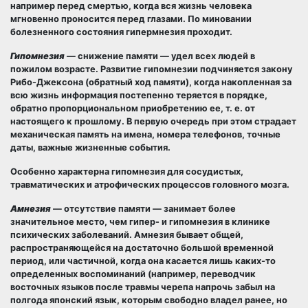
например перед смертью, когда вся жизнь человека
мгновенно проносится перед глазами. По миновании
болезненного состояния гипермнезия проходит.
Гипомнезия
— снижение памяти — удел всех людей в
пожилом возрасте. Развитие гипомнезии подчиняется закону
Рибо-Джексона (обратный ход памяти), когда накопленная за
всю жизнь информация постепенно теряется в порядке,
обратно пропорциональном приобретению ее, т. е. от
настоящего к прошлому. В первую очередь при этом страдает
механическая память на имена, номера телефонов, точные
даты, важные жизненные события.
Особенно характерна гипомнезия для сосудистых,
травматических и атрофических процессов головного мозга.
Амнезия
— отсутствие памяти — занимает более
значительное место, чем гипер- и гипомнезия в клинике
психических заболеваний. Амнезия бывает общей,
распространяющейся на достаточно большой временной
период, или частичной, когда она касается лишь каких-то
определенных воспоминаний (например, переводчик
восточных языков после травмы черепа напрочь забыл на
полгода японский язык, которым свободно владел ранее, но