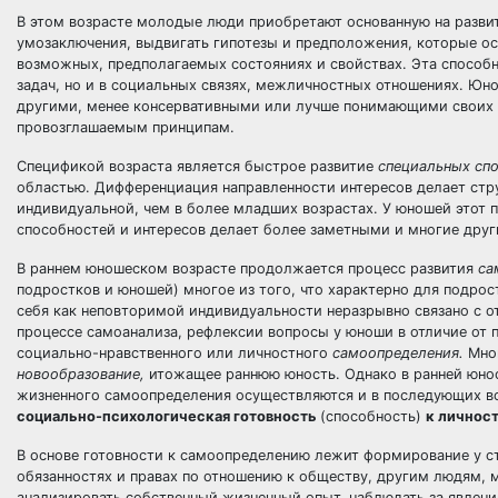
В этом возрасте молодые люди приобретают основанную на разв
умозаключения, выдвигать гипотезы и предположения, которые ос
возможных, предполагаемых состояниях и свойствах. Эта способн
задач, но и в социальных связях, межличностных отношениях. Юн
другими, менее консервативными или лучше понимающими своих д
провозглашаемым принципам.
Спецификой возраста является быстрое развитие
специальных сп
областью. Дифференциация направленности интересов делает стр
индивидуальной, чем в более младших возрастах. У юношей этот 
способностей и интересов делает более заметными и многие друг
В раннем юношеском возрасте продолжается процесс развития
са
подростков и юношей) многое из того, что характерно для подрос
себя как неповторимой индивидуальности неразрывно связано с о
процессе самоанализа, рефлексии вопросы у юноши в отличие от 
социально-нравственного или личностного
самоопределения.
Мно
новообразование,
итожащее раннюю юность. Однако в ранней юнос
жизненного самоопределения осуществляются и в последующих во
социально-психологическая готовность
(способность)
к личнос
В основе готовности к самоопределению лежит формирование у с
обязанностях и правах по отношению к обществу, другим людям, 
анализировать собственный жизненный опыт, наблюдать за явлени