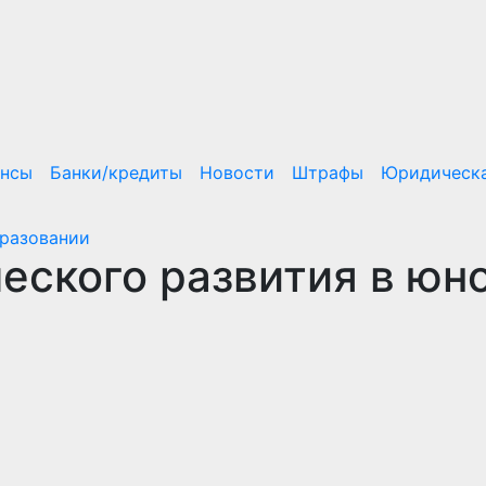
ансы
Банки/кредиты
Новости
Штрафы
Юридическа
бразовании
еского развития в юн