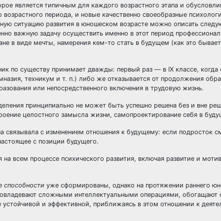
орое является
типичным для каждого возрастного этапа и обусловли
 возрастного периода, и новые качественно своеобразные психолог
льную ситуацию развития в юношеском возрасте можно описать след
нно важную задачу осуществить именно в этот период профессионал
не в виде мечты, намерения кем-то стать в будущем (как это бывает
к по существу принимает дважды: первый раз — в IX классе, когда
назия, техникум и т. п.) либо же отказывается от продолжения обра
бразования или непосредственного включения в трудовую жизнь.
еления принципиально не может быть успешно решена без и вне ре
оение целостного замысла жизни, самопроектирование себя в буду
а связывала с изменением отношения к будущему: если подросток с
настоящее с позиции будущего.
я на всем процессе психического развития, включая развитие и моти
е способности
уже сформированы, однако на протяжении раннего ю
 овладевают сложными интеллектуальными операциями, обогащают 
ее устойчивой и эффективной, приближаясь в этом отношении к деяте