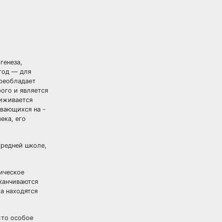
генеза,
год — для
преобладает
ого и является
риживается
ивающихся на -
ека, его
средней школе,
ническое
аканчиваются
та находятся
«то особое