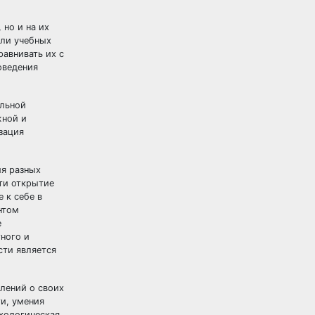
 но и на их
или учебных
равнивать их с
оведения
альной
жной и
зация
ия разных
сти открытие
 к себе в
нтом
е
ного и
сти является
лений о своих
и, умения
ихологическая