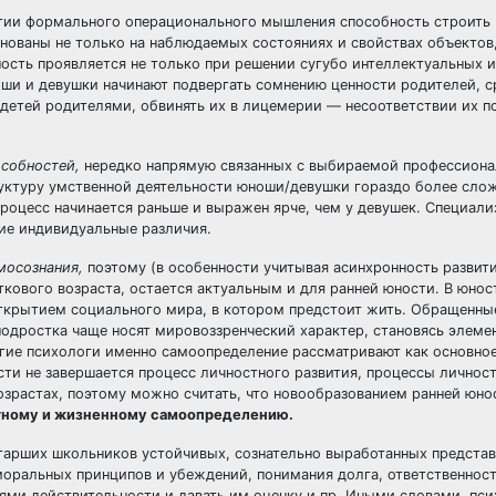
итии формального операционального мышления способность строить
нованы не только на наблюдаемых состояниях и свойствах объектов,
ость проявляется не только при решении сугубо интеллектуальных 
оши и девушки начинают подвергать сомнению ценности родителей, с
етей родителями, обвинять их в лицемерии — несоответствии их п
особностей,
нередко напрямую связанных с выбираемой профессион
уктуру умственной деятельности юноши/девушки гораздо более сло
процесс начинается раньше и выражен ярче, чем у девушек. Специали
ие индивидуальные различия.
мосознания,
поэтому (в особенности учитывая асинхронность развит
ткового возраста, остается актуальным и для ранней юности. В юно
ткрытием социального мира, в котором предстоит жить. Обращенные
подростка чаще носят мировоззренческий характер, становясь элеме
гие психологи именно самоопределение рассматривают как основно
ти не завершается процесс личностного развития, процессы личност
зрастах, поэтому можно считать, что новообразованием ранней юно
тному и жизненному самоопределению.
тарших школьников устойчивых, сознательно выработанных представ
моральных принципов и убеждений, понимания долга, ответственност
ями действительности и давать им оценку и пр. Иными словами, пс