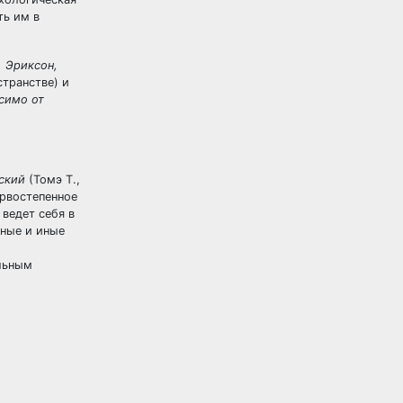
ть им в
. Эриксон,
странстве) и
симо от
еский
(Томэ Т.,
ервостепенное
ведет себя в
ьные и иные
альным