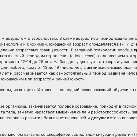
 возрастом и взрослостью. В схеме возрастной периодизации онто
изиологии и биохимии, юношеский возраст определяется как 17-21 
делении возрастных границ юности. В западной психологии вообще 
 называемый периодом взросления (adolescence), содержанием котор
аться от 12-14 до 25 лет. На Западе существует, а теперь и у нас п
для любого, кому от 13 до 19 (число лет, в английском языке оканч
18 лет и рассматривается как самостоятельный период развития челов
м юношеским или возрастом ранней юности.
 школы, из которых IX класс — последний, «завершающий обучение в 
ие организма, заканчивается половое созревание, приходит в гармо
ста тела, заметно нарастают мышечная сила и работоспособность, з
ане полового развития большинство юношей и
девушек
этого возрас
е во многом связаны со спецификой
социальной ситуации развития
(