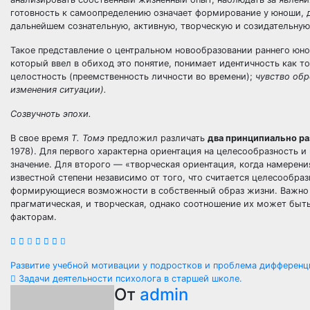
готовность к самоопределению означает формирование у юноши, д
дальнейшем сознательную, активную, творческую и созидательную
Такое представление о центральном новообразовании раннего юн
который ввел в обиход это понятие, понимает идентичность как т
целостность (преемственность личности во времени);
чувство обр
изменения ситуации).
Созвучноть эпохи.
В свое время
Т. Томэ
предложил различать
два принципиально ра
1978). Для первого характерна ориентация на целесообразность и
значение. Для второго — «творческая ориентация, когда намерени
известной степени независимо от того, что считается целесообр
формирующиеся возможности в собственный образ жизни.
Важно 
прагматическая, и творческая, однако соотношение их может бы
факторам.
Навигация
Развитие учебной мотивации у подростков и проблема дифферен
Задачи деятельности психолога в старшей школе.
по
От
admin