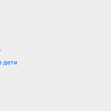
в
 дети
.