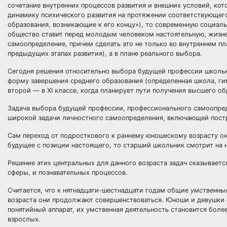
сочетание внутренних процессов развития и внешних условий, кот
динамику психического развития на протяжении соответствующего
образования, возникающие к его концу»), то современную социа
общество ставит перед молодым человеком настоятельную, жизне
самоопределение, причем сделать это не только во внутреннем пла
предыдущих этапах развития), а в плане реального выбора.
Сегодня решения относительно выбора будущей профессии школьни
форму завершения среднего образования (определенная школа, гим
второй — в XI классе, когда планирует пути получения высшего о
Задача выбора будущей профессии, профессионального самоопред
широкой задачи личностного самоопределения, включающей постр
Сам переход от подросткового к раннему юношескому возрасту он
будущее с позиции настоящего, то старший школьник смотрит на 
Решение этих центральных для данного возраста задач сказываетс
сферы, и познавательных процессов.
Считается, что к нятнадцати-шестнадцати годам общие
умственны
возраста они продолжают совершенствоваться. Юноши и девушки
понятийный аппарат, их умственная деятельность становится бол
взрослых.