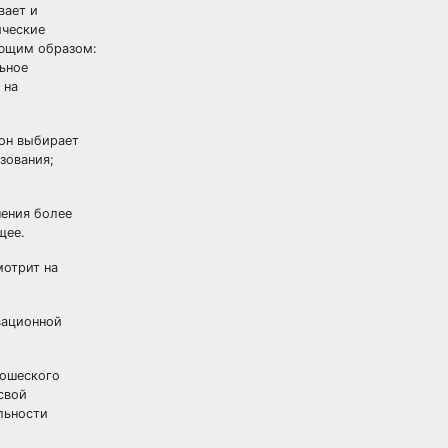
вает и
ические
ующим образом:
ьное
 на
 он выбирает
зования;
шения более
щее.
мотрит на
вационной
ношеского
свой
льности