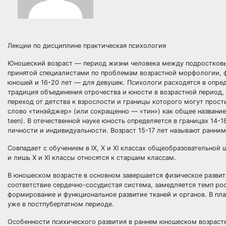
Лекции по дисциплине практическая психология
Юношеский возраст — период жизни человека между подростковым
принятой специалистами по проблемам возрастной морфологии, ф
юношей и 16-20 лет — для девушек. Психологи расходятся в опре
традиция объединения отрочества и юности в возрастной период,
переход от детства к взрослости и границы которого могут простир
слово «тинэйджер» (или сокращенно — «тин») как общее название 
teen). В отечественной науке юность определяется в границах 14-
личности и индивидуальности. Возраст 15-17 лет называют ранни
Совпадает с обучением в IX, X и XI классах общеобразовательной
и лишь X и XI классы относятся к старшим классам.
В юношеском возрасте в основном завершается физическое развит
соответствие сердечно-сосудистая система, замедляется темп ро
формирование и функциональное развитие тканей и органов. В пл
уже в постпубертатном периоде.
Особенности психического развития в раннем юношеском возраст