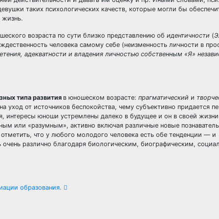
евушки таких психологических качеств, которые могли бы обеспечи
 жизнь.
ошеского возраста по сути близко представлению об
идентичности
(
Э
ождественность человека самому себе (неизменность личности в про
етения, адекватности и владения личностью собственным «Я» незави
зных типа развития
в юношеском возрасте:
прагматический
и
творч
 на уход от источников беспокойства, чему субъективно придается п
я, интересы юноши устремлены далеко в будущее и он в своей жизни 
азным или «разумным», активно включая различные новые познавател
отметить, что у любого молодого человека есть обе тенденции — и
ть очень различно благодаря биологическим, биографическим, соци
циации образования.