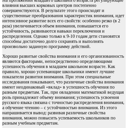
На протяжении младшего школьного возраста регулирующие
влияния высших корковых центров постепенно
совершенствуются. В результате этого происходят и
существенные преобразования характеристик внимания, идет
интенсивное развитие всех его свойств: особенно резко (в 2
раза) увеличивается объем внимания, повышается его
устойчивость, развиваются навыки переключения и
распределения. Однако только к 9-10 годам дети становятся
способны достаточно долго сохранять и выполнять
произвольно заданную программу действий.
Хорошо развитые свойства внимания и его организованность
являются факторами, непосредственно определяющими
успешность обучения в младшем школьном возрасте. Как
правило, хорошо успевающие школьники имеют лучшие
показатели развития внимания. При этом специальные
исследования показывают, что различные свойства внимания
имеют неодинаковый «вклад» в успешность обучения по
разным предметам. Так, при овладении математикой ведущая
роль принадлежит объему внимания; успешность усвоения
русского языка связана с точностью распределения внимания,
а обучение чтению – с устойчивостью внимания. Из этого
напрашивается вывод: развивая различные свойства
внимания, можно повысить успеваемость школьников по
разным учебным предметам.