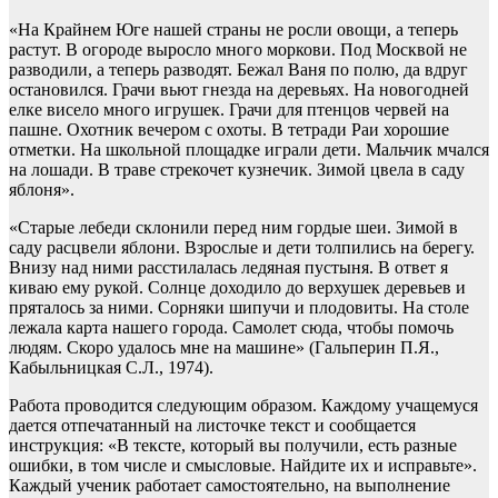
«На Крайнем Юге нашей страны не росли овощи, а теперь
растут. В огороде выросло много моркови. Под Москвой не
разводили, а теперь разводят. Бежал Ваня по полю, да вдруг
остановился. Грачи вьют гнезда на деревьях. На новогодней
елке висело много игрушек. Грачи для птенцов червей на
пашне. Охотник вечером с охоты. В тетради Раи хорошие
отметки. На школьной площадке играли дети. Мальчик мчался
на лошади. В траве стрекочет кузнечик. Зимой цвела в саду
яблоня».
«Старые лебеди склонили перед ним гордые шеи. Зимой в
саду расцвели яблони. Взрослые и дети толпились на берегу.
Внизу над ними расстилалась ледяная пустыня. В ответ я
киваю ему рукой. Солнце доходило до верхушек деревьев и
пряталось за ними. Сорняки шипучи и плодовиты. На столе
лежала карта нашего города. Самолет сюда, чтобы помочь
людям. Скоро удалось мне на машине» (Гальперин П.Я.,
Кабыльницкая С.Л., 1974).
Работа проводится следующим образом. Каждому учащемуся
дается отпечатанный на листочке текст и сообщается
инструкция: «В тексте, который вы получили, есть разные
ошибки, в том числе и смысловые. Найдите их и исправьте».
Каждый ученик работает самостоятельно, на выполнение