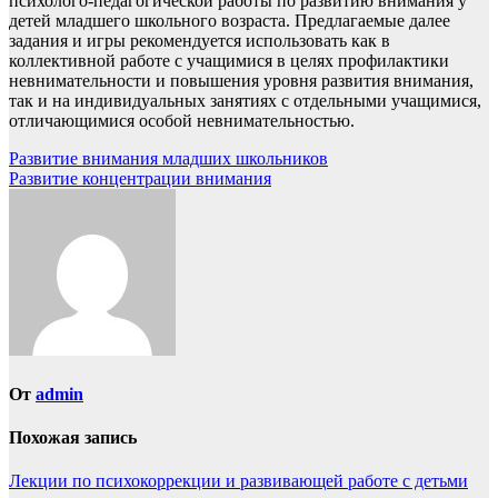
психолого-педагогической работы по развитию внимания у
детей младшего школьного возраста. Предлагаемые далее
задания и игры рекомендуется использовать как в
коллективной работе с учащимися в целях профилактики
невнимательности и повышения уровня развития внимания,
так и на индивидуальных занятиях с отдельными учащимися,
отличающимися особой невнимательностью.
Навигация
Развитие внимания младших школьников
Развитие концентрации внимания
по
записям
От
admin
Похожая запись
Лекции по психокоррекции и развивающей работе с детьми