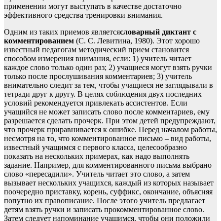
применении могут выступать в качестве достаточно
эффективного средства тренировки внимания.
Одним из таких приемов является
словарный диктант с
комментированием
(С. С. Левитина, 1980). Этот хорошо
известный педагогам методический прием становится
способом измерения внимания, если: 1) учитель читает
каждое слово только один раз; 2) учащиеся могут взять ручки
только после прослушивания комментариев; 3) учитель
внимательно следит за тем, чтобы учащиеся не заглядывали в
тетради друг к другу. В целях соблюдения двух последних
условий рекомендуется привлекать ассистентов. Если
учащийся не может записать слово после комментариев, ему
разрешается сделать прочерк. При этом детей предупреждают,
что прочерк приравнивается к ошибке. Перед началом работы,
несмотря на то, что комментированное письмо – вид работы,
известный учащимся с первого класса, целесообразно
показать на нескольких примерах, как надо выполнять
задание. Например, для комментированного письма выбрано
слово «пересадили». Учитель читает это слово, а затем
вызывает нескольких учащихся, каждый из которых называет
поочередно приставку, корень, суффикс, окончание, объясняя
попутно их правописание. После этого учитель предлагает
детям взять ручки и записать прокомментированное слово.
Затем следует напоминание учащимся, чтобы они положили