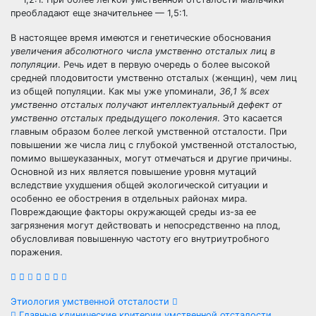
преобладают еще значительнее — 1,5:1.
В настоящее время имеются и генетические обоснования
увеличения абсолютного числа умственно отсталых лиц в
популяции
. Речь идет в первую очередь о более высокой
средней плодовитости умственно отсталых (женщин), чем лиц
из общей популяции. Как мы уже упоминали,
36,1 % всех
умственно отсталых получают интеллектуальный дефект от
умственно отсталых предыдущего поколения
. Это касается
главным образом более легкой умственной отсталости. При
повышении же числа лиц с глубокой умственной отсталостью,
помимо вышеуказанных, могут отмечаться и другие причины.
Основной из них является повышение уровня мутаций
вследствие ухудшения общей экологической ситуации и
особенно ее обострения в отдельных районах мира.
Повреждающие факторы окружающей среды из-за ее
загрязнения могут действовать и непосредственно на плод,
обусловливая повышенную частоту его внутриутробного
поражения.
Навигация
Этиология умственной отсталости
Главные клинические критерии умственной отсталости