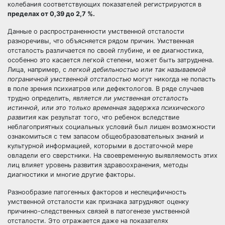
колебания соответствующих показателей регистрируются в
пределах от 0,39 до 2,7 %.
Данные о распространенности умственной отсталости
разноречивы, что объясняется рядом причин. Умственная
отсталость различается по своей глубине, и ее диагностика,
особенно это касается легкой степени, может быть затруднена.
Лица, например, с
легкой дебильностью или так называемой
пограничной умственной отсталостью
могут никогда не попасть
в поле зрения психиатров или дефектологов. В ряде случаев
трудно определить,
является ли умственная отсталость
истинной, или это только временная задержка психического
развития
как результат того, что ребенок вследствие
неблагоприятных социальных условий был лишен возможности
ознакомиться с тем запасом общеобразовательных знаний и
культурной информацией, которыми в достаточной мере
овладели его сверстники. На своевременную выявляемость этих
лиц влияет уровень развития здравоохранения, методы
диагностики и многие другие факторы.
Разнообразие патогенных факторов и неспецифичность
умственной отсталости как признака затрудняют оценку
причинно-следственных связей в патогенезе умственной
отсталости. Это отражается даже на показателях