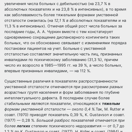
увеличения числа больных с дебильностью (на 23,7 % в
абсолютных показателях и на 23,8 % в интенсивных), в то время
как заболеваемость более тяжелыми формами умственной
отсталости снизилась (на
12,1 % в
абсолютных показателям и на
11,3 % в интенсивных). Отмечая общий рост числа больных за
последние годы, А. А. Чуркин вместе с тем констатирует
одновременно сокращение диспансерного контингента таких
больных, что он обоснованно связывает с изменениями порядка
постановки пациентов на учет. Больные с умственной
отсталостью составляют значительную часть лиц, признанных
инвалидами по психическому заболеванию (31,3 %), причем
число их возросло в 1985—1995 гг. на 39 %, а число больных,
впервые признанных инвалидами, — на 112 %.
Существенные различия в показателях распространенности
умственной отсталости отмечаются при рассмотрении
разных
возрастных групп
населения и форм заболевания по глубине
интеллектуального дефекта. В последнем случае более
стабильными являются показатели
, относящиеся к
тяжелым
формам умственной отсталости — около 0,4 %.
Так, M. Rutter и
соавт. (1970) приводят показатель 0,39 %, K. Gustavson и соавт.
(1977) — 0,28 %.
Большой разброс показателей отмечается при
более
легких
степенях
психического недоразвития — от 0,7 до
1,2 % по K. Gustavson и соавт. (1977), H. Koller и соавт. (1984) и