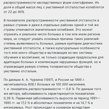
распространенности наследственных форм олигофрении
.
Их
доля в общей массе лиц с умственной отсталостью колеблется
от 22 до 90%.
В показателях распространенности умственной отсталости в
разных странах и даже в отдельных районах одной и той же
страны
отмечаются значительные колебания.
Это может
отражать и реальное число больных в том или ином регионе
мира, но следует указать основные причины таких различий:
степень выявляемость больных, разные критерии диагностики
умственной отсталости, а также культуральные особенности
того или иного общества и вытекающие из них системы
обучения и воспитания, не только создающие предпосылки для
адаптации больных и компенсации нарушенных функций, но и
отражающие разную степень толерантности общества к
умственно отсталым.
По данным А. А. Чуркина (1997),
в России на 1995 г.
насчитывалось 608,1 больных на 100 000 населения,
т. е. показатель распространенности — 0,6 %.
По данным того
же автора, заболеваемость характеризуется показателем
0,39 %. Первичная заболеваемость выросла за период 1991—
1995 гг. на 17,2 % в абсолютных показателях и на 14,7 % в
интенсивных. Рост происходил в основном вследствие