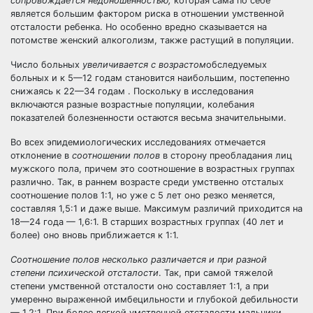
сопровождается недоношенностью,
которая сама по себе
является большим фактором риска в отношении умственной
отсталости ребенка. Но особенно вредно сказывается на
потомстве женский алкоголизм, также растущий в популяции.
Число больных
увеличивается с возрастом
обследуемых
больных и к 5—12 годам становится наибольшим, постепенно
снижаясь к 22—34 годам . Поскольку в исследования
включаются разные возрастные популяции, колебания
показателей болезненности остаются весьма значительными.
Во всех эпидемиологических исследованиях отмечается
отклонение в
соотношении полов
в сторону преобладания лиц
мужского пола, причем это соотношение в возрастных группах
различно. Так, в раннем возрасте среди умственно отсталых
соотношение полов 1:1, но уже с 5 лет оно резко меняется,
составляя 1,5:1 и даже выше. Максимум различий приходится на
18—24 года — 1,6:1. В старших возрастных группах (40 лет и
более) оно вновь приближается к 1:1.
Соотношение полов несколько различается и при разной
степени психической отсталости
. Так, при самой тяжелой
степени умственной отсталости оно составляет 1:1, а при
умеренно выраженной имбецильности и глубокой дебильности
— 1,2:1. При более легкой умственной отсталости мальчики