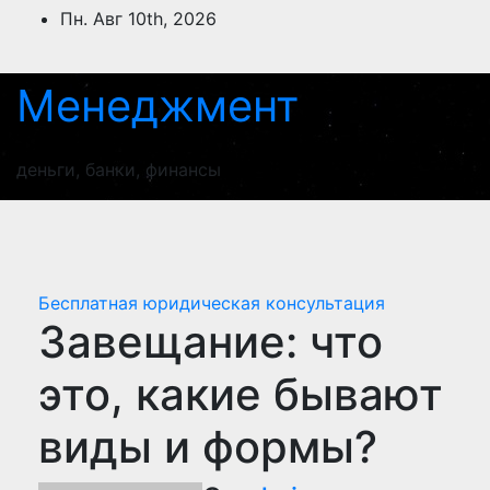
Перейти
Пн. Авг 10th, 2026
к
содержимому
Менеджмент
деньги, банки, финансы
Бесплатная юридическая консультация
Завещание: что
это, какие бывают
виды и формы?