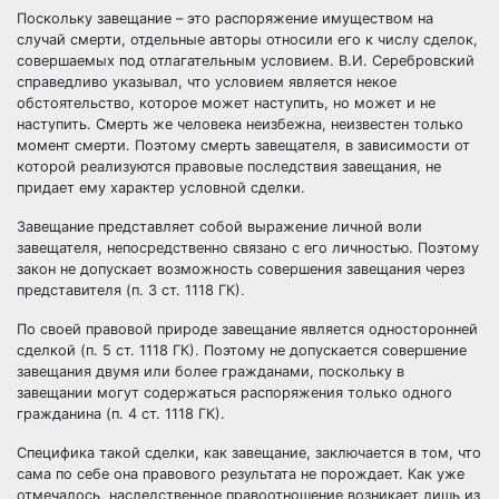
Поскольку завещание – это распоряжение имуществом на
случай смерти, отдельные
авторы
относили его к числу
сделок
,
совершаемых под отлагательным условием. В.И. Серебровский
справедливо указывал, что условием является некое
обстоятельство, которое может наступить, но может и не
наступить. Смерть же
человека
неизбежна, неизвестен только
момент смерти. Поэтому смерть завещателя, в зависимости от
которой реализуются правовые последствия завещания, не
придает ему характер условной сделки.
Завещание представляет собой выражение личной воли
завещателя, непосредственно связано с его
личностью
. Поэтому
закон не допускает возможность совершения завещания через
представителя (п. 3 ст. 1118 ГК).
По своей правовой природе завещание является односторонней
сделкой (п. 5 ст. 1118 ГК). Поэтому не допускается совершение
завещания двумя или более гражданами, поскольку в
завещании могут содержаться распоряжения только одного
гражданина (п. 4 ст. 1118 ГК).
Специфика такой сделки, как завещание, заключается в том, что
сама по себе она правового результата не порождает. Как уже
отмечалось, наследственное
правоотношение
возникает лишь из