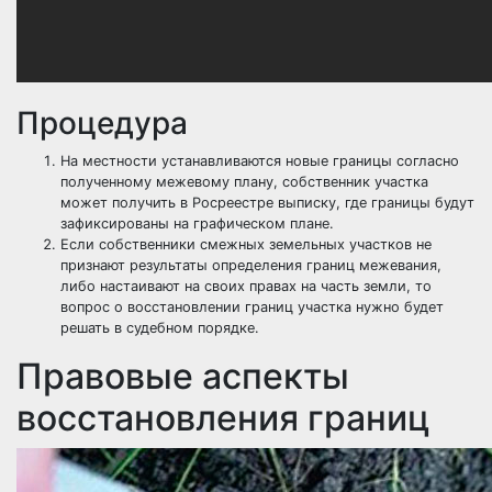
Процедура
На местности устанавливаются новые границы согласно
полученному межевому плану, собственник участка
может получить в Росреестре выписку, где границы будут
зафиксированы на графическом плане.
Если собственники смежных земельных участков не
признают результаты определения границ межевания,
либо настаивают на своих правах на часть земли, то
вопрос о восстановлении границ участка нужно будет
решать в судебном порядке.
Правовые аспекты
восстановления границ