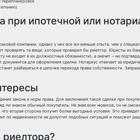
й перепланировки
желанию)
а при ипотечной или нотари
аховой компании, однако у них все же меньше опыта, чем у специал
ет проверять те вещи, которые проверил бы риелтор. Юристы из бан
ту не входит в их должностные обязанности), а значит ‒ не подтверд
т документов для оформления сделки. Нотариус отвечает за юридич
 станет разбираться в цепочке перехода права собственности. Запраш
нтересы
дение закона и норм права. Для заключения такой сделки при покупк
д ли знаком обычный покупатель. Не зная всех нюансов, он не смож
, что вторая сторона получит более выгодные условия. Это приведе
 Агент по недвижимости не допустит подобных ситуаций и поможет ре
 риелтора?