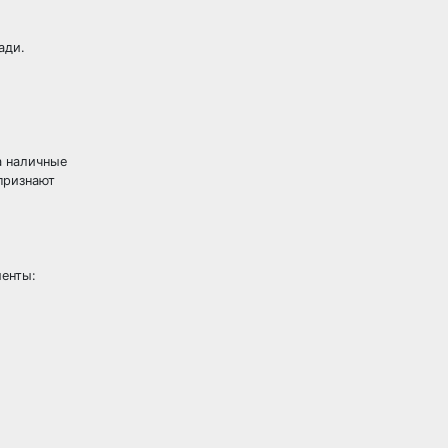
ади.
а наличные
признают
менты: