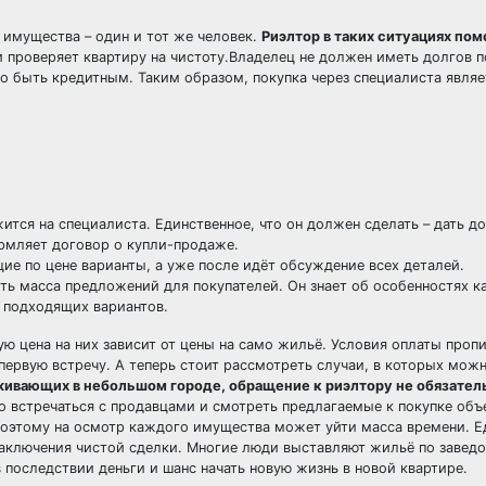
ь имущества – один и тот же человек.
Риэлтор в таких ситуациях пом
и проверяет квартиру на чистоту.Владелец не должен иметь долгов п
 быть кредитным. Таким образом, покупка через специалиста являе
ится на специалиста. Единственное, что он должен сделать – дать д
рмляет договор о купли-продаже.
щие по цене варианты, а уже после идёт обсуждение всех деталей.
сть масса предложений для покупателей. Он знает об особенностях к
о подходящих вариантов.
тую цена на них зависит от цены на само жильё. Условия оплаты проп
первую встречу. А теперь стоит рассмотреть случаи, в которых мож
живающих в небольшом городе, обращение к риэлтору не обязате
о встречаться с продавцами и смотреть предлагаемые к покупке объ
оэтому на осмотр каждого имущества может уйти масса времени. 
 заключения чистой сделки. Многие люди выставляют жильё по завед
в последствии деньги и шанс начать новую жизнь в новой квартире.