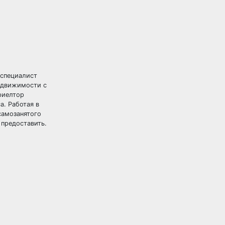
 специалист
недвижимости с
риелтор
а. Работая в
самозанятого
 предоставить.