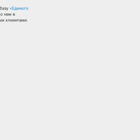
 базу
«Единого
 о нем в
ми клиентами.