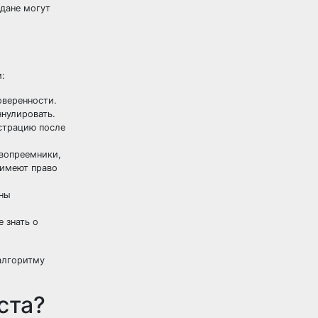
дане могут
:
оверенности.
ннулировать.
страцию после
авопреемники,
 имеют право
жны
 знать о
алгоритму
ста?