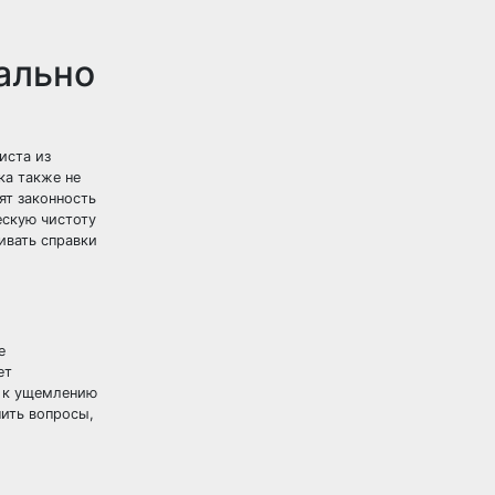
ально
иста из
ка также не
ят законность
ескую чистоту
ивать справки
е
ет
т к ущемлению
шить вопросы,