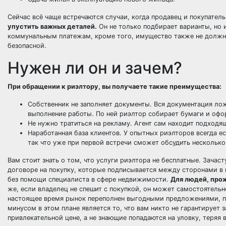
Сейчас всё чаще встречаются случаи, когда продавец и покупател
упустить важных деталей.
Он не только подбирает варианты, но 
коммунальным платежам, кроме того, имущество также не должно
безопасной.
Нужен ли он и зачем?
При обращении к риэлтору, вы получаете такие преимущества:
Собственник не заполняет документы. Вся документация лож
выполнение работы. По ней риэлтор собирает бумаги и офо
Не нужно тратиться на рекламу. Агент сам находит подходя
Наработанная база клиентов. У опытных риэлторов всегда е
так что уже при первой встречи сможет обсудить нескольк
Вам стоит знать о том, что услуги риэлтора не бесплатные. Зачас
договоре на покупку, которые подписывается между сторонами в 
без помощи специалиста в сфере недвижимости.
Для людей, про
же, если владелец не спешит с покупкой, он может самостоятельн
настоящее время рынок переполнен выгодными предложениями, п
минусом в этом плане является то, что вам никто не гарантирует
привлекательной цене, а не знающие попадаются на уловку, теряя 