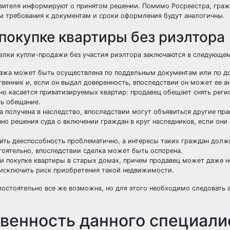
аявителя информируют о принятом решении. Помимо Росреестра, граж
м требования к документам и сроки оформления будут аналогичны.
покупке квартиры без риэлтора
елки купли-продажи без участия риэлтора заключаются в следующем
дажа может быть осуществлена по поддельным документам или по д
твенник и, если он выдал доверенность, впоследствии он может ее а
о касается приватизируемых квартир: продавец обещает снять реги
ть обещание.
а получена в наследство, впоследствии могут объявиться другие пр
чно решения суда о включении граждан в круг наследников, если они
ть дееспособность проблематично, а интересы таких граждан дол
оятельно, впоследствии сделка может быть оспорена.
ри покупке квартиры в старых домах, причем продавец может даже не
исключить риск приобретения такой недвижимости.
остоятельно все же возможна, но для этого необходимо следовать 
твенность данного специали