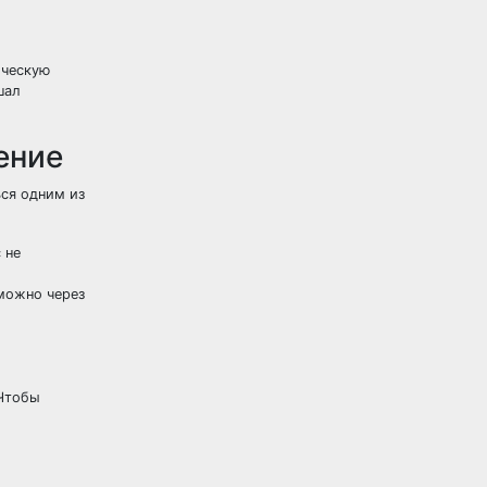
ическую
шал
ение
ься одним из
 не
можно через
 Чтобы