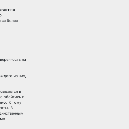
огает не
о
тся более
оверенность на
аждого из них,
исываются в
но обойтись и
льно.
К тому
екты. В
Единственным
омо