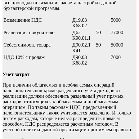
все проводки показаны из расчета настройки данной
бухгалтерской программы.
Возмещение НДС
Д19.03
5000
К68.02
Реализация покупателю
Д62
50
77000
К90.01.1
Себестоимость товара
Д90.02.1
50
50000
К41
НДС 10% с продаж
Д90.03
7000
К68.02
Учет затрат
При наличии облагаемых и необлагаемых операций
налогоплательщик кроме раздельного учета доходов от
реализации должен обеспечить раздельный учет прямых
расходов, относящихся к облагаемым и необлагаемым
операциям. По таким расходам НДС, предъявленный
налогоплательщику, также учитывается раздельно. И только
по тем расходам, которые нельзя распределить прямым
способом, НДС распределяется расчетным методом. В
учетной политике данной организации принимаем правило: