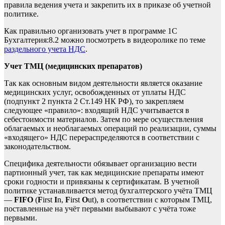
правила ведения учета и закрепить их в приказе об учетной
политике.
Как правильно организовать учет в программе 1С
Бухгалтерия:8.2 можно посмотреть в видеоролике по теме
раздельного учета НДС
.
Учет ТМЦ (медицинских препаратов)
Так как основным видом деятельности является оказание
медицинских услуг, освобожденных от уплаты НДС
(подпункт 2 пункта 2 Ст.149 НК РФ), то закрепляем
следующее «правило»: входящий НДС учитывается в
себестоимости материалов. Затем по мере осуществления
облагаемых и необлагаемых операций по реализации, суммы
«входящего» НДС перераспределяются в соответствии с
законодательством.
Специфика деятельности обязывает организацию вести
партионный учет, так как медицинские препараты имеют
сроки годности и привязаны к сертификатам. В учетной
политике устанавливается метод бухгалтерского учёта ТМЦ
—
FIFO
(
F
irst
I
n,
F
irst
O
ut), в соответствии с которым ТМЦ,
поставленные на учёт первыми выбывают с учёта тоже
первыми.