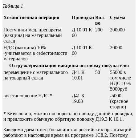
Таблица 1
Хозяйственная операция
Проводки
Кол-
Сумма
во
Поступили мед. препараты
Д 10.01 К
200
200000
(вакцина) на материальный
60
склад
НДС (вакцина) 10%
Д 10.01 К
20000
-учитывается в себестоимости
60
материалов
Отгрузка/реализация вакцины
оптовому покупателю
перемещение с материального
Д41 К
50
55000 в
на товарный склад
10.01
том числе
НДС 10%
5000руб
восстановление НДС
*
Д41 К
-5000
19.03
(красное
сторно)
*
Безусловно, можно поспорить по поводу данной проводки,
и предложить обычную обратную поводку Д19.3 К 10.1 .
Заведомо даем ответ: большинство российских организаций
работают в настоящее время на программе 1С8.2. Поэтому