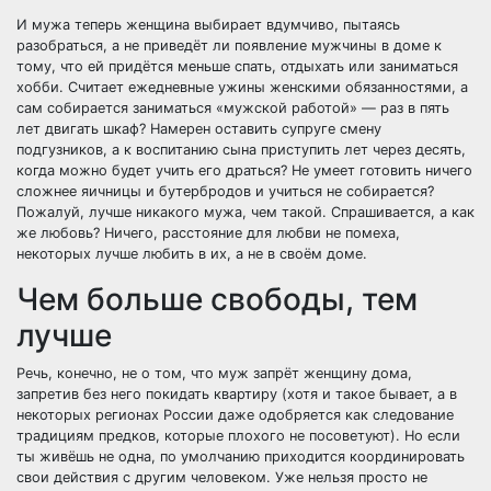
И мужа теперь женщина выбирает вдумчиво, пытаясь
разобраться, а не приведёт ли появление мужчины в доме к
тому, что ей придётся меньше спать, отдыхать или заниматься
хобби. Считает ежедневные ужины женскими обязанностями, а
сам собирается заниматься «мужской работой» — раз в пять
лет двигать шкаф? Намерен оставить супруге смену
подгузников, а к воспитанию сына приступить лет через десять,
когда можно будет учить его драться? Не умеет готовить ничего
сложнее яичницы и бутербродов и учиться не собирается?
Пожалуй, лучше никакого мужа, чем такой. Спрашивается, а как
же любовь? Ничего, расстояние для любви не помеха,
некоторых лучше любить в их, а не в своём доме.
Чем больше свободы, тем
лучше
Речь, конечно, не о том, что муж запрёт женщину дома,
запретив без него покидать квартиру (хотя и такое бывает, а в
некоторых регионах России даже одобряется как следование
традициям предков, которые плохого не посоветуют). Но если
ты живёшь не одна, по умолчанию приходится координировать
свои действия с другим человеком. Уже нельзя просто не