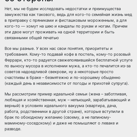
Нет, мы не будем исследовать недостатки и преимущества
замужества как такового, ведь для кого-то семейная жизнь мед
в приправку с пряниками и фисташковым мороженным, а для
кого-то — хомут на шею и кандалы по рукам и ногам. Причем
эти двое могут проживать на одной территории и быть
связанными общей печатью
Все мы разные. У всех нас свои понятия, приоритеты и
требования. Кому-то подавай кофе в постель, кому-то розовый
Феррари, кто-то радуется свежепоявившейся бесплатной услуге
по выносу мусора в исполнении мужа, а кто-то печалится из-за
советов надоедливой свекрови, ну а некоторые просто
счастливы в браке – безмятежно и по-хорошему обыденно
(каждый день в независимости от погоды и прихотей супруга).
Мы рассмотрим пример идеальной семьи (жена – заботливая,
любящая и хозяйственная, муж – непьющий, зарабатывающий и
верный) в условиях идеального вакуума (квартира, дача,
работа, родственники в другой стране), которые вступили в
брак по обоюдному желанию (своему, а не папиному-
маминому-соседскому) и даже не помышляют о леваке и
разводе.