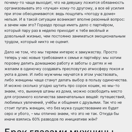
почему-то чаще выходит, что на девушку ложится обязанность
организовывать это «лучше» кому-то другому, а все её усилия
при этом обесцениваются: ведь пощупать «погоду в доме»
нельзя. И в такой ситуации возникает вполне резонный вопрос:
а зачем нам это? Гораздо проще иметь дело с партнёром,
который пару раз в неделю приходит к тебе весёлый и
довольный жизнью, чем постоянно заниматься эмоциональным
трудом, который никто не оценит.
Дело не том, что мы теряем интерес к замужеству. Просто
теперь у нас новые требования к семье и партнёру: мы хотим
поровну делить домашнюю работу и заботы о детях и не
желаем в одиночку создавать пресловутую атмосферу покоя и
уюта в доме. И либо мужчины научатся в этом участвовать,
либо женщины чаще станут делать выбор в пользу одиночества.
И можно сколько угодно шутить про сорок кошек, но мы-то
знаем, что, выкинув штаны из дома, можно освободить место
для огромного количества замечательных вещей: путешествий,
любимых увлечений, учёбы и общения с друзьями. Так что не
стоит пугать женщин, что без мужа существование их будет
серо и убого, – мы отлично знаем, что это не так. Откуда бы
иначе взялись 60% разводов по инициативе жён?