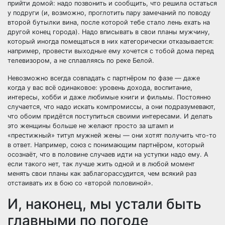
прийти домой: надо позвонить и сообщить, что решила остаться
у подруги (и, возможно, проглотить пару замечаний по поводу
второй бутылки вина, после которой тебе стало лень ехать на
другой конец города). Надо вписывать в свои планы мужчину,
который иногда помещаться в них категорически отказывается:
например, провести выходные ему хочется с тобой дома перед
телевизором, а не сплавляясь по реке Белой.
Невозможно всегда совпадать с партнёром по фазе — даже
когда у вас всё одинаковое: уровень дохода, воспитание,
интересы, хобби и даже любимые книги и фильмы. Постоянно
случается, что надо искать компромиссы, а они подразумевают,
что обоим придётся поступиться своими интересами. И делать
это женщины больше не желают просто за штамп и
«престижный» титул мужней жены — они хотят получить что-то
в ответ. Например, союз с понимающим партнёром, который
осознаёт, что в половине случаев идти на уступки надо ему. А
если такого нет, так лучше жить одной и в любой момент
менять свои планы как заблагорассудится, чем всякий раз
отстаивать их в бою со «второй половиной».
И, наконец, мы устали быть
главными по погоде