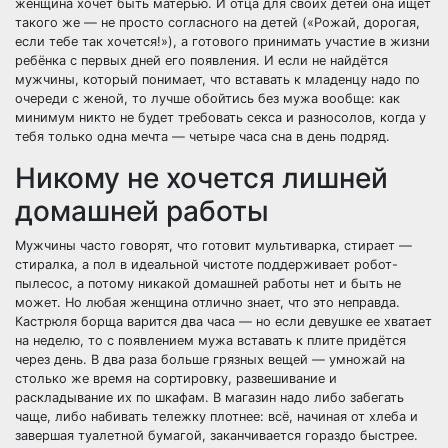
женщина хочет быть матерью. И отца для своих детей она ищет
такого же — не просто согласного на детей («Рожай, дорогая,
если тебе так хочется!»), а готового принимать участие в жизни
ребёнка с первых дней его появления. И если не найдётся
мужчины, который понимает, что вставать к младенцу надо по
очереди с женой, то лучше обойтись без мужа вообще: как
минимум никто не будет требовать секса и разносолов, когда у
тебя только одна мечта — четыре часа сна в день подряд.
Никому не хочется лишней
домашней работы
Мужчины часто говорят, что готовит мультиварка, стирает —
стиралка, а пол в идеальной чистоте поддерживает робот-
пылесос, а потому никакой домашней работы нет и быть не
может. Но любая женщина отлично знает, что это неправда.
Кастрюля борща варится два часа — но если девушке ее хватает
на неделю, то с появлением мужа вставать к плите придётся
через день. В два раза больше грязных вещей — умножай на
столько же время на сортировку, развешивание и
раскладывание их по шкафам. В магазин надо либо забегать
чаще, либо набивать тележку плотнее: всё, начиная от хлеба и
завершая туалетной бумагой, заканчивается гораздо быстрее.