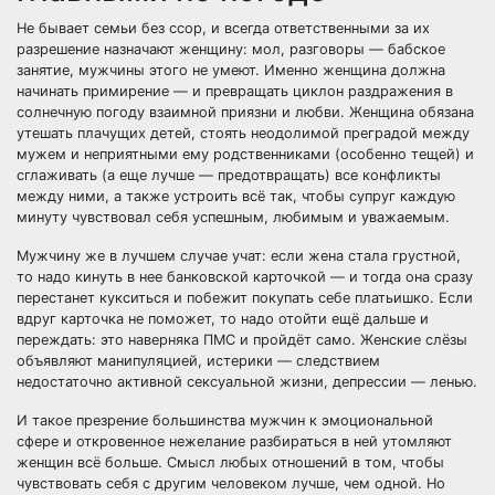
Не бывает семьи без ссор, и всегда ответственными за их
разрешение назначают женщину: мол, разговоры — бабское
занятие, мужчины этого не умеют. Именно женщина должна
начинать примирение — и превращать циклон раздражения в
солнечную погоду взаимной приязни и любви. Женщина обязана
утешать плачущих детей, стоять неодолимой преградой между
мужем и неприятными ему родственниками (особенно тещей) и
сглаживать (а еще лучше — предотвращать) все конфликты
между ними, а также устроить всё так, чтобы супруг каждую
минуту чувствовал себя успешным, любимым и уважаемым.
Мужчину же в лучшем случае учат: если жена стала грустной,
то надо кинуть в нее банковской карточкой — и тогда она сразу
перестанет кукситься и побежит покупать себе платьишко. Если
вдруг карточка не поможет, то надо отойти ещё дальше и
переждать: это наверняка ПМС и пройдёт само. Женские слёзы
объявляют манипуляцией, истерики — следствием
недостаточно активной сексуальной жизни, депрессии — ленью.
И такое презрение большинства мужчин к эмоциональной
сфере и откровенное нежелание разбираться в ней утомляют
женщин всё больше. Смысл любых отношений в том, чтобы
чувствовать себя с другим человеком лучше, чем одной. Но