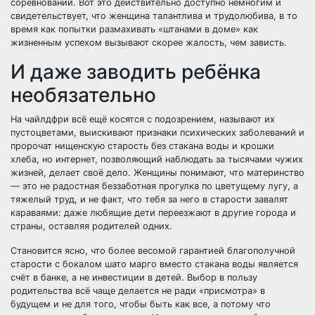
соревнований. Вот это действительно доступно немногим и
свидетельствует, что женщина талантлива и трудолюбива, в то
время как попытки размахивать «штанами в доме» как
жизненным успехом вызывают скорее жалость, чем зависть.
И даже заводить ребёнка
необязательно
На чайлдфри всё ещё косятся с подозрением, называют их
пустоцветами, выискивают признаки психических заболеваний и
пророчат нищенскую старость без стакана воды и крошки
хлеба, но интернет, позволяющий наблюдать за тысячами чужих
жизней, делает своё дело. Женщины понимают, что материнство
— это не радостная беззаботная прогулка по цветущему лугу, а
тяжелый труд, и не факт, что тебя за него в старости завалят
караваями: даже любящие дети переезжают в другие города и
страны, оставляя родителей одних.
Становится ясно, что более весомой гарантией благополучной
старости с бокалом шато марго вместо стакана воды является
счёт в банке, а не инвестиции в детей. Выбор в пользу
родительства всё чаще делается не ради «присмотра» в
будущем и не для того, чтобы быть как все, а потому что