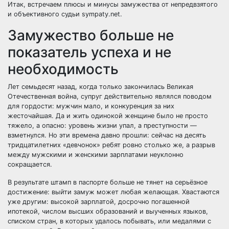
Итак, встречаем плюсы и минусы замужества от непредвзятого
и объективного судьи
sympaty.net
.
Замужество больше не
показатель успеха и не
необходимость
Лет семьдесят назад, когда только закончилась Великая
Отечественная война, супруг действительно являлся поводом
для гордости: мужчин мало, и конкуренция за них
жесточайшая. Да и жить одинокой женщине было не просто
тяжело, а опасно: уровень жизни упал, а преступности —
взметнулся. Но эти времена давно прошли: сейчас на десять
тридцатилетних «девчонок» ребят ровно столько же, а разрыв
между мужскими и женскими зарплатами неуклонно
сокращается.
В результате штамп в паспорте больше не тянет на серьёзное
достижение: выйти замуж может любая желающая. Хвастаются
уже другим: высокой зарплатой, досрочно погашенной
ипотекой, числом высших образований и выученных языков,
списком стран, в которых удалось побывать, или медалями с