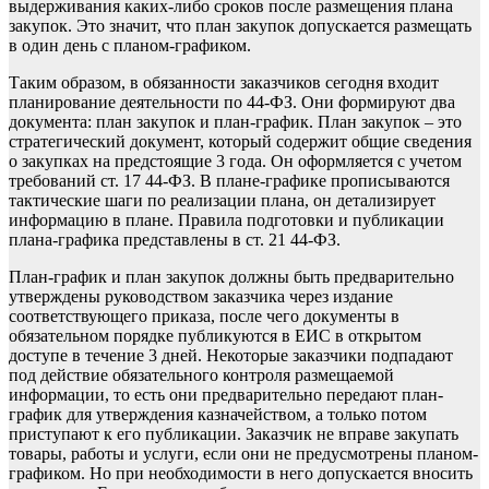
выдерживания каких-либо сроков после размещения плана
закупок. Это значит, что план закупок допускается размещать
в один день с планом-графиком.
Таким образом, в обязанности заказчиков сегодня входит
планирование деятельности по 44-ФЗ. Они формируют два
документа: план закупок и план-график. План закупок – это
стратегический документ, который содержит общие сведения
о закупках на предстоящие 3 года. Он оформляется с учетом
требований ст. 17 44-ФЗ. В плане-графике прописываются
тактические шаги по реализации плана, он детализирует
информацию в плане. Правила подготовки и публикации
плана-графика представлены в ст. 21 44-ФЗ.
План-график и план закупок должны быть предварительно
утверждены руководством заказчика через издание
соответствующего приказа, после чего документы в
обязательном порядке публикуются в ЕИС в открытом
доступе в течение 3 дней. Некоторые заказчики подпадают
под действие обязательного контроля размещаемой
информации, то есть они предварительно передают план-
график для утверждения казначейством, а только потом
приступают к его публикации. Заказчик не вправе закупать
товары, работы и услуги, если они не предусмотрены планом-
графиком. Но при необходимости в него допускается вносить