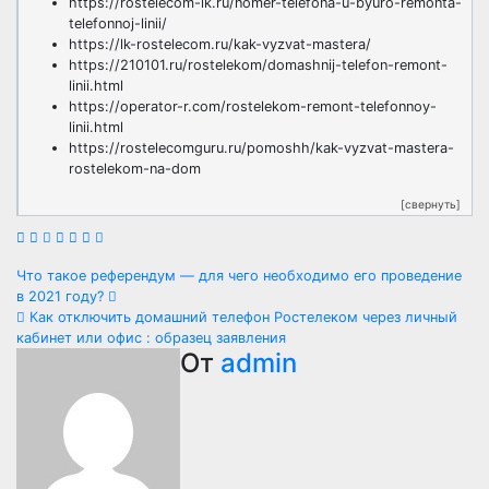
https://rostelecom-lk.ru/nomer-telefona-u-byuro-remonta-
telefonnoj-linii/
https://lk-rostelecom.ru/kak-vyzvat-mastera/
https://210101.ru/rostelekom/domashnij-telefon-remont-
linii.html
https://operator-r.com/rostelekom-remont-telefonnoy-
linii.html
https://rostelecomguru.ru/pomoshh/kak-vyzvat-mastera-
rostelekom-na-dom
[свернуть]
Навигация
Что такое референдум — для чего необходимо его проведение
в 2021 году?
по
Как отключить домашний телефон Ростелеком через личный
кабинет или офис : образец заявления
записям
От
admin