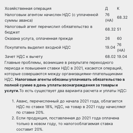
Хозяйственная операция
Д
К
Налоговым агентом начислен НДС (с уплаченной
76
68.32
суммы аванса)
(НА)
Налоговый агент перечислил обязательство в
68.32
51
бюджет
Оказана услуга, оплаченная прежде
26
60
76
Покупатель выделил входной НДС
19.04
(НА)
Зачет НДС к вычету
68.02
19.04
Главные проблемы, возникшие в результате переходного
периода и повышения ставки НДС в 2021, касаются операций,
которые совершаются между организациями-плательщиками
НДС.
Налоговые агенты обязаны уплачивать обязательство в
полной сумме в день уплаты вознаграждения за товары и
услуги.
То есть существует два варианта расчета и уплаты НДС:
Аванс, перечисленный до начала 2021 года, облагается
НДС по ставке 18%, НДС, на товар в 2021 году начисляют
по ставке 20%.
Если продукция, поставленная до 2021 года оплачена
только в новом году, то налогооблагаемая ставка
составит 20%.