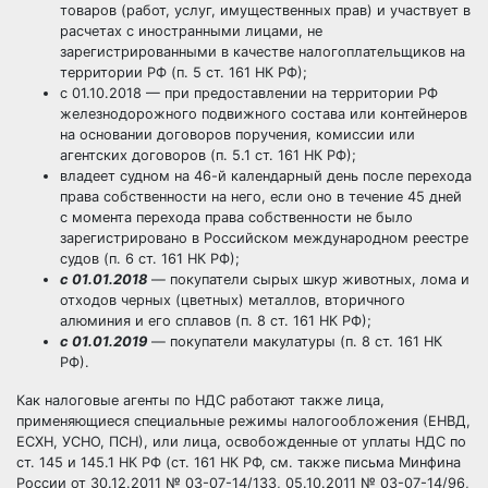
товаров (работ, услуг, имущественных прав) и участвует в
расчетах с иностранными лицами, не
зарегистрированными в качестве налогоплательщиков на
территории РФ (п. 5 ст. 161 НК РФ);
с 01.10.2018 — при предоставлении на территории РФ
железнодорожного подвижного состава или контейнеров
на основании договоров поручения, комиссии или
агентских договоров (п. 5.1 ст. 161 НК РФ);
владеет судном на 46-й календарный день после перехода
права собственности на него, если оно в течение 45 дней
с момента перехода права собственности не было
зарегистрировано в Российском международном реестре
судов (п. 6 ст. 161 НК РФ);
с 01.01.2018
— покупатели сырых шкур животных, лома и
отходов черных (цветных) металлов, вторичного
алюминия и его сплавов (п. 8 ст. 161 НК РФ);
с 01.01.2019
— покупатели макулатуры (п. 8 ст. 161 НК
РФ).
Как налоговые агенты по НДС работают также лица,
применяющиеся специальные режимы налогообложения (ЕНВД,
ЕСХН, УСНО, ПСН), или лица, освобожденные от уплаты НДС по
ст. 145 и 145.1 НК РФ (ст. 161 НК РФ, см. также письма Минфина
России от 30.12.2011 № 03-07-14/133, 05.10.2011 № 03-07-14/96,