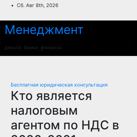
Перейти
Сб. Авг 8th, 2026
к
содержимому
Менеджмент
деньги, банки, финансы
Бесплатная юридическая консультация
Кто является
налоговым
агентом по НДС в