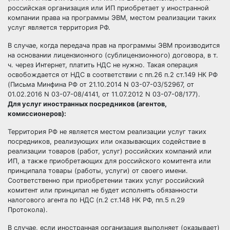
российская организация или ИП приобретает у иностранной
компании права на программы ЭВМ, местом реализации таких
услуг является территория РФ.
В случае, когда передача прав на программы ЭВМ производится
на основании лицензионного (сублицензионного) договора, в т.
ч. через Интернет, платить НДС не нужно. Такая операция
освобождается от НДС в соответствии с пп.26 п.2 ст.149 НК РФ
(Письма Минфина РФ от 21.10.2014 N 03-07-03/52967, от
01.02.2016 N 03-07-08/4141, от 11.07.2012 N 03-07-08/177).
Для услуг иностранных посредников (агентов,
комиссионеров):
Территория РФ не является местом реализации услуг таких
посредников, реализующих или оказывающих содействие в
реализации товаров (работ, услуг) российских компаний или
ИП, а также приобретающих для российского комитента или
принципала товары (работы, услуги) от своего имени.
Соответственно при приобретении таких услуг российский
комитент или принципал не будет исполнять обязанности
налогового агента по НДС (п.2 ст.148 НК РФ, пп.5 п.29
Протокола).
В случае, если иностранная организация выполняет (оказывает)