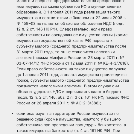
малого и среднего предпринимательства арендованного
ими имущества казны субъектов РФ и муниципальных
образований. С 1 апреля 2011 года реализация такого
имущества в соответствии с Законом от 22 июля 2008 г.
№ 159-ФЗ не является объектом обложения НДС (подп.
12 п. 2 ст. 146 НК РФ). Следовательно, если право
собственности на арендованное имущество казны (кроме
имущества государственной казны РФ) перешло к
субъекту малого (среднего) предпринимательства после
31 марта 2011 года, то он не становится налоговым
агентом (письма Минфина России от 23 марта 2011 г. №
03-07-14/17, ФНС России от 12 мая 2011 г. № КЕ-4-3/7618).
Если право собственности на такое имущество получено
до 1 апреля 2011 года, а оплата имущества производится
позже, субъекты малого (среднего) предпринимательства
признаются налоговыми агентами. В этом случае они
обязаны удержать НДС и перечислить налог в бюджет
(подп. 12 п. 2 ст. 146, абз. 2 п. 3 ст. 161 НК РФ, письмо ФНС
России от 26 апреля 2011 г. № АС-2-3/388);
если реализует на территории России имущество по
решению суда (кроме имущества, изъятого у бывшего
собственника при проведении процедуры банкротства, а
также имущества банкротов) (п. 4 ст. 161 НК РФ). При