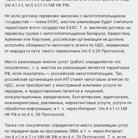
(пп.4.1 п.1, пп.5 п.1.1 ст.148 НК РФ).
Но если договор перевозки заключен с налогоплательщиком
государства — члена ЕАЭС, местом реализации будет считаться
территория этого государства ЕАЭС. Т. е. заключая договор на
перевозку грузов с налогоплательщиком Беларуси, Казахстана,
Армении или Киргизии, российская организация не должна
исполнять обязанности налогового агента по НДС, независимо
от маршрута пути такого перевозчика (пп.5 п.29 Протокола).
Место реализации многих услуг (работ) определяется «по
покупателю», т. е. местом их реализации является территория
РФ, если покупатель — российский налогоплательщик. Так,
российская организация или ИП станет налоговым агентом по
НДС, если приобретает у иностранной компании услуги по
передаче, и предоставлению патентов и лицензий,
консультационные, юридические, бухгалтерские, аудиторские,
инжиниринговые, рекламные, маркетинговые услуги, услуги по
обработке информации, в т. ч. через Интернет. (пп.4 п.1 ст.148
НК РФ и пп.4 п. 29 Протокола).
Также «по покупателю» определяется место реализации услуг
по передаче прав на программы ЭВМ, в т. ч. через Интернет
(пп.4 п.1 и п.2 ст.148 НК РФ и пп.4 п. 29 Протокола). Т. е. если