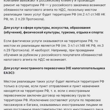
компании выезжают к российскому клиенту и производят
ремонт на территории РФ — у российского заказчика возникают
обязанности налогового агента по НДС, поскольку местом
реализации таких услуг будет территория РФ (пп.2 п.1 ст.148 НК
РФ, пп. 2 п.29 Протокола).
Для услуг в сфере культуры, искусства, образования
(обучения), физической культуры, туризма, отдыха и спорта:
Если фактически услуги оказываются на территории РФ, то
местом их реализации является РФ (пп. 3 п.1 ст.148 НК РФ, пп.3
п.29 Протокола). И наоборот. Например, при проведении
обучения за рубежом у российского покупателя обязанностей
налогового агента по НДС не возникает.
Для услуг иностранного перевозчика (НЕ налогоплательщика
ЕАЭС):
Местом реализации таких услуг будет являться территория РФ
только в случае, если пункт отправления и пункт назначения
находятся на территории РФ, т. е. если с иностранным
перевозчиком заключен договор на перевозку груза по
территории РФ. Исключение составляют услуги по перевозке
пассажиров и багажа, оказываемых иностранными лицами не
через постоянное представительство этого иностранного лица