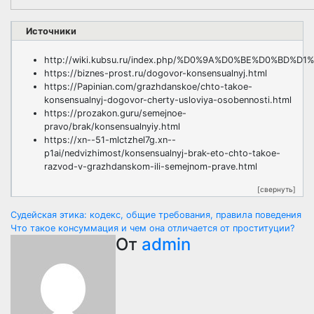
Источники
http://wiki.kubsu.ru/index.php/%D0%9A%D0%BE%D0
https://biznes-prost.ru/dogovor-konsensualnyj.html
https://Papinian.com/grazhdanskoe/chto-takoe-
konsensualnyj-dogovor-cherty-usloviya-osobennosti.html
https://prozakon.guru/semejnoe-
pravo/brak/konsensualnyiy.html
https://xn--51-mlctzhel7g.xn--
p1ai/nedvizhimost/konsensualnyj-brak-eto-chto-takoe-
razvod-v-grazhdanskom-ili-semejnom-prave.html
[свернуть]
Навигация
Судейская этика: кодекс, общие требования, правила поведения
Что такое консуммация и чем она отличается от проституции?
по
От
admin
записям