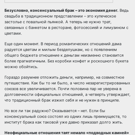
Безусловно, консенсуальный брак – это экономия
денег
.
Ведь
свадьба в традиционном представлении – это купеческое
застолье с повальной пьянкой. А теперь не нужно трат,
связанных с банкетом в ресторане, фотосессией и лимузином с
цветами.
Еще один момент. В период романтических отношений дама
радуется цветам и милым безделушкам, но с появлением
общего бюджета отношение к деньгам неизменно становится
более прагматичным. Без коробки конфет и роскошного букета
можно обойтись.
Гораздо разумнее отложить деньги, например, на совместное
путешествие. Как бы то ни было, а число незарегистрированных
союзов все увеличивается. Почти половина пар не уверена в
долговечности официальных отношений, а четверть утверждает,
что
традиционный брак
изжил себя и не нужен в принципе.
Но все ли так радужно? Оказывается – нет. Если бы
консенсуальный союз состоял из одних лишь преимуществ, то
институт брака как таковой уже давно приказал долго жить.
Неофициальные отношения таят немало «подводных камней»