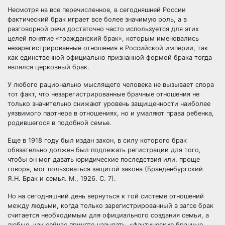
Несмотря на все перечисленное, в сегодняшней России
фактический брак играет все более значимую роль, а в
разговорной речи достаточно часто используется для этих
целей понятие «гражданский брак», которым именовались
незарегистрированные отношения в Российской империи, так
как единственной официально признанной формой брака тогда
являлся церковный брак.
У любого рационально мыслящего человека не вызывает спора
тот факт, что незарегистрированные брачные отношения не
только значительно снижают уровень защищенности наиболее
уязвимого партнера в отношениях, но и умаляют права ребенка,
родившегося в подобной семье.
Еще в 1918 году был издан закон, в силу которого брак
обязательно должен был подлежать регистрации для того,
чтобы он мог давать юридические последствия или, проще
говоря, мог пользоваться защитой закона (Бранденбургский
Я.Н. Брак и семья. М., 1926. С. 7).
Но на сегодняшний день вернуться к той системе отношений
между людьми, когда только зарегистрированный в загсе брак
считается необходимым для официального создания семьи, а
любые, как сейчас принято называть, «фактические брачные