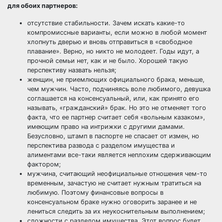
для обоих партнеров:
отсутствие стабильности. Зачем искать какие-то
компромиссные варианты, если можно в любой момент
хлопнуть дверью и вновь отправиться в «свободное
плавание». Верно, но никто не молодеет. Годы идут, а
прочной семьи нет, как и не было. Хорошей такую
перспективу назвать нельзя;
женщин, не приемлющих официального брака, меньше,
чем мужчин. Часто, подчиняясь воле любимого, девушка
соглашается на консенсуальный, или, как принято его
называть, «гражданский» брак. Но это не отменяет того
факта, что ее партнер считает себя «вольным казаком»,
имеющим право на интрижки с другими дамами.
Безусловно, штамп в паспорте не спасает от измен, но
перспектива
развода с разделом имущества
и
алиментами
все-таки является неплохим сдерживающим
фактором;
мужчина, считающий неофициальные отношения чем-то
временным, зачастую не считает нужным тратиться на
любимую. Поэтому финансовые вопросы в
консенсуальном браке нужно оговорить заранее и не
лениться следить за их неукоснительным выполнением;
сложности с разделом имущества. Этот вопрос будет