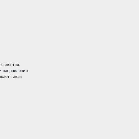
 является.
м направлении
икает такая