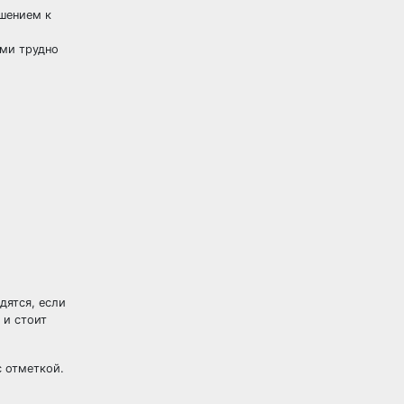
шением к
ами трудно
дятся, если
 и стоит
с отметкой.