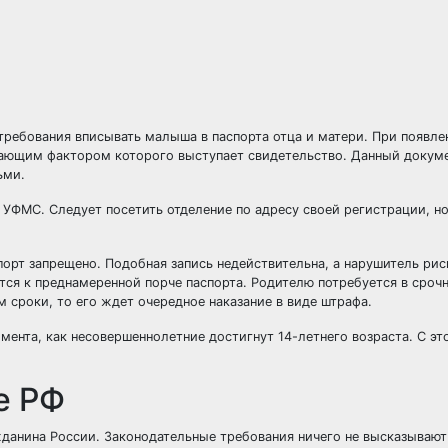
требования вписывать малыша в паспорта отца и матери. При появле
ающим фактором которого выступает свидетельство. Данный докум
ьми.
в УФМС. Следует посетить отделение по адресу своей регистрации, но
орт запрещено. Подобная запись недействительна, а нарушитель рис
ся к преднамеренной порче паспорта. Родителю потребуется в сроч
м сроки, то его ждет очередное наказание в виде штрафа.
омента, как несовершеннолетние достигнут 14-летнего возраста. С эт
е РФ
данина России. Законодательные требования ничего не высказывают