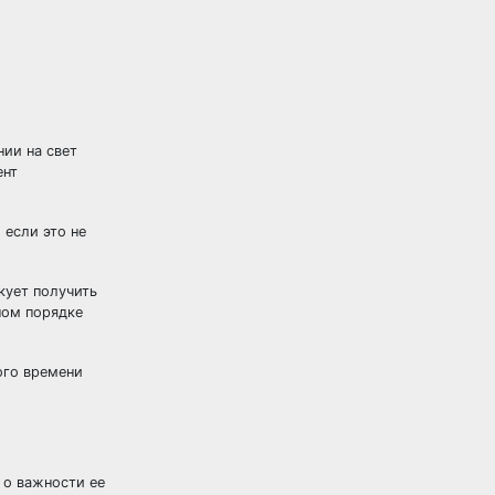
нии на свет
ент
 если это не
кует получить
ном порядке
ого времени
 о важности ее