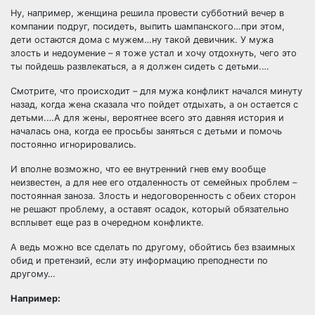
Ну, например, женщина решила провести субботний вечер в
компании подруг, посидеть, выпить шампанского…при этом,
дети остаются дома с мужем…ну такой девичник. У мужа
злость и недоумение – я тоже устал и хочу отдохнуть, чего это
ты пойдешь развлекаться, а я должен сидеть с детьми.…
Смотрите, что происходит – для мужа конфликт начался минуту
назад, когда жена сказала что пойдет отдыхать, а он остается с
детьми.…А для жены, вероятнее всего это давняя история и
началась она, когда ее просьбы заняться с детьми и помочь
постоянно игнорировались.
И вполне возможно, что ее внутренний гнев ему вообще
неизвестен, а для нее его отдаленность от семейных проблем –
постоянная заноза. Злость и недоговоренность с обеих сторон
не решают проблему, а оставят осадок, который обязательно
всплывет еще раз в очередном конфликте.
А ведь можно все сделать по другому, обойтись без взаимных
обид и претензий, если эту информацию преподнести по
другому…
Например: