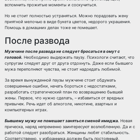
вспомнить прожитые моменты и соскучиться.
Но не стоит полностью устраняться. Можно порадовать жену
приятной мелочью в виде букета цветов, недорого украшения.
Помощь в домашних делах тоже не помешает.
После развода
Мужчине после развода не следует бросаться в омут с
головой.
Необходимо выдержать паузу. Психологи считают, что
супругам следует друг от друга отдохнуть. Даже если бывшего
мужа переполняют чувства, не стоит надоедать любимой.
За
время вынужденной паузы
мужчине стоит обдумать
совершенные ошибки, начать бороться с недостатками,
разработать стратегический план по возвращению бывшей
жены. Первое, что нужно сделать, – избавиться от вредных
привычек. Речь идет об алкоголе, никотине, азартных и
компьютерных играх.
Бывшему мужу не помешает заняться сменой имиджа.
Новая
прическа, наряд непременно заинтересуют возлюбленную. Да и с
работой следует разобраться. Женщины любят стабильность.
Соответственно, у избранника должен быть постоянный,