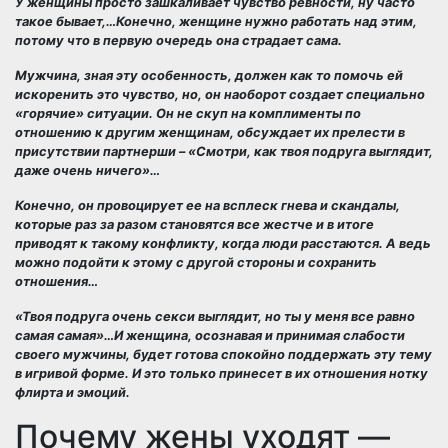
У женщины просто зашкаливает чувство ревности, ну часто
такое бывает,…Конечно, женщине нужно работать над этим,
потому что в первую очередь она страдает сама.
Мужчина, зная эту особенность, должен как то помочь ей
искоренить это чувство, но, он наоборот создает специально
«горячие» ситуации. Он не скуп на комплименты по
отношению к другим женщинам, обсуждает их прелести в
присутствии партнерши – «Смотри, как твоя подруга выглядит,
даже очень ничего»…
Конечно, он провоцирует ее на всплеск гнева и скандалы,
которые раз за разом становятся все жестче и в итоге
приводят к такому конфликту, когда люди расстаются. А ведь
можно подойти к этому с другой стороны и сохранить
отношения…
«Твоя подруга очень секси выглядит, но ты у меня все равно
самая самая»…И женщина, осознавая и принимая слабости
своего мужчины, будет готова спокойно поддержать эту тему
в игривой форме. И это только принесет в их отношения нотку
флирта и эмоций.
Почему жены уходят —