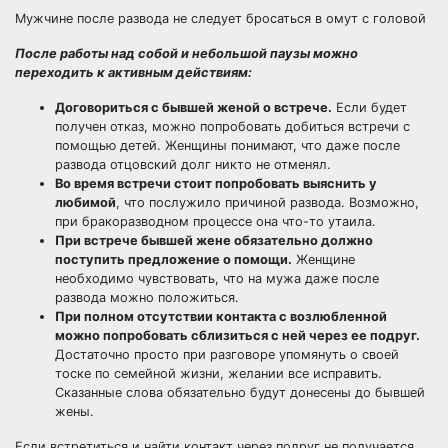
Мужчине после развода не следует бросаться в омут с головой
После работы над собой и небольшой паузы можно
переходить к активным действиям:
Договориться с бывшей женой о встрече.
Если будет
получен отказ, можно попробовать добиться встречи с
помощью детей. Женщины понимают, что даже после
развода отцовский долг никто не отменял.
Во время встречи стоит попробовать выяснить у
любимой
, что послужило причиной развода. Возможно,
при бракоразводном процессе она что-то утаила.
При встрече бывшей жене обязательно должно
поступить предложение о помощи.
Женщине
необходимо чувствовать, что на мужа даже после
развода можно положиться.
При полном отсутствии контакта с возлюбленной
можно попробовать сблизиться с ней через ее подруг.
Достаточно просто при разговоре упомянуть о своей
тоске по семейной жизни, желании все исправить.
Сказанные слова обязательно будут донесены до бывшей
жены.
Если встретиться и найти контакт через подруг не получается,