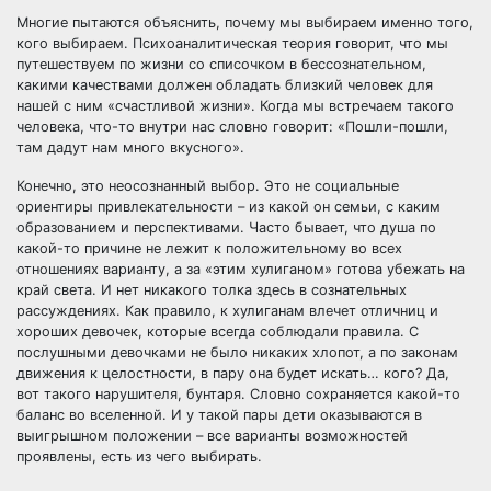
Многие пытаются объяснить, почему мы выбираем именно того,
кого выбираем. Психоаналитическая теория говорит, что мы
путешествуем по жизни со списочком в бессознательном,
какими качествами должен обладать близкий человек для
нашей с ним «счастливой жизни». Когда мы встречаем такого
человека, что-то внутри нас словно говорит: «Пошли-пошли,
там дадут нам много вкусного».
Конечно, это неосознанный выбор. Это не социальные
ориентиры привлекательности – из какой он семьи, с каким
образованием и перспективами. Часто бывает, что душа по
какой-то причине не лежит к положительному во всех
отношениях варианту, а за «этим хулиганом»
готова убежать на
край света. И нет никакого толка здесь в сознательных
рассуждениях. Как правило, к хулиганам влечет отличниц и
хороших девочек, которые всегда соблюдали правила. С
послушными девочками не было никаких хлопот, а по законам
движения к целостности, в пару она будет искать… кого? Да,
вот такого нарушителя, бунтаря. Словно сохраняется какой-то
баланс во вселенной. И у такой пары дети оказываются в
выигрышном положении – все варианты возможностей
проявлены, есть из чего выбирать.