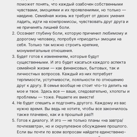
поможет понять, что каждый озабочен собственными
чувствами, эмоциями и их проявлениями, но только —
наедине. Семейная жизнь же требует от двоих умения
ладить, идти на компромиссы, чувствовать друг друга и
не причинять лишней боли.
Осознает глубину боли, которую причинил любимому и
дорогому человеку, попробуя «приодеть» эмоции на
себя. Только так можно строить крепкие,
монументальные отношения.
Будет готов к изменениям, которые будут
существенными. И это будет касаться каждого аспекта
семейной жизни — как финансовых, бытовых, так и
личностных вопросов. Каждый из них потребует
терпимости, уступчивости, лояльности по отношению
друг к другу. В семье вообще не стоит что-то делить на
мое и твое. Здесь все — ваше, следовательно, хлопоты и
проблемы — тоже. Решаете их вместе!
Не будет спешить и подгонять другого. Каждому из вас
нужно время. Вы ведь не хотите, чтобы все закончилось
также плачевно, как и в прошлый раз?!
Готов к диалогу. И это — не только планы «на завтра/
почлезавтра», но и скрупулезное обсуждение прошлого.
Если вы почти по всем вопросам найдете единственно-