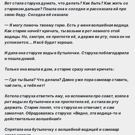
Вот стала старуха думать, что делать? Как быть? Как жить со
стариком дальше? Пошла она к соседке и рассказала ей про
свою беду. Соседка ей сказала:
— Я могу помочь твоему горю. Есть у меня волшебная водица.
Как старик начнёт кричать, ты возьми в рот немного этой
водицы. Но, смотри, не проглоти её, а держи во рту, пока он не
успокоится.… И всё будет хорошо.
И дала она старухе воды в бутылочке. Старуха поблагодарила
и пошла домой.
Только она вошла в дом, а старик сразу начал кричать:
— Где ты была? Что делала? Давно уже пора самовар ставить,
чай пить, а тебя нет!
Хотела старуха ответить ему, но вспомнила про совет, взяла в
рот воды из бутылочки и не проглотила её, а стала во рту
держать. Старик понял, что старуха не отвечает, и сам
замолчал. Обрадовалась старуха: «Видно, эта водица-то и
действительно волшебная!»
Спрятала она бутылочку с волшебной водицей и самовар