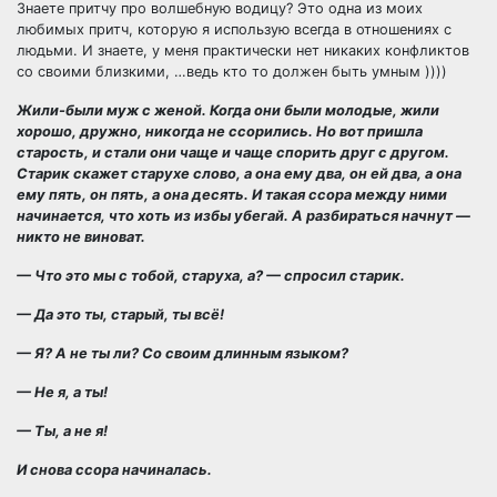
Знаете притчу про волшебную водицу? Это одна из моих
любимых притч, которую я использую всегда в отношениях с
людьми. И знаете, у меня практически нет никаких конфликтов
со своими близкими, …ведь кто то должен быть умным ))))
Жили-были муж с женой. Когда они были молодые, жили
хорошо, дружно, никогда не ссорились. Но вот пришла
старость, и стали они чаще и чаще спорить друг с другом.
Старик скажет старухе слово, а она ему два, он ей два, а она
ему пять, он пять, а она десять. И такая ссора между ними
начинается, что хоть из избы убегай. А разбираться начнут —
никто не виноват.
— Что это мы с тобой, старуха, а? — спросил старик.
— Да это ты, старый, ты всё!
— Я? А не ты ли? Со своим длинным языком?
— Не я, а ты!
— Ты, а не я!
И снова ссора начиналась.