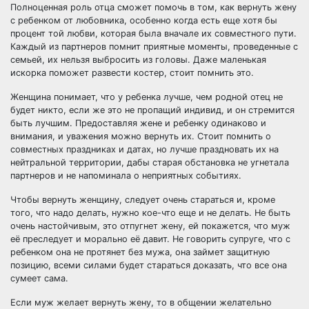
Полноценная роль отца сможет помочь в том, как вернуть жену
с ребенком от любовника, особенно когда есть еще хотя бы
процент той любви, которая была вначале их совместного пути.
Каждый из партнеров помнит приятные моменты, проведенные с
семьей, их нельзя выбросить из головы. Даже маленькая
искорка поможет развести костер, стоит помнить это.
Женщина понимает, что у ребенка лучше, чем родной отец не
будет никто, если же это не пропащий индивид, и он стремится
быть лучшим. Предоставляя жене и ребенку одинаково и
внимания, и уважения можно вернуть их. Стоит помнить о
совместных праздниках и датах, но лучше праздновать их на
нейтральной территории, дабы старая обстановка не угнетала
партнеров и не напоминала о неприятных событиях.
Чтобы вернуть женщину, следует очень стараться и, кроме
того, что надо делать, нужно кое-что еще и не делать. Не быть
очень настойчивым, это отпугнет жену, ей покажется, что муж
её преследует и морально её давит. Не говорить супруге, что с
ребенком она не протянет без мужа, она займет защитную
позицию, всеми силами будет стараться доказать, что все она
сумеет сама.
Если муж желает вернуть жену, то в общении желательно