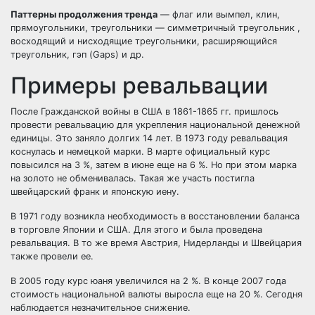
Паттерны продолжения тренда
—
флаг или вымпел,
клин,
прямоугольники
,
треугольники
—
симметричный треугольник
,
восходящий и нисходящие треугольники
,
расширяющийся
треугольник
,
гэп (Gaps)
и др.
Примеры ревальвации
После Гражданской войны в США в 1861-1865 гг. пришлось
провести ревальвацию для укрепления национальной денежной
единицы. Это заняло долгих 14 лет. В 1973 году ревальвация
коснулась и немецкой марки. В марте официальный курс
повысился на 3 %, затем в июне еще на 6 %. Но при этом марка
на золото не обменивалась. Такая же участь постигла
швейцарский франк и японскую иену.
В 1971 году возникла необходимость в восстановлении баланса
в торговле Японии и США. Для этого и была проведена
ревальвация. В то же время Австрия, Нидерланды и Швейцария
также провели ее.
В 2005 году курс юаня увеличился на 2 %. В конце 2007 года
стоимость национальной валюты выросла еще на 20 %. Сегодня
наблюдается незначительное снижение.