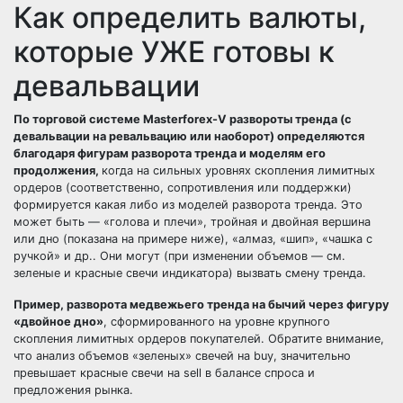
Как определить валюты,
которые УЖЕ готовы к
девальвации
По торговой системе Masterforex-V развороты тренда (с
девальвации на ревальвацию или наоборот) определяются
благодаря фигурам
разворота тренда
и моделям его
продолжения
,
когда на сильных уровнях скопления лимитных
ордеров (соответственно,
сопротивления или поддержки
)
формируется какая либо из моделей разворота тренда. Это
может быть —
«голова и плечи»,
тройная и двойная вершина
или дно
(показана на примере ниже), «
алмаз,
«шип»
, «
чашка с
ручкой
» и др.. Они могут (при изменении объемов — см.
зеленые и красные свечи индикатора) вызвать смену тренда.
Пример, разворота медвежьего тренда на бычий через фигуру
«двойное дно»
, сформированного на уровне крупного
скопления лимитных ордеров покупателей. Обратите внимание,
что
анализ объемов
«зеленых» свечей на
buy
, значительно
превышает красные свечи на
sell
в балансе
спроса и
предложения
рынка.