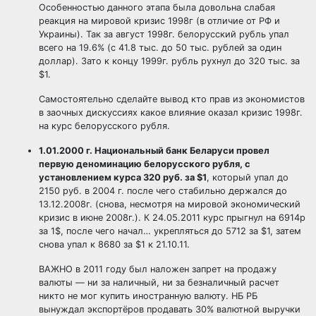
Особенностью данного этапа была довольна слабая
реакция на мировой кризис 1998г (в отличие от РФ и
Украины). Так за август 1998г. белорусский рубль упал
всего на 19.6% (с 41.8 тыс. до 50 тыс. рублей за один
доллар). Зато к концу 1999г. рубль рухнул до 320 тыс. за
$1.
Самостоятельно сделайте вывод кто прав из экономистов
в заочных дискуссиях какое влияние оказал кризис 1998г.
на курс белорусского рубля.
1.01.2000 г.
Национальный банк Беларуси
провел
первую деноминацию белорусского рубля, с
установлением курса 320 руб. за $1
, который упал до
2150 руб. в 2004 г. после чего стабильно держался до
13.12.2008г. (снова, несмотря на мировой экономический
кризис в июне 2008г.). К 24.05.2011 курс прыгнул на 6914р
за 1$, после чего начал… укрепляться до 5712 за $1, затем
снова упал к 8680 за $1 к 21.10.11.
ВАЖНО в 2011 году был наложен запрет на продажу
валюты — ни за наличный, ни за безналичный расчет
никто не мог купить иностранную валюту. НБ РБ
вынуждал экспортёров продавать 30% валютной выручки