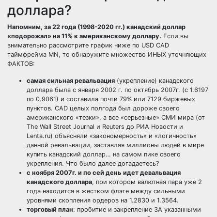
доллара?
Напомним, за 22 года (1998-2020 гг.) канадский доллар
«подорожал» на 11% к американскому доллару.
Если вы
внимательно рассмотрите график ниже по USD CAD
таймфрейма
MN, то обнаружите множество ИНЫХ уточняющих
ФАКТОВ:
самая сильная ревальвация
(укрепление) канадского
доллара была с января 2002 г. по октябрь 2007г. (с 1.6197
по 0.9061) и составила почти 79% или 7129 биржевых
пунктов. CAD целых полгода был дороже своего
американского «тезки», а все «серьезные» СМИ мира (от
The Wall Street Journal
и Reuters до РИА Новости и
Lenta.ru) объясняли «закономерность» и «логичность»
данной ревальвации, заставляя миллионы людей в мире
купить канадский доллар… на самом пике своего
укрепления. Что было далее догадаетесь?
с ноября 2007г. и по сей день идет девальвация
канадского доллара
, при котором
валютная пара
уже 2
года находится в жестком
флэте
между сильными
уровнями
скопления ордеров на 1.2830 и 1.3564.
торговый план
: пробитие и закрепление ЗА указанными