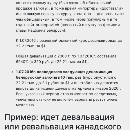
по заниженному курсу (был закон об обязательной
продаже валюты), в тоже время импортёры «доставали»
иностранную валюту по курсу в полтора — два раза выше,
чем официальный, в том числе через популярный в те
годы сайт prokopovi.ch (названный в шутку по фамилии
главы Нацбанка Беларуси).
К 1.07.2016г. реальный рыночный курс девальвировал до
22.21 тыс. за $1.
Общая девальвация с 2000 г. по 1.07.2016г. составила
6940% (с 320 руб. до 22.21 тыс. за $1).
1.07.2016г. последовала следующая деноминация
белорусской валюты в 10 тыс. раз
(курс опустился с
22.21 тыс. до 2.1 рубля за $1 и он стабильно держится
вплоть до написания данного материала в январе 2020г.
Весь указанный период страна «живет по средствам»,
«печатный станок» не включен, зарплаты растут очень
медленно.
Пример: идет девальвация
или ревальвация канадского