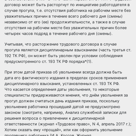
договор может быть расторгнут по инициативе работодателя в
случае прогула, т.е. отсутствия работника на рабочем месте без
уважительных причин в течение всего рабочего дня (смены)
независимо от его (ее) продолжительности, а также в случае
отсутствия на рабочем месте без уважительных причин более
четырех часов подряд в течение рабочего дня (смены).
Учитывая, что расторжение трудового договора в случае
прогула является дисциплинарным взысканием (часть третья ст.
192 ТК РФ), он может быть уволен при условии соблюдения
предусмотренного ст. 193 ТК РФ порядка*(1).
При этом датой приказа об увольнении всегда должна быть
дата его фактического издания в пределах сроков применения
дисциплинарного взыскания, установленных ст. 193 ТК РФ.
Что касается определения даты увольнения, то некоторые
специалисты придерживаются мнения, что днём увольнения за
прогул должен считаться день издания приказа, поскольку
увольнение работника прошедшей датой не предусмотрено
законом (смотрите, например, Анализ служебной записки для
решения вопроса о привлечении к дисциплинарной
ответственности (журнал «Трудовое право», N 4, апрель 2017 г.);
Хотим сказать ему «прощай», или как оформить увольнение
пропавшего работника (И.А. Коссов, Журнал