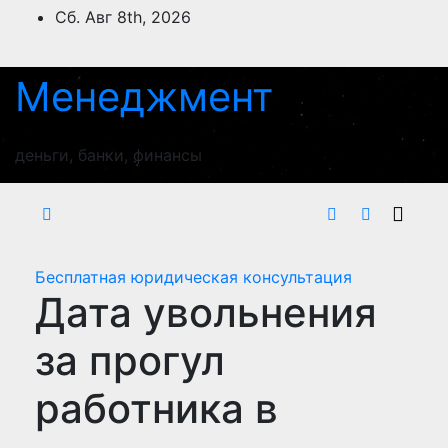
Перейти
Сб. Авг 8th, 2026
к
содержимому
Менеджмент
деньги, банки, финансы
Бесплатная юридическая консультация
Дата увольнения
за прогул
работника в