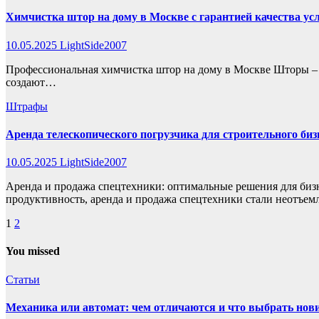
Химчистка штор на дому в Москве с гарантией качества ус
10.05.2025
LightSide2007
Профессиональная химчистка штор на дому в Москве Шторы – э
создают…
Штрафы
Аренда телескопического погрузчика для строительного биз
10.05.2025
LightSide2007
Аренда и продажа спецтехники: оптимальные решения для бизн
продуктивность, аренда и продажа спецтехники стали неотъем
Пагинация
1
2
записей
You missed
Статьи
Механика или автомат: чем отличаются и что выбрать нов