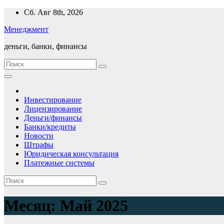
Перейти
Сб. Авг 8th, 2026
к
Менеджмент
содержимому
деньги, банки, финансы
Инвестирование
Лицензирование
Деньги/финансы
Банки/кредиты
Новости
Штрафы
Юридическая консультация
Платежные системы
Месяц:
Май 2025