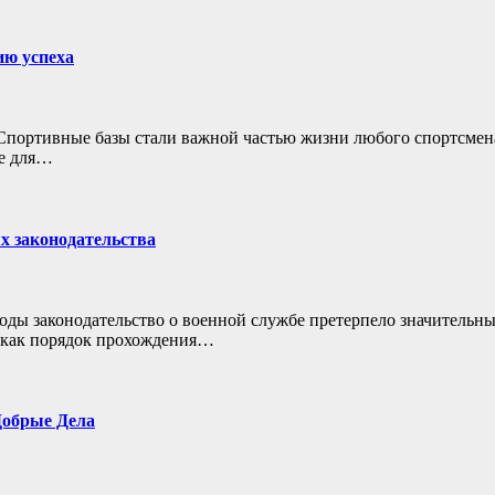
ию успеха
Спортивные базы стали важной частью жизни любого спортсмена,
ое для…
х законодательства
годы законодательство о военной службе претерпело значительн
т как порядок прохождения…
Добрые Дела