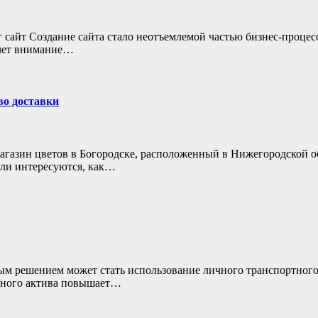
нг сайт Создание сайта стало неотъемлемой частью бизнес-проц
ечет внимание…
во доставки
агазин цветов в Богородске, расположенный в Нижегородской о
ели интересуются, как…
ым решением может стать использование личного транспортного 
енного актива повышает…