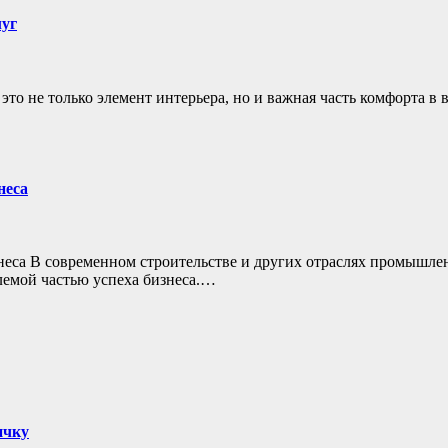
луг
то не только элемент интерьера, но и важная часть комфорта в
неса
еса В современном строительстве и других отраслях промышленн
лемой частью успеха бизнеса.…
ичку