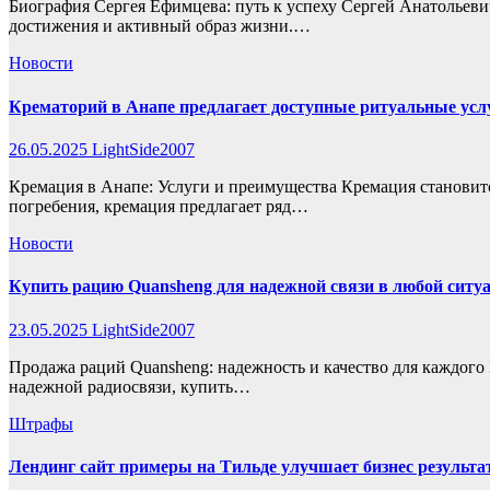
Биография Сергея Ефимцева: путь к успеху Сергей Анатольевич
достижения и активный образ жизни.…
Новости
Крематорий в Анапе предлагает доступные ритуальные усл
26.05.2025
LightSide2007
Кремация в Анапе: Услуги и преимущества Кремация становится
погребения, кремация предлагает ряд…
Новости
Купить рацию Quansheng для надежной связи в любой ситу
23.05.2025
LightSide2007
Продажа раций Quansheng: надежность и качество для каждого 
надежной радиосвязи, купить…
Штрафы
Лендинг сайт примеры на Тильде улучшает бизнес результа