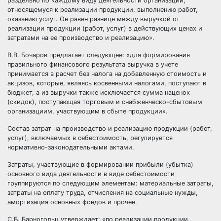
раздельно по каждому виду деятельности организации,
относящемуся к реализации продукции, выполнению работ,
оказанию услуг. Он равен разнице между выручкой от
реализации продукции (работ, услуг) в действующих ценах и
затратами на ее производство и реализацию».
В.В. Бочаров предлагает следующее: «для формирования
правильного финансового результата выручка в учете
принимается в расчет без налога на добавленную стоимость и
акцизов, которые, являясь косвенными налогами, поступают в
бюджет, а из выручки также исключается сумма наценок
(скидок), поступающая торговым и снабженческо-сбытовым
организациим, участвующим в сбыте продукции».
Состав затрат на производство и реализацию продукции (работ,
услуг), включаемых в себестоимость, регулируется
нормативно-законодательными актами.
Затраты, участвующие в формировании прибыли (убытка)
основного вида деятельности в виде себестоимости
группируются по следующим элементам: материальные затраты,
затраты на оплату труда, отчисления на социальные нужды,
амортизация основных фондов и прочее.
С.Б. Барногольц утверждает: «по реализации продукции,