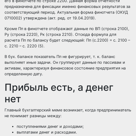
его в финотчете по строке 2200. Данная форма отчетности
предназначена для фиксации именно финансовых результатов за
соответствующий период. Актуальная форма финотчета (ОКУД
0710002) утверждена (акт. ред. от 19.04.2019).
Кроме Пп в финотчете отображают данные по ВП (строка 2100),
Ру (строка 2220), Рк (строка 2210). Отсюда формула для
расчета Пп по балансу будет следующей: Пп (с.2200) = с. 2100 –
с. 2210 – с. 2220 (5).
В бух. балансе показатель Пп не фигурирует, т. к. баланс
выполняет иные задачи. Он группирует данные по пассивам и
активам, характеризуя финансовое состояние предприятия на
определенную дату.
Прибыль есть, а денег
нет
Главный бухгалтерский меме возникает, когда предприниматель
не понимает разницы между:
поступлениями денег и доходами;
выплатами денег и расходами.