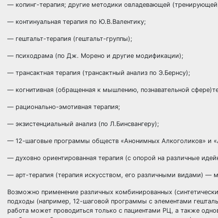
— копинг-терапия; другие методики овладевающей (тренирующей)
— континуальная терапия по Ю.В.Валентику;
— гештальт-терапия (гештальт-группы);
— психодрама (по Дж. Морено и другие модификации);
— трансактная терапия (трансактный анализ по Э.Бернсу);
— когнитивная (обращенная к мышлению, познавательной сфере)т
— рационально-эмотивная терапия;
— экзистенциальный анализ (по Л.Бинсвангеру);
— 12-шаговые программы обществ «Анонимных Алкоголиков» и «
— духовно ориентированная терапия (с опорой на различные идей
— арт-терапия (терапия искусством, его различными видами) — му
Возможно применение различных комбинированных (синтетических
подходы (например, 12-шаговой программы с элементами гештальт-
работа может проводиться только с пациентами РЦ, а также одн