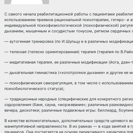
С самого начала реабилитационной работы с пациентами реабили
использованием приемов рациональной психотерапии, гетеро- и а
индивидуальной психофизиологической (психофизической) регуля
дыханием, мышечным и сосудистым тонусом, ритмом сердечных сок
— аутогенная тренировка (по И.Шульцу
и в различных модификаци
— телесная (телесно ориентированная) терапия (терапия по В.Рай
— медитативная терапия, ее различные модификации (йога, дзэн-те
— дыхательная гимнастика («холотропное дыхание» и другие ее 
— психофизическая саморегуляция, в том числе с использованием
психобиологического статуса);
— традиционные народные (специфические для конкретного регио
оздоровления (баня, сауна, «моржевание»; различные разновиднос
вечера, дискотеки; различные подвижные игры: биллиард, боулинг,
В качестве вспомогательных, дополнительных средств целевого 
манипулятивной направленности. В их рамках — в ходе занятий в
пациентов. Она достигается на основе директивного характера по