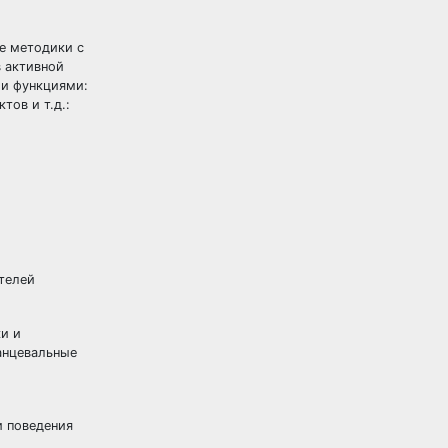
е методики с
в активной
ми функциями:
ов и т.д.:
телей
и и
танцевальные
и поведения