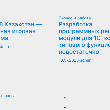
Бизнес и работа
8 Казахстан —
Разработка
ная игровая
программных ре
рма
модули для 1С: к
типового функци
dmin
недостаточно
10.07.2026
admin
emeansar