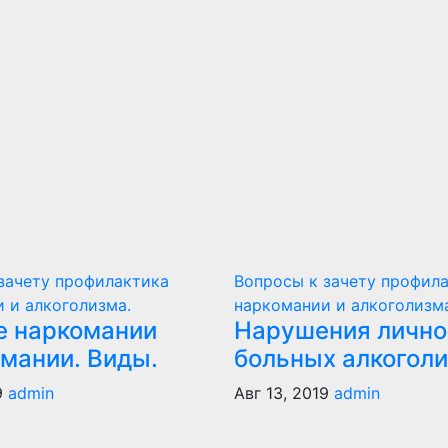
зачету профилактика
Вопросы к зачету профил
 и алкоголизма.
наркомании и алкоголизма
е наркомании
Нарушения лично
омании. Виды.
больных алкогол
9
admin
Авг 13, 2019
admin