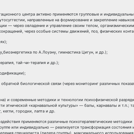
тационного центра активно применяются групповые и индивидуальны
утосуггестии, направленные на формирование и закрепление навыко
ции — через овладение и управление своим телом, организмически
ращений, через особые системы движений, поз, физических контакт
ях);
ху
,
биоэнергетика по А.Лоуэну, гимнастика Цигун, и др.);
рапия, тай-чи-терапия и др.);
модификации);
 обратной биологической связи (через мониторинг различных показа
на) и современные методики и технологии психофизической разрядк
ти этнической «карнавальной культуры» — балы, карнавалы и т.п.; 
 кегли, городки, лапта и др.
воздействия применяются различные психотерапевтические методики
 группе или индивидуально — реализуется трансформация состояния 
ведения специалиста (лидера группы), максимального использования