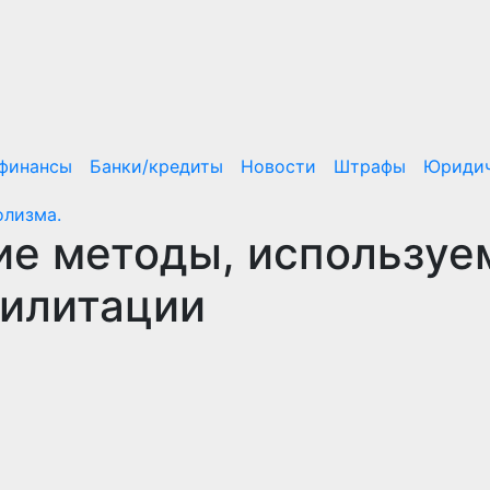
/финансы
Банки/кредиты
Новости
Штрафы
Юридич
олизма.
ие методы, использу
билитации