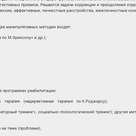
уггестивных приемов. Решаются задачи коррекции и преодоления отд
нческие, аффективные, личностные расстройства, межличностные ко
ре манипулятивных методик входят:
 по М.Эриксону» и др.);
;
 в программах реабилитации:
ая терапия (недирективная терапия по
К.Роджерсу);
аторный тренинг», социально-психологический тренинг); другие ме
 на теме (проблеме);