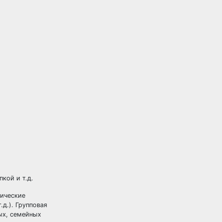
кой и т.д.
гические
д.). Групповая
ых, семейных