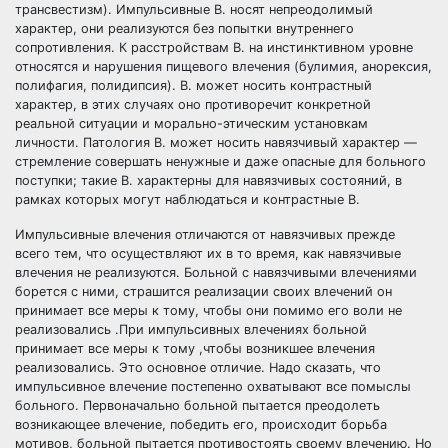
трансвестизм). Импульсивные В. носят непреодолимый
характер, они реализуются без попытки внутреннего
сопротивления. К расстройствам В. на инстинктивном уровне
относятся и нарушения пищевого влечения (булимия, анорексия,
полифагия, полидипсия). В. может носить контрастный
характер, в этих случаях оно противоречит конкретной
реальной ситуации и морально-этическим установкам
личности. Патология В. может носить навязчивый характер —
стремление совершать ненужные и даже опасные для больного
поступки; такие В. характерны для навязчивых состояний, в
рамках которых могут наблюдаться и контрастные В.
Импульсивные влечения отличаются от навязчивых прежде
всего тем, что осуществляют их в то время, как навязчивые
влечения не реализуются. Больной с навязчивыми влечениями
борется с ними, страшится реализации своих влечений он
принимает все меры к тому, чтобы они помимо его воли не
реализовались .При импульсивных влечениях больной
принимает все меры к тому ,чтобы возникшее влечения
реализовались. Это основное отличие. Надо сказать, что
импульсивное влечение постепенно охватывают все помыслы
больного. Первоначально больной пытается преодолеть
возникающее влечение, победить его, происходит борьба
мотивов, больной пытается противостоять своему влечению. Но