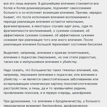
все это лишь вначале. В дальнейшем влечение становится все
более и более доминирующим, подчиняет самосознание
больного и он исполняет возникшее влечение. Причем, нередко
бывает, что после исполнения влечения воспоминания о
периоде реализации влечения остаются неполными,
фрагментарными, в некоторых случаях идет речь, судя по
фрагментаности воспоминаний, о сужении сознания, об
аффективном сужении сознания, об аффективном сужении
сознания при реализации того или иного влечения. После
реализации влечения большой переживает состояние бессилия.
Выделяют, например, влечение к кражам (клептомания;,
влечение к поджогам (пиромания;, но они стали редкостью,
также как и импульсивное влечение к убийству.
Надо сказать, что большинство таких тяжелых влечений, как,
например, пиромания (влечение к поджогам; или влечение к
убийству — не является самостоятельным заболеванием или
исчерпывающим клиническую картину психопатологическим
расстройством, а лишь, да и то чрезвычайно редким,
проявлением психозов, и в первую очередь, шизофрении.
При дромомании, т.е. влечении к бродяжничеству, у больного
периодически возникает беспокойное, дисфорическое