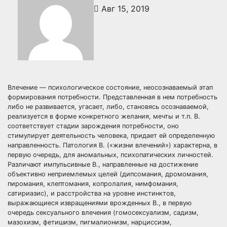
Авг 15, 2019
Влечение — психологическое состояние, неосознаваемый этап
формирования потребности. Представленная в нем потребность
либо не развивается, угасает, либо, становясь осознаваемой,
реализуется в форме конкретного желания, мечты и т.п. В.
соответствует стадии зарождения потребности, оно
стимулирует деятельность человека, придает ей определенную
направленность. Патология В. («жизни влечений») характерна, в
первую очередь, для аномальных, психопатических личностей.
Различают импульсивные В., направленные на достижение
объективно неприемлемых целей (дипсомания, дромомания,
пиромания, клептомания, копролалия, нимфомания,
сатириазис), и расстройства на уровне инстинктов,
выражающиеся извращениями врожденных В., в первую
очередь сексуального влечения (гомосексуализм, садизм,
мазохизм, фетишизм, пигмалионизм, нарциссизм,