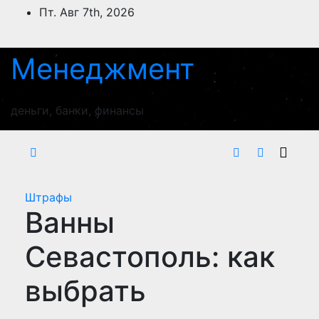
Перейти
Пт. Авг 7th, 2026
к
содержимому
Менеджмент
деньги, банки, финансы
Штрафы
Ванны
Севастополь: как
выбрать